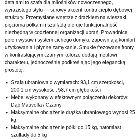
detalami to szafa dla miłośników nowoczesnego,
Salon meblowy
wyrazistego stylu — surowy akcent kontra ciepło dębowej
UL.RZEMIEŚLNICZA 6
struktury. Przemyślane wnętrze z drążkiem na wieszaki,
66-470 KOSTRZYN NAD ODRĄ
pięcioma półkami i szufladą oferuje funkcjonalność
Nr tel.
507103199
niezbędną w codziennej organizacji ubrań. Prowadnice
Godziny otwarcia
pełen wysuw i system cichego domyku zapewniają komfort
Pn-Pt: 10:00-18:00, Sb: 10:00-14:00
użytkowania i płynne zamykanie. Smukłe frezowane fronty
1 099,00 zł
w kontrastującym czarnym kolorze dodają meblowi
charakteru, jednocześnie podkreślając jego elegancką
Wybierz
prostotę.
Szafa ubraniowa o wymiarach: 93,1 cm szerokości,
SALON MEBLOWY M JAK MEBLE
200,1 cm wysokości, 58,7 cm głębokości
Salon meblowy
Mebel wykonany w efektownym połączeniu dekorów:
UL.BASZTOWA 3
Dąb Mauvella / Czarny
76-100 SŁAWNO
Maksymalne obciążenie drążka ubraniowego wynosi 25
Nr tel.
502668736
kg
Adres e-mail:
pph.catrin@wp.pl
Godziny otwarcia
Maksymalne obciążenie półki do 15 kg, natomiast
Pn-Pt: 09:00-17:00, Sb: 09:00-13:00
szuflady do 5 kg