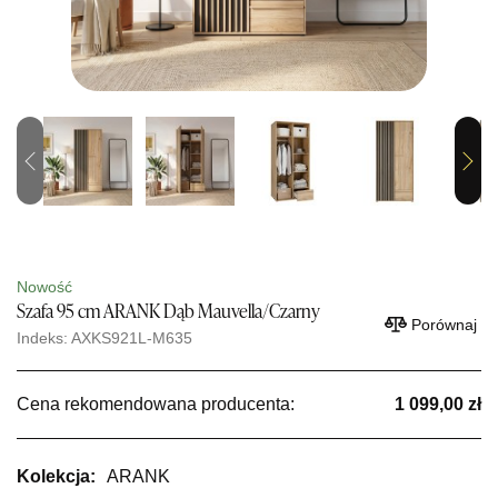
Previous
Next
Nowość
Szafa 95 cm ARANK Dąb Mauvella/Czarny
Porównaj
Indeks: AXKS921L-M635
Cena rekomendowana producenta:
1 099,00 zł
Kolekcja:
ARANK