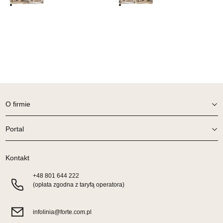
1 099,00 zł
Wybierz
SALON MEBLOWY TED
Salon meblowy
UL.DWORCOWA 4
83-340 SIERAKOWICE
O firmie
Nr tel.
603580345
Adres e-mail:
meb_ted@o2.pl
Godziny otwarcia
Portal
Pn-Pt: 08:00-18:00, Sb: 08:00-14:00
1 099,00 zł
Kontakt
Wybierz
+48
801 644 222
(opłata zgodna z taryfą operatora)
SALON MEBLOWY PRYM
infolinia@forte.com.pl
Salon meblowy