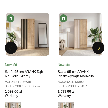
UL.PIONIERÓW 44
66-600 KROSNO ODRZAŃSKIE
Nr tel.
508100164
Adres e-mail:
meblostyl01@op.pl
Godziny otwarcia
Pn-Pt: 09:00-17:00, Sb: 09:00-14:00
1 099,00 zł
Wybierz
Previous
Next
SALON MEBLOWY ORION
Nowość
Nowość
Salon meblowy
Szafa 95 cm ARANK Dąb
Szafa 95 cm ARANK
Mauvella/Czarny
Piaskowy/Dąb Mauvella
UL.KILIŃSZCZAKÓW 43
AXKS921L-M635
AXKS921L-M802
78-600 WAŁCZ
93.1 x 200.1 x 58.7 cm
93.1 x 200.1 x 58.7 cm
Nr tel.
67-3873822
1 099,00 zł
1 099,00 zł
Adres e-mail:
orion@wphw.pl
Warianty:
Warianty:
Godziny otwarcia
Pn-Pt: 10:00-18:00, Sb: 10:00-14:00