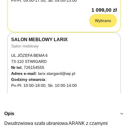
Pn-Pt: 09:00-17:00, Sb: 09:00-13:00
1 099,00 zł
Wybrano
SALON MEBLOWY LARIX
Salon meblowy
UL.JÓZEFA BEMA 6
73-110 STARGARD
Nr tel.
726154555
Adres e-mail:
larix.stargard@wp.pl
Godziny otwarcia
Pn-Pt: 10:00-18:00, Sb: 10:00-14:00
1 099,00 zł
Wybierz
Opis
Dwudrzwiowa szafa ubraniowa ARANK z czarnymi
SALON MEBLOWY KUBUŚ