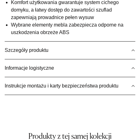
Komfort użytkowania gwarantuje system cichego
1 099,00 zł
domyku, a łatwy dostęp do zawartości szuflad
Wybierz
zapewniają prowadnice pełen wysuw
Wybrane elementy mebla zabezpiecza odporne na
uszkodzenia obrzeże ABS
SALON MEBLOWY MEBLE EXPO
Salon meblowy
Szczegóły produktu
UL.PLAC DĄBROWSKIEGO 3
76-200 SŁUPSK
Nr tel.
606350240
Informacje logistyczne
Adres e-mail:
salon@mebleexpo.com.pl
Godziny otwarcia
Instrukcje montażu i karty bezpieczeństwa produktu
Pn-Pt: 10:00-18:00, Sb: 10:00-15:00
1 099,00 zł
Wybierz
SALON MEBLOWY MEBLOSTYL
Produkty z tej samej kolekcji
Salon meblowy