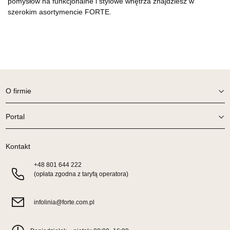
pomysłów na funkcjonalne i stylowe wnętrza znajdziesz w
szerokim asortymencie FORTE.
O firmie
Portal
Kontakt
+48
801 644 222
(opłata zgodna z taryfą operatora)
infolinia@forte.com.pl