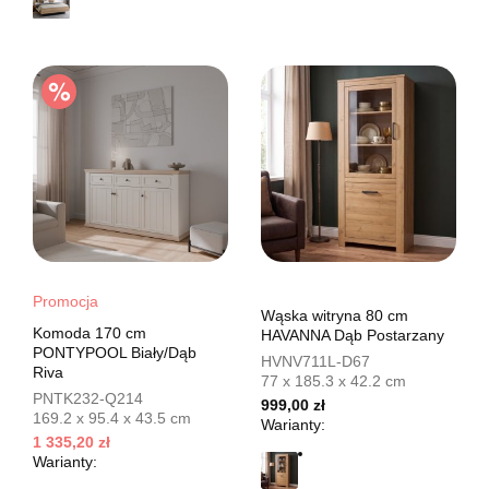
Promocja
Wąska witryna 80 cm
Komoda 170 cm
HAVANNA Dąb Postarzany
PONTYPOOL Biały/Dąb
HVNV711L-D67
Riva
77 x 185.3 x 42.2 cm
PNTK232-Q214
999,00 zł
169.2 x 95.4 x 43.5 cm
Warianty:
1 335,20 zł
Warianty: