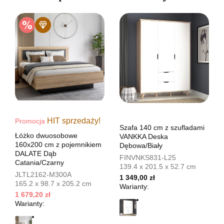
HIT sprzedaży!
Promocja
Szafa 140 cm z szufladami
Łóżko dwuosobowe
VANKKA Deska
160x200 cm z pojemnikiem
Dębowa/Biały
DALATE Dąb
FINVNKS831-L25
Catania/Czarny
139.4 x 201.5 x 52.7 cm
JLTL2162-M300A
1 349,00 zł
165.2 x 98.7 x 205.2 cm
Warianty:
1 679,20 zł
Warianty: