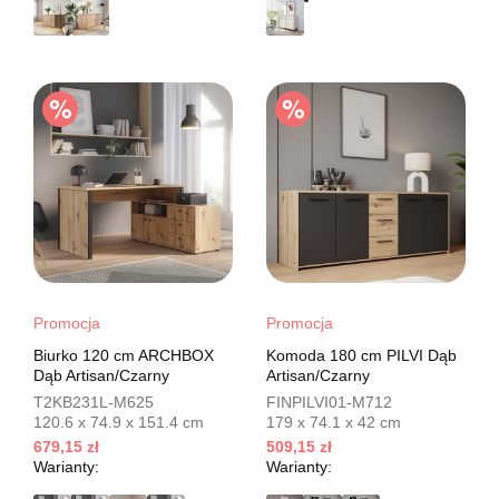
Promocja
Promocja
Biurko 120 cm ARCHBOX
Komoda 180 cm PILVI Dąb
Dąb Artisan/Czarny
Artisan/Czarny
T2KB231L-M625
FINPILVI01-M712
120.6 x 74.9 x 151.4 cm
179 x 74.1 x 42 cm
679,15 zł
509,15 zł
Warianty:
Warianty: