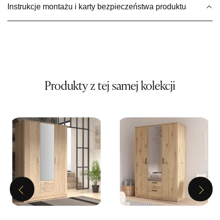
Instrukcje montażu i karty bezpieczeństwa produktu
Wybierz
SALON MEBLOWY MEBLE EXPO
Salon meblowy
UL.PLAC DĄBROWSKIEGO 3
76-200 SŁUPSK
Produkty z tej samej kolekcji
Nr tel.
606350240
Adres e-mail:
salon@mebleexpo.com.pl
Godziny otwarcia
Pn-Pt: 10:00-18:00, Sb: 10:00-15:00
799,00 zł
Wybierz
Previous
Next
SALON MEBLOWY MEBLOSTYL
Salon meblowy