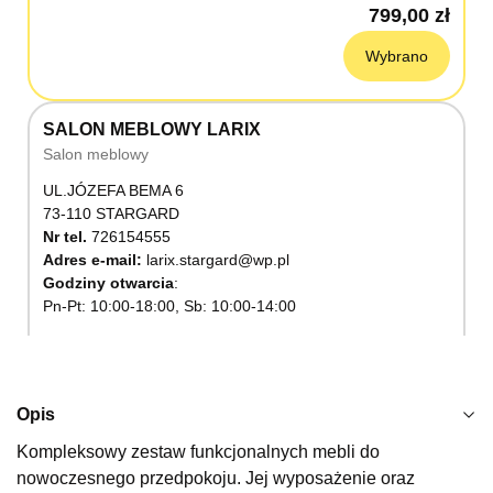
799,00 zł
Wybrano
SALON MEBLOWY LARIX
Salon meblowy
UL.JÓZEFA BEMA 6
73-110 STARGARD
Nr tel.
726154555
Adres e-mail:
larix.stargard@wp.pl
Godziny otwarcia
Pn-Pt: 10:00-18:00, Sb: 10:00-14:00
799,00 zł
Wybierz
Opis
Kompleksowy zestaw funkcjonalnych mebli do
SALON MEBLOWY KUBUŚ
nowoczesnego przedpokoju. Jej wyposażenie oraz
Salon meblowy