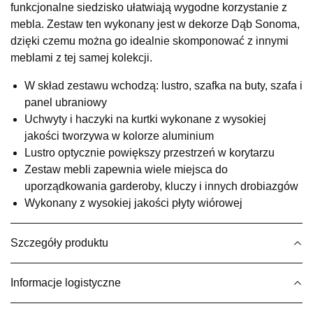
funkcjonalne siedzisko ułatwiają wygodne korzystanie z
UL.RZEMIEŚLNICZA 6
mebla. Zestaw ten wykonany jest w dekorze Dąb Sonoma,
66-470 KOSTRZYN NAD ODRĄ
dzięki czemu można go idealnie skomponować z innymi
Nr tel.
507103199
meblami z tej samej kolekcji.
Godziny otwarcia
Pn-Pt: 10:00-18:00, Sb: 10:00-14:00
W skład zestawu wchodzą: lustro, szafka na buty, szafa i
799,00 zł
panel ubraniowy
Uchwyty i haczyki na kurtki wykonane z wysokiej
Wybierz
jakości tworzywa w kolorze aluminium
Lustro optycznie powiększy przestrzeń w korytarzu
Zestaw mebli zapewnia wiele miejsca do
SALON MEBLOWY M JAK MEBLE
uporządkowania garderoby, kluczy i innych drobiazgów
Salon meblowy
Wykonany z wysokiej jakości płyty wiórowej
UL.BASZTOWA 3
76-100 SŁAWNO
Nr tel.
502668736
Szczegóły produktu
Adres e-mail:
pph.catrin@wp.pl
Godziny otwarcia
Informacje logistyczne
Pn-Pt: 09:00-17:00, Sb: 09:00-13:00
799,00 zł