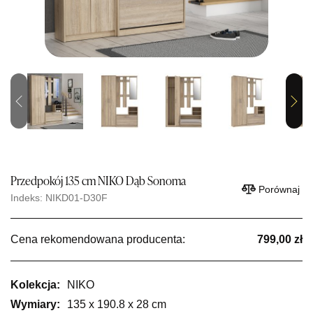
Previous
Next
Przedpokój 135 cm NIKO Dąb Sonoma
Porównaj
Indeks: NIKD01-D30F
Cena rekomendowana producenta:
799,00 zł
Kolekcja:
NIKO
Wymiary:
135 x 190.8 x 28 cm