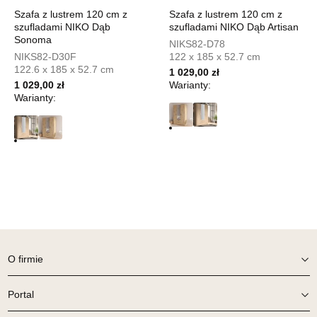
UL.PIONIERÓW 44
Szafa z lustrem 120 cm z
Szafa z lustrem 120 cm z
66-600 KROSNO ODRZAŃSKIE
szufladami NIKO Dąb
szufladami NIKO Dąb Artisan
Nr tel.
508100164
Sonoma
NIKS82-D78
Adres e-mail:
meblostyl01@op.pl
NIKS82-D30F
122 x 185 x 52.7 cm
Godziny otwarcia
122.6 x 185 x 52.7 cm
1 029,00 zł
Pn-Pt: 09:00-17:00, Sb: 09:00-14:00
1 029,00 zł
Warianty:
799,00 zł
Warianty:
Wybierz
SALON MEBLOWY ORION
Salon meblowy
UL.KILIŃSZCZAKÓW 43
78-600 WAŁCZ
Nr tel.
67-3873822
Adres e-mail:
orion@wphw.pl
O firmie
Godziny otwarcia
Pn-Pt: 10:00-18:00, Sb: 10:00-14:00
Portal
799,00 zł