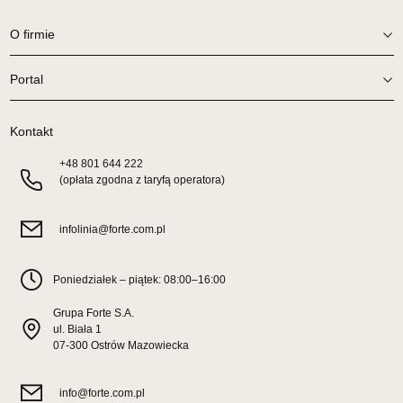
Wybierz
O firmie
Portal
SALON MEBLOWY TED
Salon meblowy
Kontakt
UL.DWORCOWA 4
83-340 SIERAKOWICE
+48
801 644 222
Nr tel.
603580345
(opłata zgodna z taryfą operatora)
Adres e-mail:
meb_ted@o2.pl
Godziny otwarcia
Pn-Pt: 08:00-18:00, Sb: 08:00-14:00
infolinia@forte.com.pl
679,00 zł
Poniedziałek – piątek: 08:00–16:00
Wybierz
Grupa Forte S.A.
ul. Biała 1
07-300 Ostrów Mazowiecka
SALON MEBLOWY PRYM
Salon meblowy
info@forte.com.pl
UL.SIKORSKIEGO 59