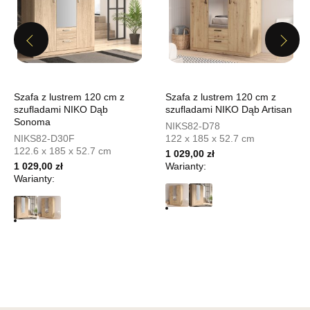
UL.PIONIERÓW 44
66-600 KROSNO ODRZAŃSKIE
Nr tel.
508100164
Previous
Next
Adres e-mail:
meblostyl01@op.pl
Godziny otwarcia
Pn-Pt: 09:00-17:00, Sb: 09:00-14:00
679,00 zł
Szafa z lustrem 120 cm z
Szafa z lustrem 120 cm z
szufladami NIKO Dąb
szufladami NIKO Dąb Artisan
Sonoma
Wybierz
NIKS82-D78
NIKS82-D30F
122 x 185 x 52.7 cm
122.6 x 185 x 52.7 cm
1 029,00 zł
1 029,00 zł
Warianty:
SALON MEBLOWY ORION
Warianty:
Salon meblowy
UL.KILIŃSZCZAKÓW 43
78-600 WAŁCZ
Nr tel.
67-3873822
Adres e-mail:
orion@wphw.pl
Godziny otwarcia
Pn-Pt: 10:00-18:00, Sb: 10:00-14:00
679,00 zł