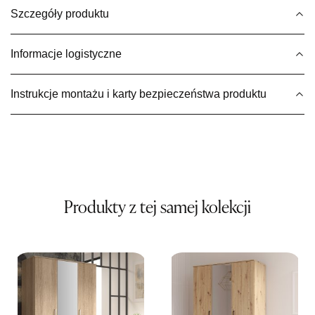
Szczegóły produktu
Wybierz
Informacje logistyczne
SALON MEBLOWY MEBLE EXPO
Salon meblowy
Instrukcje montażu i karty bezpieczeństwa produktu
UL.PLAC DĄBROWSKIEGO 3
76-200 SŁUPSK
Nr tel.
606350240
Adres e-mail:
salon@mebleexpo.com.pl
Godziny otwarcia
Pn-Pt: 10:00-18:00, Sb: 10:00-15:00
679,00 zł
Produkty z tej samej kolekcji
Wybierz
SALON MEBLOWY MEBLOSTYL
Salon meblowy