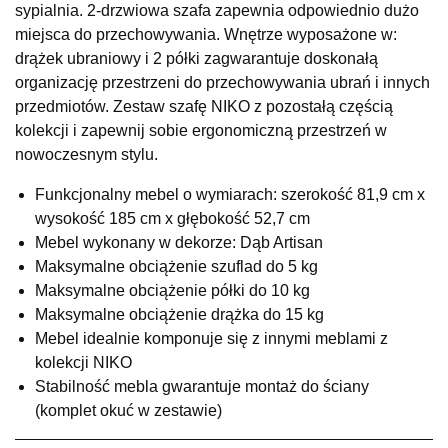
sypialnia. 2-drzwiowa szafa zapewnia odpowiednio dużo
UL.RZEMIEŚLNICZA 6
miejsca do przechowywania. Wnętrze wyposażone w:
66-470 KOSTRZYN NAD ODRĄ
drążek ubraniowy i 2 półki zagwarantuje doskonałą
Nr tel.
507103199
organizację przestrzeni do przechowywania ubrań i innych
Godziny otwarcia
przedmiotów. Zestaw szafę NIKO z pozostałą częścią
Pn-Pt: 10:00-18:00, Sb: 10:00-14:00
kolekcji i zapewnij sobie ergonomiczną przestrzeń w
679,00 zł
nowoczesnym stylu.
Wybierz
Funkcjonalny mebel o wymiarach: szerokość 81,9 cm x
wysokość 185 cm x głębokość 52,7 cm
Mebel wykonany w dekorze: Dąb Artisan
SALON MEBLOWY M JAK MEBLE
Maksymalne obciążenie szuflad do 5 kg
Salon meblowy
Maksymalne obciążenie półki do 10 kg
UL.BASZTOWA 3
Maksymalne obciążenie drążka do 15 kg
76-100 SŁAWNO
Mebel idealnie komponuje się z innymi meblami z
Nr tel.
502668736
kolekcji NIKO
Adres e-mail:
pph.catrin@wp.pl
Godziny otwarcia
Stabilność mebla gwarantuje montaż do ściany
Pn-Pt: 09:00-17:00, Sb: 09:00-13:00
(komplet okuć w zestawie)
679,00 zł