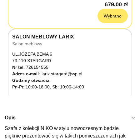
679,00 zł
Wybrano
SALON MEBLOWY LARIX
Salon meblowy
UL.JÓZEFA BEMA 6
73-110 STARGARD
Nr tel.
726154555
Adres e-mail:
larix.stargard@wp.pl
Godziny otwarcia
Pn-Pt: 10:00-18:00, Sb: 10:00-14:00
679,00 zł
Wybierz
Opis
Szafa z kolekcji NIKO w stylu nowoczesnym będzie
SALON MEBLOWY KUBUŚ
pięknie prezentować się w takich pomieszczeniach jak
Salon meblowy