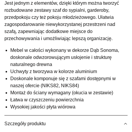
Jest jednym z elementów, dzięki którym można tworzyć
UL.RZEMIEŚLNICZA 6
rozbudowane zestawy szaf do sypialni, garderoby,
66-470 KOSTRZYN NAD ODRĄ
przedpokoju czy też pokoju młodzieżowego. Ułatwia
Nr tel.
507103199
zagospodarowanie niewykorzystanej przestrzeni nad
Godziny otwarcia
szafą, zapewniając dodatkowe miejsce do
Pn-Pt: 10:00-18:00, Sb: 10:00-14:00
przechowywania i umożliwiając lepszą organizację.
339,00 zł
Mebel w całości wykonany w dekorze Dąb Sonoma,
Wybierz
doskonale odwzorowującym usłojenie i strukturę
naturalnego drewna
Uchwyty z tworzywa w kolorze aluminium
SALON MEBLOWY M JAK MEBLE
Doskonale komponuje się z szafami dostępnymi w
Salon meblowy
naszej ofercie (NIKS82, NIKS84)
UL.BASZTOWA 3
Montaż do ściany wymagany (okucia w zestawie)
76-100 SŁAWNO
Łatwa w czyszczeniu powierzchnia
Nr tel.
502668736
Wysokiej jakości płyta wiórowa
Adres e-mail:
pph.catrin@wp.pl
Godziny otwarcia
Pn-Pt: 09:00-17:00, Sb: 09:00-13:00
Szczegóły produktu
339,00 zł