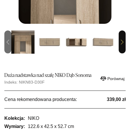
Previous
Next
Duża nadstawka nad szafę NIKO Dąb Sonoma
Porównaj
Indeks: NIKN83-D30F
Cena rekomendowana producenta:
339,00 zł
Kolekcja:
NIKO
Wymiary:
122.6 x 42.5 x 52.7 cm