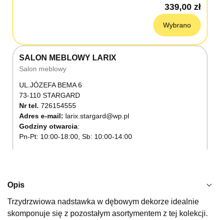
339,00 zł
Wybrano
SALON MEBLOWY LARIX
Salon meblowy
UL.JÓZEFA BEMA 6
73-110 STARGARD
Nr tel.
726154555
Adres e-mail:
larix.stargard@wp.pl
Godziny otwarcia
Pn-Pt: 10:00-18:00, Sb: 10:00-14:00
339,00 zł
Wybierz
Opis
Trzydrzwiowa nadstawka w dębowym dekorze idealnie
SALON MEBLOWY KUBUŚ
skomponuje się z pozostałym asortymentem z tej kolekcji.
Salon meblowy