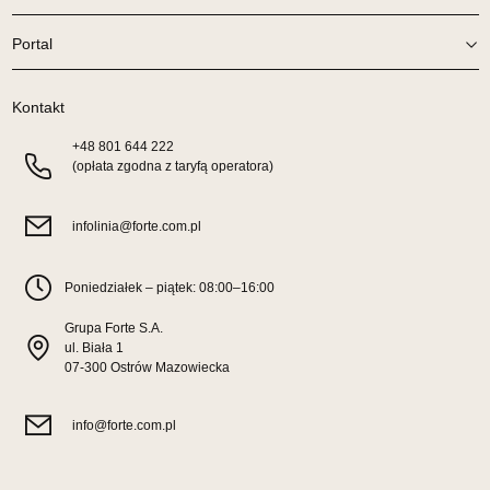
Wybierz
Portal
SALON MEBLOWY TED
Kontakt
Salon meblowy
+48
801 644 222
UL.DWORCOWA 4
(opłata zgodna z taryfą operatora)
83-340 SIERAKOWICE
Nr tel.
603580345
infolinia@forte.com.pl
Adres e-mail:
meb_ted@o2.pl
Godziny otwarcia
Pn-Pt: 08:00-18:00, Sb: 08:00-14:00
Poniedziałek – piątek: 08:00–16:00
339,00 zł
Grupa Forte S.A.
ul. Biała 1
Wybierz
07-300 Ostrów Mazowiecka
SALON MEBLOWY PRYM
info@forte.com.pl
Salon meblowy
UL.SIKORSKIEGO 59