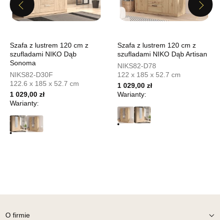
UL.PIONIERÓW 44
Previous
Next
66-600 KROSNO ODRZAŃSKIE
Nr tel.
508100164
Adres e-mail:
meblostyl01@op.pl
Godziny otwarcia
Szafa z lustrem 120 cm z
Szafa z lustrem 120 cm z
Pn-Pt: 09:00-17:00, Sb: 09:00-14:00
szufladami NIKO Dąb
szufladami NIKO Dąb Artisan
Sonoma
NIKS82-D78
339,00 zł
NIKS82-D30F
122 x 185 x 52.7 cm
122.6 x 185 x 52.7 cm
1 029,00 zł
Wybierz
1 029,00 zł
Warianty:
Warianty:
SALON MEBLOWY ORION
Salon meblowy
UL.KILIŃSZCZAKÓW 43
78-600 WAŁCZ
Nr tel.
67-3873822
Adres e-mail:
orion@wphw.pl
Godziny otwarcia
Pn-Pt: 10:00-18:00, Sb: 10:00-14:00
339,00 zł
O firmie