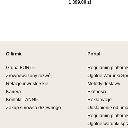
UL.PIONIE
1 399,00 zł
66-600 K
Nr tel.
5081
Adres e-ma
Godziny ot
Pn-Pt: 09:0
SALON M
Salon mebl
O firmie
Portal
UL.KILIŃS
78-600 WA
Grupa FORTE
Regulamin platform
Nr tel.
67-3
Zrównoważony rozwój
Ogólne Warunki Sp
Adres e-ma
Relacje inwestorskie
Metody dostawy
Godziny ot
Pn-Pt: 10:0
Kariera
Płatności
Kontakt TANNE
Reklamacje
SALON M
Zakup surowca drzewnego
Odstąpienie od um
Salon mebl
Regulamin platform
UL.DWORC
Ogólne warunki spr
83-340 SI