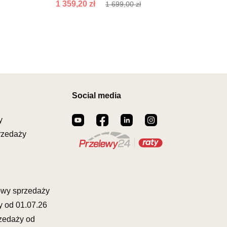
RÓW 44
ostatnich 30 dni
1 499,00 zł
1 359,20 zł
1 699,00 zł
ROSNO ODRZAŃSKIE
00164
il:
meblostyl01@op.pl
warcia
Wybierz
0-17:00, Sb: 09:00-14:00
EBLOWY ORION
1 199,20 zł
1 499,00 zł
owy
Social media
Najniższa cena sprzedawcy z
ZCZAKÓW 43
ostatnich 30 dni
1 499,00 zł
ŁCZ
y
873822
rzedaży
il:
orion@wphw.pl
warcia
Wybierz
0-18:00, Sb: 10:00-14:00
EBLOWY TED
owy sprzedaży
1 199,20 zł
1 499,00 zł
owy
y od 01.07.26
Najniższa cena sprzedawcy z
OWA 4
ostatnich 30 dni
1 499,00 zł
zedaży od
ERAKOWICE