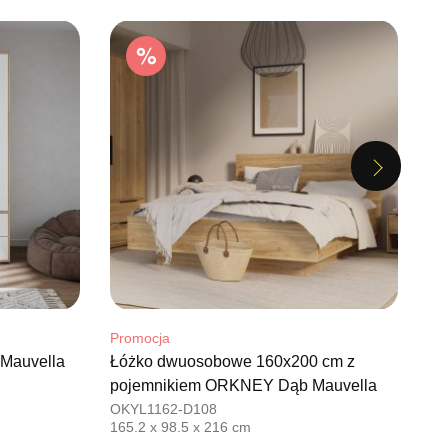
Najniższa cena sprzedawcy z
OWA 3
ostatnich 30 dni
1 499,00 zł
AWNO
68736
il:
pph.catrin@wp.pl
warcia
Wybierz
0-17:00, Sb: 09:00-13:00
Next
EBLOWY MEBLE EXPO
1 199,20 zł
1 499,00 zł
owy
Najniższa cena sprzedawcy z
DĄBROWSKIEGO 3
ostatnich 30 dni
1 499,00 zł
UPSK
50240
il:
salon@mebleexpo.com.pl
warcia
Wybierz
Promocja
Pr
0-18:00, Sb: 10:00-15:00
Mauvella
Łóżko dwuosobowe 160x200 cm z
Łó
pojemnikiem ORKNEY Dąb Mauvella
OK
MEBLOWY MEBLOSTYL
1 199,20 zł
95.
1 499,00 zł
OKYL1162-D108
owy
165.2 x 98.5 x 216 cm
Najniższa cena sprzedawcy z
1 