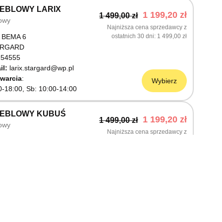
EBLOWY LARIX
1 199,20 zł
1 499,00 zł
owy
Najniższa cena sprzedawcy z
 BEMA 6
ostatnich 30 dni
1 499,00 zł
ARGARD
54555
il:
larix.stargard@wp.pl
warcia
Wybierz
0-18:00, Sb: 10:00-14:00
MEBLOWY KUBUŚ
1 199,20 zł
1 499,00 zł
owy
Najniższa cena sprzedawcy z
ŚLNICZA 6
ostatnich 30 dni
1 499,00 zł
OSTRZYN NAD ODRĄ
03199
warcia
Wybierz
0-18:00, Sb: 10:00-14:00
EBLOWY M JAK MEBLE
1 199,20 zł
1 499,00 zł
owy