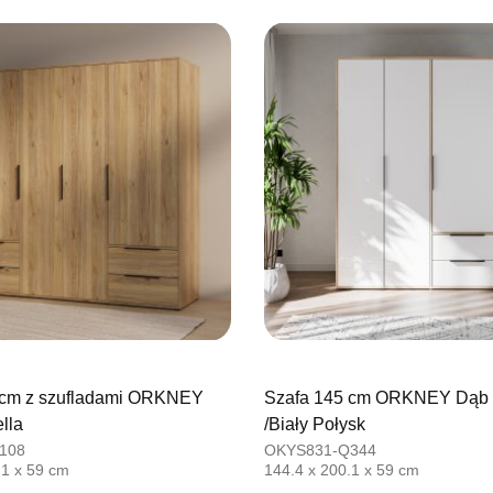
UL.BASZT
76-100 SŁ
Nr tel.
5026
Adres e-ma
Godziny ot
Pn-Pt: 09:0
SALON M
Salon mebl
UL.PLAC 
76-200 SŁ
Nr tel.
6063
Adres e-ma
Godziny ot
Pn-Pt: 10:0
 cm z szufladami ORKNEY
Szafa 145 cm ORKNEY Dąb 
lla
/Biały Połysk
SALON 
108
OKYS831-Q344
Salon mebl
.1 x 59 cm
144.4 x 200.1 x 59 cm