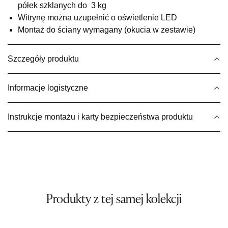
półek szklanych do 3 kg
Wybierz
Witrynę można uzupełnić o oświetlenie LED
Montaż do ściany wymagany (okucia w zestawie)
SALON MEBLOWY MEBLE EXPO
Szczegóły produktu
Salon meblowy
UL.PLAC DĄBROWSKIEGO 3
76-200 SŁUPSK
Informacje logistyczne
Nr tel.
606350240
Adres e-mail:
salon@mebleexpo.com.pl
Instrukcje montażu i karty bezpieczeństwa produktu
Godziny otwarcia
Pn-Pt: 10:00-18:00, Sb: 10:00-15:00
579,00 zł
Wybierz
Produkty z tej samej kolekcji
SALON MEBLOWY MEBLOSTYL
Salon meblowy