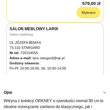
579,00 zł
Wybrano
SALON MEBLOWY LARIX
Salon meblowy
UL.JÓZEFA BEMA 6
73-110 STARGARD
Nr tel.
726154555
Adres e-mail:
larix.stargard@wp.pl
Godziny otwarcia
Pn-Pt: 10:00-18:00, Sb: 10:00-14:00
579,00 zł
Wybierz
Opis
Witryna z kolekcji ORKNEY o szerokości niemal 90 cm to
SALON MEBLOWY KUBUŚ
idealne rozwiązanie zarówno do klasycznego, jak i
Salon meblowy