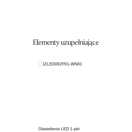
Wybierz
SALON MEBLOWY TED
Salon meblowy
Elementy uzupełniające
UL.DWORCOWA 4
83-340 SIERAKOWICE
Nr tel.
603580345
Adres e-mail:
meb_ted@o2.pl
Godziny otwarcia
Pn-Pt: 08:00-18:00, Sb: 08:00-14:00
579,00 zł
Wybierz
SALON MEBLOWY PRYM
Salon meblowy
Oświetlenie LED 1-pkt
UL.SIKORSKIEGO 59