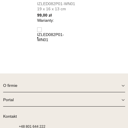
IZLED082P01-WN01
64-980 TRZCIANKA
19 x 16 x 13 cm
Nr tel.
67-2162430
99,00 zł
Adres e-mail:
prym@wphw.pl
Warianty:
Godziny otwarcia
Pn-Pt: 10:00-18:00, Sb: 10:00-14:00
579,00 zł
Wybierz
SALON MEBLOWY HERMES
Salon meblowy
UL.DRYGASA 4-6
O firmie
64-920 PIŁA
Nr tel.
67-3517335
Portal
Adres e-mail:
hermes@wphw.pl
Godziny otwarcia
Pn-Pt: 10:00-18:00, Sb: 10:00-14:00
Kontakt
579,00 zł
+48
801 644 222