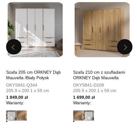
UL.PIONIERÓW 44
66-600 KROSNO ODRZAŃSKIE
Nr tel.
508100164
Adres e-mail:
meblostyl01@op.pl
Godziny otwarcia
Pn-Pt: 09:00-17:00, Sb: 09:00-14:00
579,00 zł
Previous
Next
Wybierz
Szafa 205 cm ORKNEY Dąb
Szafa 210 cm z szufladami
SALON MEBLOWY ORION
Mauvella /Biały Połysk
ORKNEY Dąb Mauvella
Salon meblowy
OKYS841-Q344
OKYS841-D108
205.9 x 200.1 x 59 cm
205.9 x 200.1 x 59 cm
UL.KILIŃSZCZAKÓW 43
1 849,00 zł
1 699,00 zł
78-600 WAŁCZ
Warianty:
Warianty:
Nr tel.
67-3873822
Adres e-mail:
orion@wphw.pl
Godziny otwarcia
Pn-Pt: 10:00-18:00, Sb: 10:00-14:00
579,00 zł