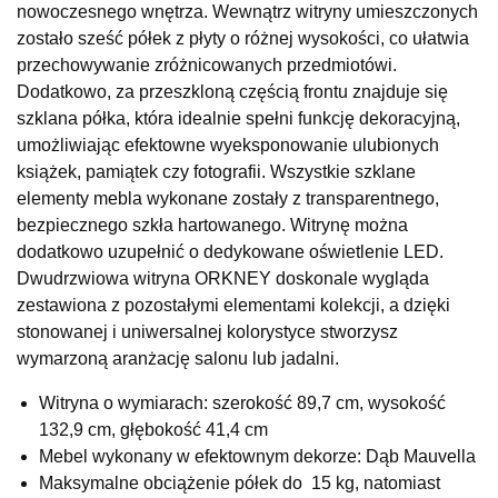
nowoczesnego wnętrza. Wewnątrz witryny umieszczonych
UL.RZEMIEŚLNICZA 6
zostało sześć półek z płyty o różnej wysokości, co ułatwia
66-470 KOSTRZYN NAD ODRĄ
przechowywanie zróżnicowanych przedmiotówi.
Nr tel.
507103199
Dodatkowo, za przeszkloną częścią frontu znajduje się
Godziny otwarcia
szklana półka, która idealnie spełni funkcję dekoracyjną,
Pn-Pt: 10:00-18:00, Sb: 10:00-14:00
umożliwiając efektowne wyeksponowanie ulubionych
579,00 zł
książek, pamiątek czy fotografii. Wszystkie szklane
elementy mebla wykonane zostały z transparentnego,
Wybierz
bezpiecznego szkła hartowanego. Witrynę można
dodatkowo uzupełnić o dedykowane oświetlenie LED.
SALON MEBLOWY M JAK MEBLE
Dwudrzwiowa witryna ORKNEY doskonale wygląda
Salon meblowy
zestawiona z pozostałymi elementami kolekcji, a dzięki
stonowanej i uniwersalnej kolorystyce stworzysz
UL.BASZTOWA 3
76-100 SŁAWNO
wymarzoną aranżację salonu lub jadalni.
Nr tel.
502668736
Witryna o wymiarach: szerokość 89,7 cm, wysokość
Adres e-mail:
pph.catrin@wp.pl
Godziny otwarcia
132,9 cm, głębokość 41,4 cm
Pn-Pt: 09:00-17:00, Sb: 09:00-13:00
Mebel wykonany w efektownym dekorze: Dąb Mauvella
Maksymalne obciążenie półek do 15 kg, natomiast
579,00 zł