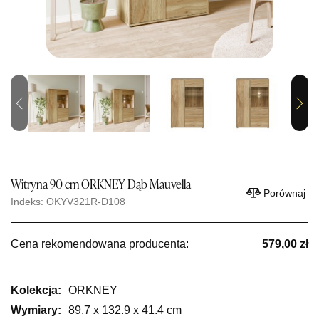
Previous
Next
Witryna 90 cm ORKNEY Dąb Mauvella
Porównaj
Indeks: OKYV321R-D108
Cena rekomendowana producenta:
579,00 zł
Kolekcja:
ORKNEY
Wymiary:
89.7 x 132.9 x 41.4 cm