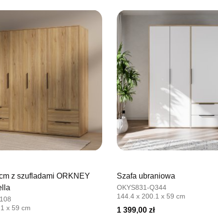
UL.BASZT
76-100 SŁ
Nr tel.
5026
Adres e-ma
Godziny ot
Pn-Pt: 09:0
SALON M
Salon mebl
UL.PLAC 
76-200 SŁ
Nr tel.
6063
Adres e-ma
Godziny ot
Pn-Pt: 10:0
 cm z szufladami ORKNEY
Szafa ubraniowa
lla
OKYS831-Q344
SALON 
144.4 x 200.1 x 59 cm
108
Salon mebl
.1 x 59 cm
1 399,00 zł