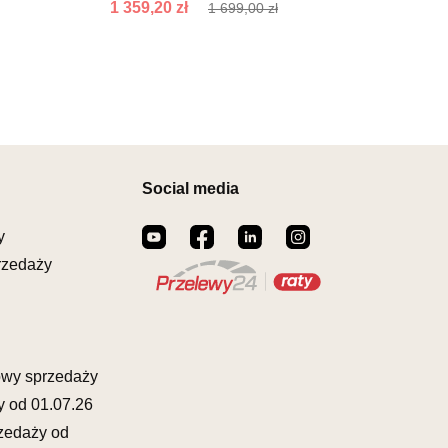
RÓW 44
ostatnich 30 dni
799,00 zł
1 359,20 zł
1 699,00 zł
ROSNO ODRZAŃSKIE
00164
il:
meblostyl01@op.pl
warcia
Wybierz
0-17:00, Sb: 09:00-14:00
EBLOWY ORION
559,30 zł
799,00 zł
owy
Social media
Najniższa cena sprzedawcy z
ZCZAKÓW 43
ostatnich 30 dni
799,00 zł
ŁCZ
y
873822
rzedaży
il:
orion@wphw.pl
warcia
Wybierz
0-18:00, Sb: 10:00-14:00
EBLOWY TED
owy sprzedaży
559,30 zł
799,00 zł
owy
y od 01.07.26
Najniższa cena sprzedawcy z
OWA 4
ostatnich 30 dni
799,00 zł
zedaży od
ERAKOWICE