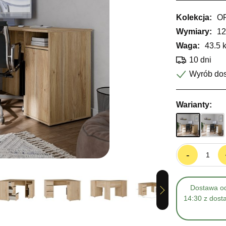
Kolekcja:
O
Wymiary:
12
Waga:
43.5 
10 dni
Wyrób do
Warianty:
-
Dostawa od
Next
14:30 z dost