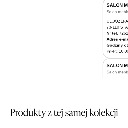
SALON M
Salon mebl
UL.JÓZEFA
73-110 ST
Nr tel.
7261
Adres e-ma
Godziny ot
Pn-Pt: 10:0
SALON 
Salon mebl
UL.RZEMIE
66-470 K
Nr tel.
5071
Godziny ot
Pn-Pt: 10:0
Produkty z tej samej kolekcji
SALON M
Salon mebl