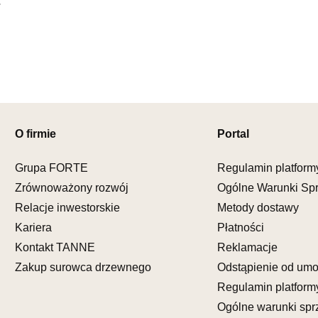
UL.PIONIE
66-600 K
Nr tel.
5081
Adres e-ma
Godziny ot
Pn-Pt: 09:0
SALON M
Salon mebl
O firmie
Portal
UL.KILIŃS
78-600 WA
Grupa FORTE
Regulamin platform
Nr tel.
67-3
Zrównoważony rozwój
Ogólne Warunki Sp
Adres e-ma
Relacje inwestorskie
Metody dostawy
Godziny ot
Pn-Pt: 10:0
Kariera
Płatności
Kontakt TANNE
Reklamacje
SALON M
Zakup surowca drzewnego
Odstąpienie od um
Salon mebl
Regulamin platform
UL.DWORC
Ogólne warunki spr
83-340 SI