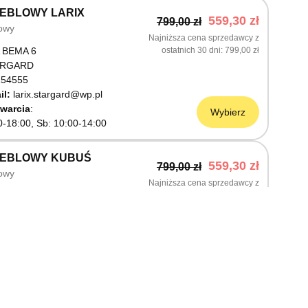
EBLOWY LARIX
559,30 zł
799,00 zł
owy
Najniższa cena sprzedawcy z
 BEMA 6
ostatnich 30 dni
799,00 zł
ARGARD
54555
il:
larix.stargard@wp.pl
warcia
Wybierz
0-18:00, Sb: 10:00-14:00
MEBLOWY KUBUŚ
559,30 zł
799,00 zł
owy
Najniższa cena sprzedawcy z
ŚLNICZA 6
ostatnich 30 dni
799,00 zł
OSTRZYN NAD ODRĄ
03199
warcia
Wybierz
0-18:00, Sb: 10:00-14:00
EBLOWY M JAK MEBLE
559,30 zł
799,00 zł
owy