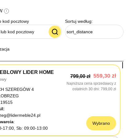
ów
i
b kod pocztowy
Sortuj według:
sort_distance
zacja
EBLOWY LIDER HOME
559,30 zł
799,00 zł
owy
Najniższa cena sprzedawcy z
CH SZEREGÓW 4
ostatnich 30 dni
799,00 zł
OŁOBRZEG
19515
il:
rzeg@lidermeble24.pl
warcia
Wybrano
0-17:00, Sb: 09:00-13:00