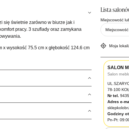
Lista salon
Miejscowość lu
się świetnie zarówno w biurze jak i
komfort pracy. 3 szuflady oraz zamykana
howywania.
Moja lokali
m x wysokość 75.5 cm x głębokość 124.6 cm
SALON M
Salon mebl
UL.SZARY
78-100 K
Nr tel.
9435
Adres e-ma
sklepkolob
Godziny ot
Pn-Pt: 09:0