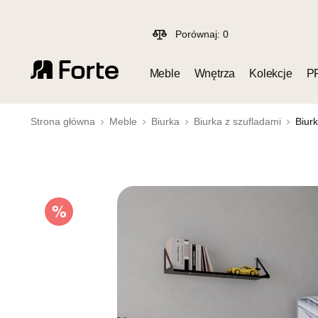
Porównaj:
0
Meble
Wnętrza
Kolekcje
P
Strona główna
Meble
Biurka
Biurka z szufladami
Biur