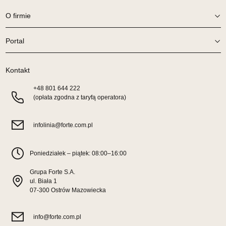
1 049,00 zł
O firmie
Wybierz
Portal
SALON MEBLOWY TED
Kontakt
Salon meblowy
UL.DWORCOWA 4
+48
801 644 222
83-340 SIERAKOWICE
(opłata zgodna z taryfą operatora)
Nr tel.
603580345
Adres e-mail:
meb_ted@o2.pl
infolinia@forte.com.pl
Godziny otwarcia
Pn-Pt: 08:00-18:00, Sb: 08:00-14:00
Poniedziałek – piątek: 08:00–16:00
1 049,00 zł
Grupa Forte S.A.
Wybierz
ul. Biała 1
07-300 Ostrów Mazowiecka
SALON MEBLOWY PRYM
info@forte.com.pl
Salon meblowy