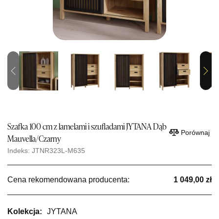
Previous
Next
Szafka 100 cm z lamelami i szufladami JYTANA Dąb
Porównaj
Mauvella/Czarny
Indeks: JTNR323L-M635
Cena rekomendowana producenta:
1 049,00 zł
Kolekcja:
JYTANA