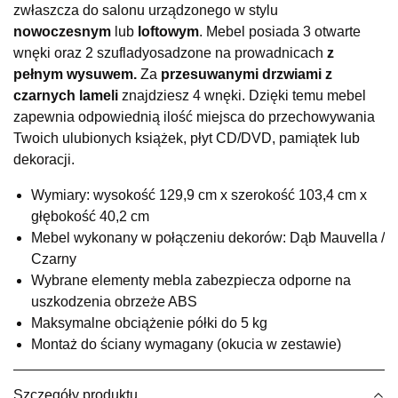
zwłaszcza do salonu urządzonego w stylu
Salon meblowy
nowoczesnym
lub
loftowym
. Mebel posiada 3 otwarte
UL.RZEMIEŚLNICZA 6
wnęki oraz 2 szuflady
osadzone na prowadnicach
z
66-470 KOSTRZYN NAD ODRĄ
pełnym wysuwem.
Za
przesuwanymi drzwiami z
Nr tel.
507103199
czarnych lameli
znajdziesz 4 wnęki. Dzięki temu mebel
Godziny otwarcia
zapewnia odpowiednią ilość miejsca do przechowywania
Pn-Pt: 10:00-18:00, Sb: 10:00-14:00
Twoich ulubionych książek, płyt CD/DVD, pamiątek lub
1 049,00 zł
dekoracji.
Wybierz
Wymiary: wysokość 129,9 cm x szerokość 103,4 cm x
głębokość 40,2 cm
Mebel wykonany w połączeniu dekorów: Dąb Mauvella /
SALON MEBLOWY M JAK MEBLE
Czarny
Salon meblowy
Wybrane elementy mebla zabezpiecza odporne na
UL.BASZTOWA 3
uszkodzenia obrzeże ABS
76-100 SŁAWNO
Maksymalne obciążenie półki do 5 kg
Nr tel.
502668736
Montaż do ściany wymagany (okucia w zestawie)
Adres e-mail:
pph.catrin@wp.pl
Godziny otwarcia
Pn-Pt: 09:00-17:00, Sb: 09:00-13:00
Szczegóły produktu