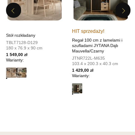
UL.PIONIERÓW 44
Previous
Next
66-600 KROSNO ODRZAŃSKIE
Nr tel.
508100164
Adres e-mail:
meblostyl01@op.pl
HIT sprzedaży!
Godziny otwarcia
Stół rozkładany
Pn-Pt: 09:00-17:00, Sb: 09:00-14:00
Regał 100 cm z lamelami i
TBLT7128-D129
szufladami JYTANA Dąb
180 x 76.9 x 90 cm
1 049,00 zł
Mauvella/Czarny
1 549,00 zł
JTNR722L-M635
Warianty:
Wybierz
103.4 x 200.3 x 40.3 cm
1 429,00 zł
Warianty:
SALON MEBLOWY ORION
Salon meblowy
UL.KILIŃSZCZAKÓW 43
78-600 WAŁCZ
Nr tel.
67-3873822
Adres e-mail:
orion@wphw.pl
Godziny otwarcia
Pn-Pt: 10:00-18:00, Sb: 10:00-14:00