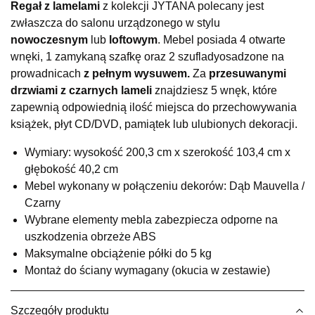
Regał z lamelami
z kolekcji JYTANA polecany jest
SALON MEBLOWY KUBUŚ
zwłaszcza do salonu urządzonego w stylu
Salon meblowy
nowoczesnym
lub
loftowym
. Mebel posiada 4 otwarte
UL.RZEMIEŚLNICZA 6
wnęki, 1 zamykaną szafkę oraz 2 szuflady
osadzone na
66-470 KOSTRZYN NAD ODRĄ
prowadnicach
z pełnym wysuwem.
Za
przesuwanymi
Nr tel.
507103199
drzwiami z czarnych lameli
znajdziesz 5 wnęk, które
Godziny otwarcia
zapewnią odpowiednią ilość miejsca do przechowywania
Pn-Pt: 10:00-18:00, Sb: 10:00-14:00
książek, płyt CD/DVD, pamiątek lub ulubionych dekoracji.
1 429,00 zł
Wymiary: wysokość 200,3 cm x szerokość 103,4 cm x
Wybierz
głębokość 40,2 cm
Mebel wykonany w połączeniu dekorów: Dąb Mauvella /
Czarny
SALON MEBLOWY M JAK MEBLE
Wybrane elementy mebla zabezpiecza odporne na
Salon meblowy
uszkodzenia obrzeże ABS
UL.BASZTOWA 3
Maksymalne obciążenie półki do 5 kg
76-100 SŁAWNO
Montaż do ściany wymagany (okucia w zestawie)
Nr tel.
502668736
Adres e-mail:
pph.catrin@wp.pl
Godziny otwarcia
Szczegóły produktu