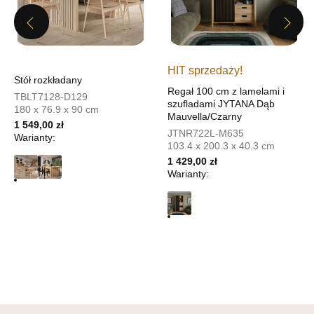
Salon meblowy
Previous
Next
UL.PIONIERÓW 44
66-600 KROSNO ODRZAŃSKIE
Nr tel.
508100164
HIT sprzedaży!
Adres e-mail:
meblostyl01@op.pl
Stół rozkładany
Godziny otwarcia
Regał 100 cm z lamelami i
TBLT7128-D129
szufladami JYTANA Dąb
Pn-Pt: 09:00-17:00, Sb: 09:00-14:00
180 x 76.9 x 90 cm
Mauvella/Czarny
1 549,00 zł
1 429,00 zł
JTNR722L-M635
Warianty:
103.4 x 200.3 x 40.3 cm
Wybierz
1 429,00 zł
Warianty:
SALON MEBLOWY ORION
Salon meblowy
UL.KILIŃSZCZAKÓW 43
78-600 WAŁCZ
Nr tel.
67-3873822
Adres e-mail:
orion@wphw.pl
Godziny otwarcia