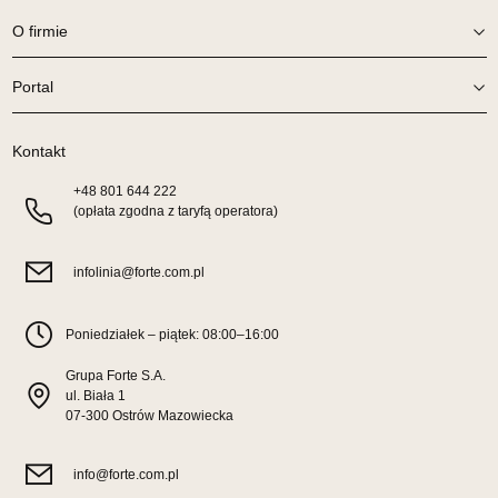
Pn-Pt: 10:00-18:00, Sb: 10:00-14:00
O firmie
1 429,00 zł
Wybierz
Portal
Kontakt
SALON MEBLOWY TED
Salon meblowy
+48
801 644 222
(opłata zgodna z taryfą operatora)
UL.DWORCOWA 4
83-340 SIERAKOWICE
Nr tel.
603580345
infolinia@forte.com.pl
Adres e-mail:
meb_ted@o2.pl
Godziny otwarcia
Pn-Pt: 08:00-18:00, Sb: 08:00-14:00
Poniedziałek – piątek: 08:00–16:00
1 429,00 zł
Grupa Forte S.A.
ul. Biała 1
Wybierz
07-300 Ostrów Mazowiecka
info@forte.com.pl
SALON MEBLOWY PRYM