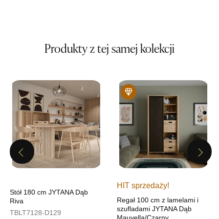
UL.BASZTOWA 3
76-100 SŁAWNO
Nr tel.
502668736
Adres e-mail:
pph.catrin@wp.pl
Godziny otwarcia
Produkty z tej samej kolekcji
Pn-Pt: 09:00-17:00, Sb: 09:00-13:00
999,20 zł
1 249,00 zł
Najniższa cena sprzedawcy z ostatnich 30 dni
1 249,00 zł
Wybierz
SALON MEBLOWY MEBLE EXPO
Salon meblowy
Previous
Next
UL.PLAC DĄBROWSKIEGO 3
76-200 SŁUPSK
HIT sprzedaży!
Nr tel.
606350240
Stół 180 cm JYTANA Dąb
Adres e-mail:
salon@mebleexpo.com.pl
Regał 100 cm z lamelami i
Riva
Godziny otwarcia
szufladami JYTANA Dąb
TBLT7128-D129
Pn-Pt: 10:00-18:00, Sb: 10:00-15:00
Mauvella/Czarny