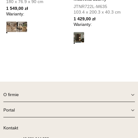
180 x 76.9 x 90 cm
JTNR722L-M635
1 549,00 zł
999,20 zł
1 249,00 zł
103.4 x 200.3 x 40.3 cm
Warianty:
Najniższa cena sprzedawcy z ostatnich 30 dni
1 249,00 zł
1 429,00 zł
Warianty:
Wybierz
SALON MEBLOWY MEBLOSTYL
Salon meblowy
UL.PIONIERÓW 44
66-600 KROSNO ODRZAŃSKIE
Nr tel.
508100164
Adres e-mail:
meblostyl01@op.pl
Godziny otwarcia
O firmie
Pn-Pt: 09:00-17:00, Sb: 09:00-14:00
999,20 zł
Portal
1 249,00 zł
Najniższa cena sprzedawcy z ostatnich 30 dni
1 249,00 zł
Kontakt
Wybierz