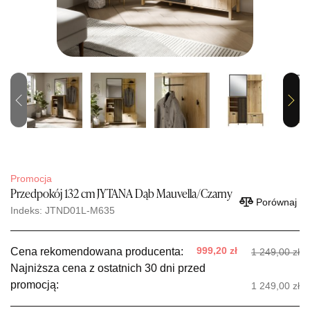
Previous
Next
Promocja
Przedpokój 132 cm JYTANA Dąb Mauvella/Czarny
Porównaj
Indeks: JTND01L-M635
999,20 zł
Cena rekomendowana producenta:
1 249,00 zł
Najniższa cena z ostatnich 30 dni przed
promocją:
1 249,00 zł