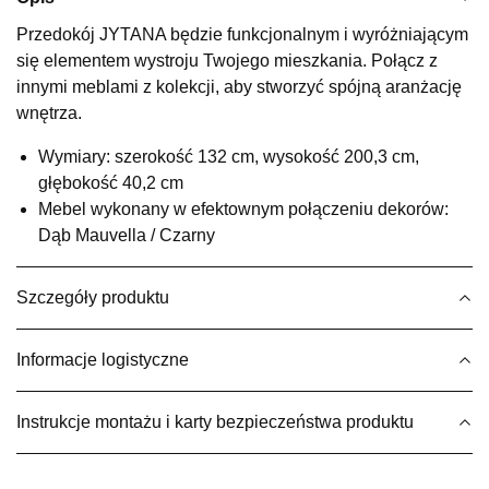
Wybierz
Przedokój JYTANA będzie funkcjonalnym i wyróżniającym
się elementem wystroju Twojego mieszkania. Połącz z
innymi meblami z kolekcji, aby stworzyć spójną aranżację
SALON MEBLOWY KUBUŚ
wnętrza.
Salon meblowy
Wymiary: szerokość 132 cm, wysokość 200,3 cm,
UL.RZEMIEŚLNICZA 6
głębokość 40,2 cm
66-470 KOSTRZYN NAD ODRĄ
Mebel wykonany w efektownym połączeniu dekorów:
Nr tel.
507103199
Dąb Mauvella / Czarny
Godziny otwarcia
Pn-Pt: 10:00-18:00, Sb: 10:00-14:00
999,20 zł
1 249,00 zł
Szczegóły produktu
Najniższa cena sprzedawcy z ostatnich 30 dni
1 249,00 zł
Informacje logistyczne
Wybierz
Instrukcje montażu i karty bezpieczeństwa produktu
SALON MEBLOWY M JAK MEBLE
Salon meblowy