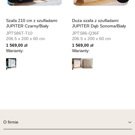
UL.PIONIERÓW 44
66-600 KROSNO ODRZAŃSKIE
Nr tel.
508100164
Adres e-mail:
meblostyl01@op.pl
Szafa 210 cm z szufladami
Duża szafa z szufladami
Godziny otwarcia
JUPITER Czarny/Biały
JUPITER Dąb Sonoma/Biały
Pn-Pt: 09:00-17:00, Sb: 09:00-14:00
JPTS86T-T10
JPTS86-Q36F
206.5 x 200 x 60 cm
206.5 x 200 x 60 cm
1 499,00 zł
1 569,00 zł
1 569,00 zł
Warianty:
Warianty:
Wybierz
SALON MEBLOWY ORION
Salon meblowy
UL.KILIŃSZCZAKÓW 43
78-600 WAŁCZ
Nr tel.
67-3873822
Adres e-mail:
orion@wphw.pl
Godziny otwarcia
Pn-Pt: 10:00-18:00, Sb: 10:00-14:00
O firmie
1 499,00 zł