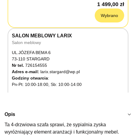
1 499,00 zł
Wybrano
SALON MEBLOWY LARIX
Salon meblowy
UL.JÓZEFA BEMA 6
73-110 STARGARD
Nr tel.
726154555
Adres e-mail:
larix.stargard@wp.pl
Godziny otwarcia
Pn-Pt: 10:00-18:00, Sb: 10:00-14:00
1 499,00 zł
Wybierz
Opis
Ta 4-drzwiowa szafa sprawi, że sypialnia zyska
SALON MEBLOWY KUBUŚ
wyróżniający element aranżacji i funkcjonalny mebel.
Salon meblowy