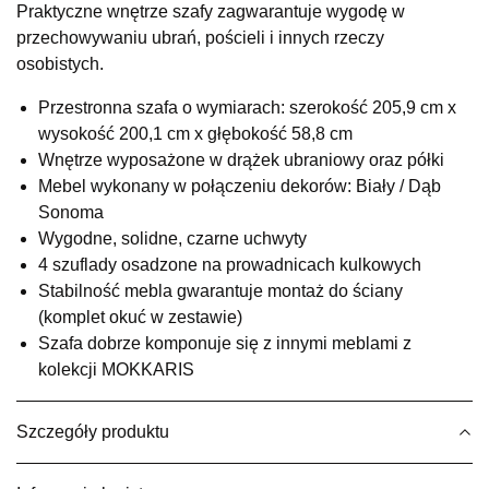
Praktyczne wnętrze szafy zagwarantuje wygodę w
UL.RZEMIEŚLNICZA 6
przechowywaniu ubrań, pościeli i innych rzeczy
66-470 KOSTRZYN NAD ODRĄ
osobistych.
Nr tel.
507103199
Godziny otwarcia
Przestronna szafa o wymiarach: szerokość 205,9 cm x
Pn-Pt: 10:00-18:00, Sb: 10:00-14:00
wysokość 200,1 cm x głębokość 58,8 cm
1 499,00 zł
Wnętrze wyposażone w drążek ubraniowy oraz półki
Mebel wykonany w połączeniu dekorów: Biały / Dąb
Wybierz
Sonoma
Wygodne, solidne, czarne uchwyty
4 szuflady osadzone na prowadnicach kulkowych
SALON MEBLOWY M JAK MEBLE
Stabilność mebla gwarantuje montaż do ściany
Salon meblowy
(komplet okuć w zestawie)
UL.BASZTOWA 3
Szafa dobrze komponuje się z innymi meblami z
76-100 SŁAWNO
kolekcji MOKKARIS
Nr tel.
502668736
Adres e-mail:
pph.catrin@wp.pl
Godziny otwarcia
Szczegóły produktu
Pn-Pt: 09:00-17:00, Sb: 09:00-13:00
1 499,00 zł