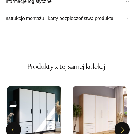
Informacje logistyczne
Wybierz
Instrukcje montażu i karty bezpieczeństwa produktu
SALON MEBLOWY MEBLE EXPO
Salon meblowy
UL.PLAC DĄBROWSKIEGO 3
76-200 SŁUPSK
Nr tel.
606350240
Adres e-mail:
salon@mebleexpo.com.pl
Produkty z tej samej kolekcji
Godziny otwarcia
Pn-Pt: 10:00-18:00, Sb: 10:00-15:00
1 499,00 zł
Wybierz
SALON MEBLOWY MEBLOSTYL
Salon meblowy
Previous
Next