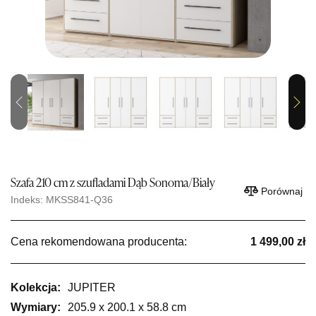
Previous
Next
Szafa 210 cm z szufladami Dąb Sonoma/Biały
Porównaj
Indeks: MKSS841-Q36
Cena rekomendowana producenta:
1 499,00 zł
Kolekcja:
JUPITER
Wymiary:
205.9 x 200.1 x 58.8 cm