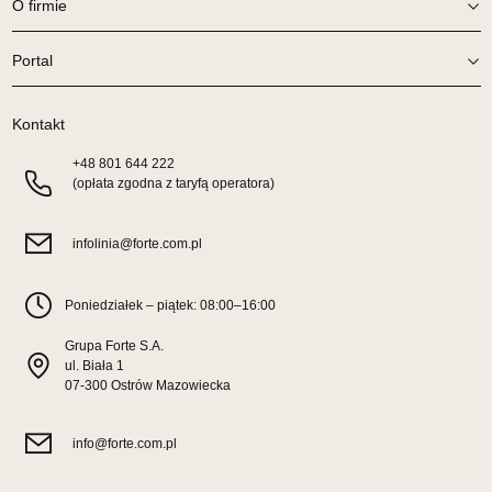
O firmie
Wybierz
Portal
SALON MEBLOWY TED
Kontakt
Salon meblowy
UL.DWORCOWA 4
+48
801 644 222
(opłata zgodna z taryfą operatora)
83-340 SIERAKOWICE
Nr tel.
603580345
Adres e-mail:
meb_ted@o2.pl
infolinia@forte.com.pl
Godziny otwarcia
Pn-Pt: 08:00-18:00, Sb: 08:00-14:00
Poniedziałek – piątek: 08:00–16:00
1 499,00 zł
Grupa Forte S.A.
Wybierz
ul. Biała 1
07-300 Ostrów Mazowiecka
SALON MEBLOWY PRYM
info@forte.com.pl
Salon meblowy
UL.SIKORSKIEGO 59