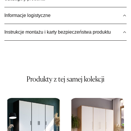
Wybierz
Informacje logistyczne
SALON MEBLOWY MEBLE EXPO
Instrukcje montażu i karty bezpieczeństwa produktu
Salon meblowy
UL.PLAC DĄBROWSKIEGO 3
76-200 SŁUPSK
Nr tel.
606350240
Adres e-mail:
salon@mebleexpo.com.pl
Godziny otwarcia
Pn-Pt: 10:00-18:00, Sb: 10:00-15:00
Produkty z tej samej kolekcji
1 499,00 zł
Wybierz
SALON MEBLOWY MEBLOSTYL
Salon meblowy