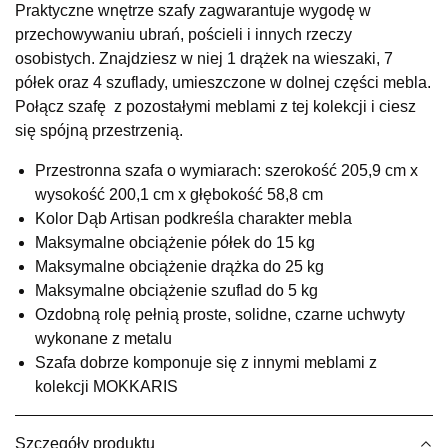
Praktyczne wnętrze szafy zagwarantuje wygodę w
UL.RZEMIEŚLNICZA 6
przechowywaniu ubrań, pościeli i innych rzeczy
66-470 KOSTRZYN NAD ODRĄ
osobistych. Znajdziesz w niej 1 drążek na wieszaki, 7
Nr tel.
507103199
półek oraz 4 szuflady, umieszczone w dolnej części mebla.
Godziny otwarcia
Połącz szafę z pozostałymi meblami z tej kolekcji i ciesz
Pn-Pt: 10:00-18:00, Sb: 10:00-14:00
się spójną przestrzenią.
1 499,00 zł
Przestronna szafa o wymiarach: szerokość 205,9 cm x
Wybierz
wysokość 200,1 cm x głębokość 58,8 cm
Kolor Dąb Artisan podkreśla charakter mebla
Maksymalne obciążenie półek do 15 kg
SALON MEBLOWY M JAK MEBLE
Maksymalne obciążenie drążka do 25 kg
Salon meblowy
Maksymalne obciążenie szuflad do 5 kg
UL.BASZTOWA 3
Ozdobną rolę pełnią proste, solidne, czarne uchwyty
76-100 SŁAWNO
wykonane z metalu
Nr tel.
502668736
Szafa dobrze komponuje się z innymi meblami z
Adres e-mail:
pph.catrin@wp.pl
Godziny otwarcia
kolekcji MOKKARIS
Pn-Pt: 09:00-17:00, Sb: 09:00-13:00
1 499,00 zł
Szczegóły produktu