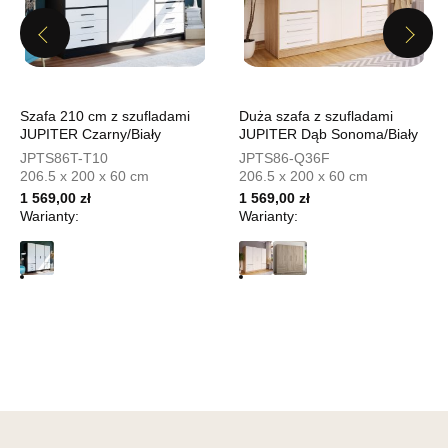
UL.PIONIERÓW 44
66-600 KROSNO ODRZAŃSKIE
Previous
Next
Nr tel.
508100164
Adres e-mail:
meblostyl01@op.pl
Godziny otwarcia
Pn-Pt: 09:00-17:00, Sb: 09:00-14:00
Szafa 210 cm z szufladami
Duża szafa z szufladami
JUPITER Czarny/Biały
JUPITER Dąb Sonoma/Biały
1 499,00 zł
JPTS86T-T10
JPTS86-Q36F
206.5 x 200 x 60 cm
206.5 x 200 x 60 cm
Wybierz
1 569,00 zł
1 569,00 zł
Warianty:
Warianty:
SALON MEBLOWY ORION
Salon meblowy
UL.KILIŃSZCZAKÓW 43
78-600 WAŁCZ
Nr tel.
67-3873822
Adres e-mail:
orion@wphw.pl
Godziny otwarcia
Pn-Pt: 10:00-18:00, Sb: 10:00-14:00
1 499,00 zł