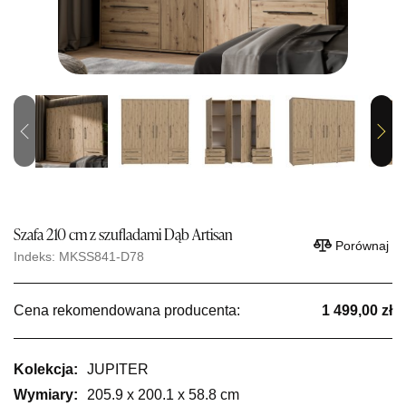
Previous
Next
Szafa 210 cm z szufladami Dąb Artisan
Porównaj
Indeks: MKSS841-D78
Cena rekomendowana producenta:
1 499,00 zł
Kolekcja:
JUPITER
Wymiary:
205.9 x 200.1 x 58.8 cm