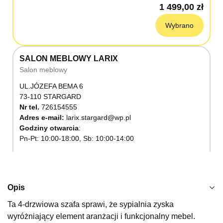
1 499,00 zł
Wybrano
SALON MEBLOWY LARIX
Salon meblowy
UL.JÓZEFA BEMA 6
73-110 STARGARD
Nr tel.
726154555
Adres e-mail:
larix.stargard@wp.pl
Godziny otwarcia
Pn-Pt: 10:00-18:00, Sb: 10:00-14:00
1 499,00 zł
Wybierz
Opis
Ta 4-drzwiowa szafa sprawi, że sypialnia zyska
SALON MEBLOWY KUBUŚ
wyróżniający element aranżacji i funkcjonalny mebel.
Salon meblowy