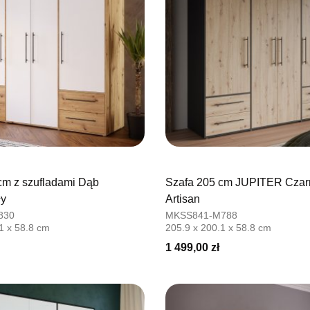
cm z szufladami Dąb
Szafa 205 cm JUPITER Czar
ły
Artisan
830
MKSS841-M788
1 x 58.8 cm
205.9 x 200.1 x 58.8 cm
1 499,00 zł