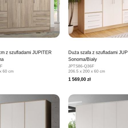
cm z szufladami JUPITER
Duża szafa z szufladami JU
ma
Sonoma/Biały
0F
JPTS86-Q36F
 x 60 cm
206.5 x 200 x 60 cm
1 569,00 zł