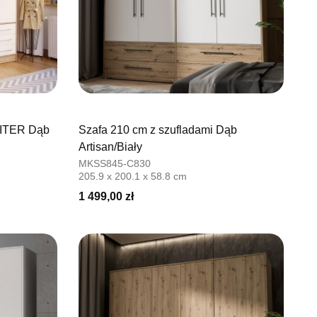
PITER Dąb
Szafa 210 cm z szufladami Dąb
Artisan/Biały
MKSS845-C830
205.9 x 200.1 x 58.8 cm
1 499,00 zł