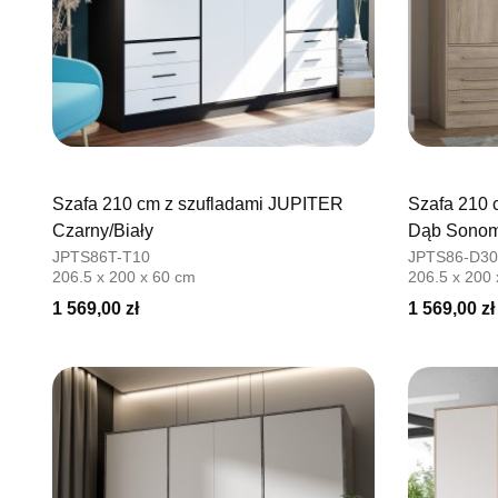
Szafa 210 cm z szufladami JUPITER
Szafa 210 
Czarny/Biały
Dąb Sono
JPTS86T-T10
JPTS86-D3
206.5 x 200 x 60 cm
206.5 x 200
1 569,00 zł
1 569,00 zł