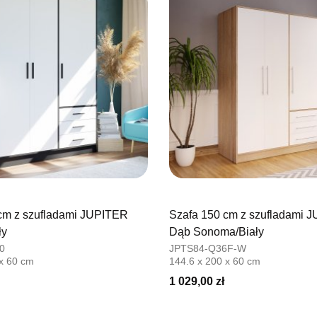
cm z szufladami JUPITER
Szafa 150 cm z szufladami 
ły
Dąb Sonoma/Biały
0
JPTS84-Q36F-W
 x 60 cm
144.6 x 200 x 60 cm
1 029,00 zł