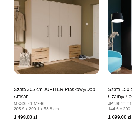
Szafa 205 cm JUPITER Piaskowy/Dąb
Szafa 150 
Artisan
Czarny/Bia
MKSS841-M946
JPTS84T-T1
205.9 x 200.1 x 58.8 cm
144.6 x 200
1 499,00 zł
1 099,00 zł