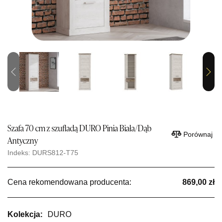
Previous
Next
Szafa 70 cm z szufladą DURO Pinia Biała/Dąb
Porównaj
Antyczny
Indeks: DURS812-T75
Cena rekomendowana producenta:
869,00 zł
Kolekcja:
DURO