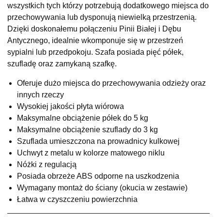
wszystkich tych którzy potrzebują dodatkowego miejsca do
Salon meblowy
przechowywania lub dysponują niewielką przestrzenią.
UL.RZEMIEŚLNICZA 6
Dzięki doskonałemu połączeniu Pinii Białej i Dębu
66-470 KOSTRZYN NAD ODRĄ
Antycznego, idealnie wkomponuje się w przestrzeń
Nr tel.
507103199
sypialni lub przedpokoju. Szafa posiada pięć półek,
Godziny otwarcia
szufladę oraz zamykaną szafkę.
Pn-Pt: 10:00-18:00, Sb: 10:00-14:00
869,00 zł
Oferuje dużo miejsca do przechowywania odzieży oraz
innych rzeczy
Wybierz
Wysokiej jakości płyta wiórowa
Maksymalne obciążenie półek do 5 kg
Maksymalne obciążenie szuflady do 3 kg
SALON MEBLOWY M JAK MEBLE
Szuflada umieszczona na prowadnicy kulkowej
Salon meblowy
Uchwyt z metalu w kolorze matowego niklu
UL.BASZTOWA 3
Nóżki z regulacją
76-100 SŁAWNO
Posiada obrzeże ABS odporne na uszkodzenia
Nr tel.
502668736
Wymagany montaż do ściany (okucia w zestawie)
Adres e-mail:
pph.catrin@wp.pl
Godziny otwarcia
Łatwa w czyszczeniu powierzchnia
Pn-Pt: 09:00-17:00, Sb: 09:00-13:00