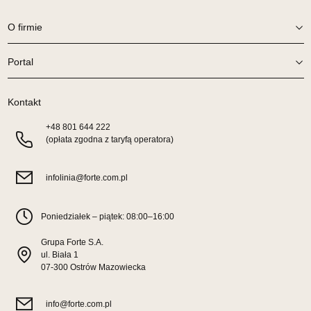
869,00 zł
O firmie
Wybierz
Portal
SALON MEBLOWY TED
Salon meblowy
Kontakt
UL.DWORCOWA 4
+48
801 644 222
83-340 SIERAKOWICE
(opłata zgodna z taryfą operatora)
Nr tel.
603580345
Adres e-mail:
meb_ted@o2.pl
Godziny otwarcia
infolinia@forte.com.pl
Pn-Pt: 08:00-18:00, Sb: 08:00-14:00
869,00 zł
Poniedziałek – piątek: 08:00–16:00
Wybierz
Grupa Forte S.A.
ul. Biała 1
07-300 Ostrów Mazowiecka
SALON MEBLOWY PRYM
Salon meblowy
info@forte.com.pl