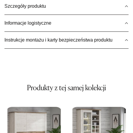
869,00 zł
Szczegóły produktu
Wybierz
Informacje logistyczne
SALON MEBLOWY MEBLE EXPO
Instrukcje montażu i karty bezpieczeństwa produktu
Salon meblowy
UL.PLAC DĄBROWSKIEGO 3
76-200 SŁUPSK
Nr tel.
606350240
Adres e-mail:
salon@mebleexpo.com.pl
Godziny otwarcia
Pn-Pt: 10:00-18:00, Sb: 10:00-15:00
Produkty z tej samej kolekcji
869,00 zł
Wybierz
SALON MEBLOWY MEBLOSTYL
Salon meblowy