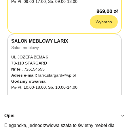
Pn-Pt: 09:00-17:00, Sb: 09:00-13:00
869,00 zł
Wybrano
SALON MEBLOWY LARIX
Salon meblowy
UL.JÓZEFA BEMA 6
73-110 STARGARD
Nr tel.
726154555
Adres e-mail:
larix.stargard@wp.pl
Godziny otwarcia
Pn-Pt: 10:00-18:00, Sb: 10:00-14:00
869,00 zł
Wybierz
Opis
Elegancka, jednodrzwiowa szafa to świetny mebel dla
SALON MEBLOWY KUBUŚ