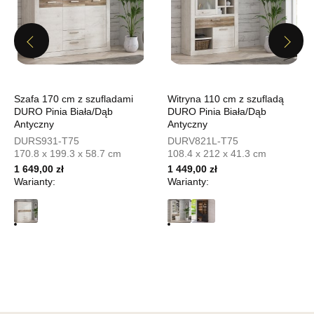
UL.PIONIERÓW 44
66-600 KROSNO ODRZAŃSKIE
Previous
Next
Nr tel.
508100164
Adres e-mail:
meblostyl01@op.pl
Godziny otwarcia
Pn-Pt: 09:00-17:00, Sb: 09:00-14:00
Szafa 170 cm z szufladami
Witryna 110 cm z szufladą
DURO Pinia Biała/Dąb
DURO Pinia Biała/Dąb
869,00 zł
Antyczny
Antyczny
DURS931-T75
DURV821L-T75
Wybierz
170.8 x 199.3 x 58.7 cm
108.4 x 212 x 41.3 cm
1 649,00 zł
1 449,00 zł
Warianty:
Warianty:
SALON MEBLOWY ORION
Salon meblowy
UL.KILIŃSZCZAKÓW 43
78-600 WAŁCZ
Nr tel.
67-3873822
Adres e-mail:
orion@wphw.pl
Godziny otwarcia
Pn-Pt: 10:00-18:00, Sb: 10:00-14:00