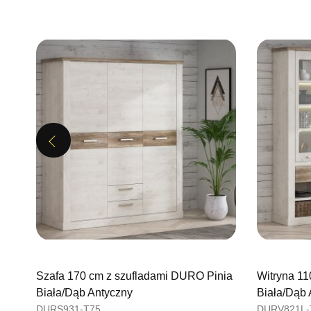
Previous
Szafa 170 cm z szufladami DURO Pinia
Witryna 11
Biała/Dąb Antyczny
Biała/Dąb 
DURS931-T75
DURV821L-