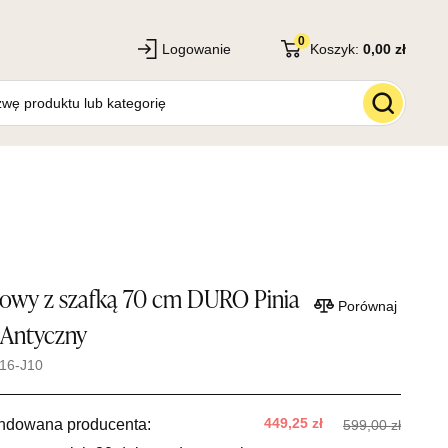
0
Logowanie
Koszyk:
0,00 zł
rowy z szafką 70 cm DURO Pinia
Porównaj
 Antyczny
16-J10
449,25 zł
ndowana producenta:
599,00 zł