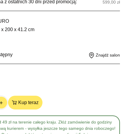
a z ostatnich 30 dni przed promocją:
599,00 zł
URO
 x 200 x 41.2 cm
stępny
Znajdź salon
+
Kup teraz
 49 zł na terenie całego kraju. Złóż zamówienie do godziny
awą kurierem - wysyłka jeszcze tego samego dnia roboczego!