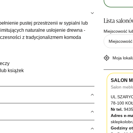
Lista salon
ełnienie pustej przestrzenii w sypialni lub
imitujących naturalne usłojenie drewna -
Miejscowość lu
oczesności z tradycjonalizmem komoda
Moja lokali
zeczy
lub książek
SALON M
Salon mebl
UL.SZARY
78-100 K
Nr tel.
9435
Adres e-ma
sklepkolob
Godziny ot