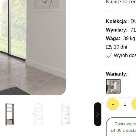
Najniższa cen
Kolekcja:
D
Wymiary:
71
Waga:
39 kg
10 dni
Wyrób do
Warianty:
-
Next
Dostawa od
14:30 z dost