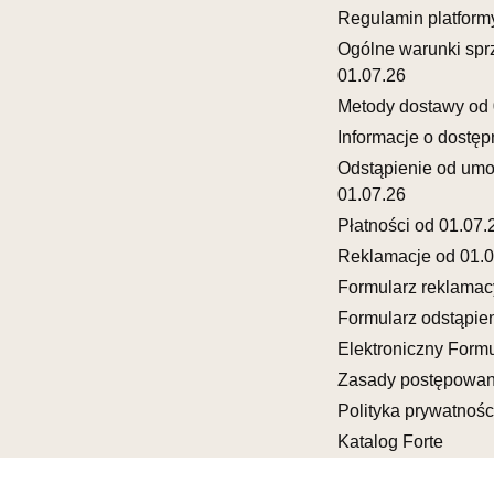
UL.DWORC
Regulamin platform
83-340 SI
Ogólne warunki spr
Nr tel.
6035
01.07.26
Adres e-ma
Godziny ot
Metody dostawy od 
Pn-Pt: 08:0
Informacje o dostęp
Odstąpienie od um
SALON 
01.07.26
Salon mebl
Płatności od 01.07.
UL.SIKORS
Reklamacje od 01.0
64-980 TR
Formularz reklamac
Nr tel.
67-2
Adres e-ma
Formularz odstąpie
Godziny ot
Elektroniczny Formu
Pn-Pt: 10:0
Zasady postępowan
Polityka prywatnośc
SALON 
Katalog Forte
Salon mebl
UL.DRYGAS