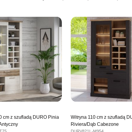
SALON M
Salon mebl
UL.BASZT
76-100 SŁ
Nr tel.
5026
Adres e-ma
Godziny ot
Pn-Pt: 09:0
SALON M
Salon mebl
UL.PLAC 
76-200 SŁ
Nr tel.
6063
Adres e-ma
Godziny ot
Pn-Pt: 10:0
0 cm z szufladą DURO Pinia
Witryna 110 cm z szufladą 
Antyczny
Riviera/Dąb Cabezone
SALON 
T75
DURV821L-M954