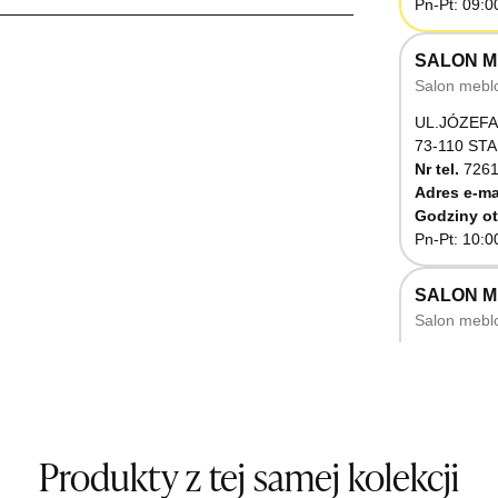
Pn-Pt: 09:0
SALON M
Salon mebl
UL.JÓZEFA
73-110 ST
Nr tel.
7261
Adres e-ma
Godziny ot
Pn-Pt: 10:0
SALON 
Salon mebl
UL.RZEMIE
66-470 K
Nr tel.
5071
Godziny ot
Pn-Pt: 10:0
Produkty z tej samej kolekcji