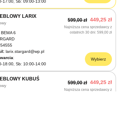
0-17:00, Sb: 09:00-13:00
EBLOWY LARIX
449,25 zł
599,00 zł
owy
Najniższa cena sprzedawcy z
 BEMA 6
ostatnich 30 dni
599,00 zł
ARGARD
54555
il:
larix.stargard@wp.pl
warcia
Wybierz
0-18:00, Sb: 10:00-14:00
MEBLOWY KUBUŚ
449,25 zł
599,00 zł
owy
Najniższa cena sprzedawcy z
ŚLNICZA 6
ostatnich 30 dni
599,00 zł
OSTRZYN NAD ODRĄ
03199
warcia
Wybierz
0-18:00, Sb: 10:00-14:00