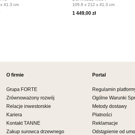
Salon mebl
 x 41.3 cm
109.8 x 212 x 41.3 cm
UL.PIONIE
1 449,00 zł
66-600 K
Nr tel.
5081
Adres e-ma
Godziny ot
Pn-Pt: 09:0
SALON M
Salon mebl
O firmie
Portal
UL.KILIŃS
78-600 WA
Nr tel.
67-3
Grupa FORTE
Regulamin platform
Adres e-ma
Zrównoważony rozwój
Ogólne Warunki Sp
Godziny ot
Relacje inwestorskie
Metody dostawy
Pn-Pt: 10:0
Kariera
Płatności
SALON M
Kontakt TANNE
Reklamacje
Salon mebl
Zakup surowca drzewnego
Odstąpienie od um