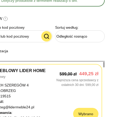
Dotyczy produktów z terminem realizacji 5 dni.
ów
i
b kod pocztowy
Sortuj według:
Odległość rosnąco
zacja
EBLOWY LIDER HOME
449,25 zł
599,00 zł
owy
Najniższa cena sprzedawcy z
CH SZEREGÓW 4
ostatnich 30 dni
599,00 zł
OŁOBRZEG
19515
il:
rzeg@lidermeble24.pl
warcia
Wybrano