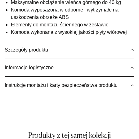
Maksymalne obciążenie wieńca górnego do 40 kg
UL.BASZTOWA 3
Komoda wyposażona w odporne i wytrzymałe na
76-100 SŁAWNO
Nr tel.
502668736
uszkodzenia obrzeże ABS
Adres e-mail:
pph.catrin@wp.pl
Elementy do montażu ściennego w zestawie
Godziny otwarcia
Komoda wykonana z wysokiej jakości płyty wiórowej
Pn-Pt: 09:00-17:00, Sb: 09:00-13:00
679,20 zł
849,00 zł
Szczegóły produktu
Najniższa cena sprzedawcy z ostatnich 30 dni
849,00 zł
Informacje logistyczne
Wybierz
Instrukcje montażu i karty bezpieczeństwa produktu
SALON MEBLOWY MEBLE EXPO
Salon meblowy
UL.PLAC DĄBROWSKIEGO 3
76-200 SŁUPSK
Nr tel.
606350240
Adres e-mail:
salon@mebleexpo.com.pl
Godziny otwarcia
Produkty z tej samej kolekcji
Pn-Pt: 10:00-18:00, Sb: 10:00-15:00