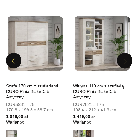
679,20 zł
849,00 zł
Najniższa cena sprzedawcy z ostatnich 30 dni
849,00 zł
Wybierz
SALON MEBLOWY MEBLOSTYL
Salon meblowy
Previous
Next
UL.PIONIERÓW 44
66-600 KROSNO ODRZAŃSKIE
Nr tel.
508100164
Szafa 170 cm z szufladami
Witryna 110 cm z szufladą
Adres e-mail:
meblostyl01@op.pl
DURO Pinia Biała/Dąb
DURO Pinia Biała/Dąb
Godziny otwarcia
Antyczny
Antyczny
Pn-Pt: 09:00-17:00, Sb: 09:00-14:00
DURS931-T75
DURV821L-T75
679,20 zł
170.8 x 199.3 x 58.7 cm
108.4 x 212 x 41.3 cm
849,00 zł
1 649,00 zł
1 449,00 zł
Najniższa cena sprzedawcy z ostatnich 30 dni
849,00 zł
Warianty:
Warianty:
Wybierz