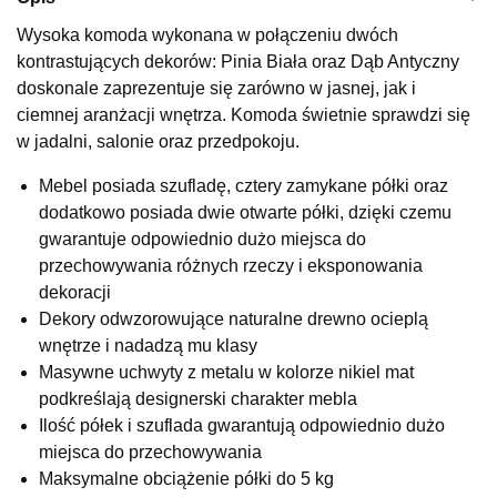
Wybierz
Wysoka komoda wykonana w połączeniu dwóch
kontrastujących dekorów: Pinia Biała oraz Dąb Antyczny
doskonale zaprezentuje się zarówno w jasnej, jak i
SALON MEBLOWY KUBUŚ
ciemnej aranżacji wnętrza. Komoda świetnie sprawdzi się
Salon meblowy
w jadalni, salonie oraz przedpokoju.
UL.RZEMIEŚLNICZA 6
Mebel posiada szufladę, cztery zamykane półki oraz
66-470 KOSTRZYN NAD ODRĄ
dodatkowo posiada dwie otwarte półki, dzięki czemu
Nr tel.
507103199
gwarantuje odpowiednio dużo miejsca do
Godziny otwarcia
Pn-Pt: 10:00-18:00, Sb: 10:00-14:00
przechowywania różnych rzeczy i eksponowania
dekoracji
679,20 zł
849,00 zł
Dekory odwzorowujące naturalne drewno ocieplą
Najniższa cena sprzedawcy z ostatnich 30 dni
849,00 zł
wnętrze i nadadzą mu klasy
Masywne uchwyty z metalu w kolorze nikiel mat
Wybierz
podkreślają designerski charakter mebla
Ilość półek i szuflada gwarantują odpowiednio dużo
SALON MEBLOWY M JAK MEBLE
miejsca do przechowywania
Salon meblowy
Maksymalne obciążenie półki do 5 kg