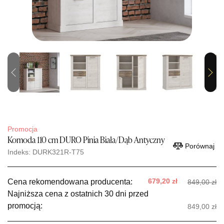
Previous
Next
Promocja
Komoda 110 cm DURO Pinia Biała/Dąb Antyczny
Porównaj
Indeks: DURK321R-T75
679,20 zł
Cena rekomendowana producenta:
849,00 zł
Najniższa cena z ostatnich 30 dni przed
promocją:
849,00 zł