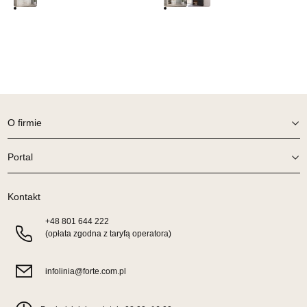
SALON MEBLOWY ORION
Salon meblowy
UL.KILIŃSZCZAKÓW 43
78-600 WAŁCZ
Nr tel.
67-3873822
Adres e-mail:
orion@wphw.pl
O firmie
Godziny otwarcia
Pn-Pt: 10:00-18:00, Sb: 10:00-14:00
Portal
679,20 zł
849,00 zł
Najniższa cena sprzedawcy z ostatnich 30 dni
679,20 zł
Kontakt
Wybierz
+48
801 644 222
(opłata zgodna z taryfą operatora)
SALON MEBLOWY TED
Salon meblowy
infolinia@forte.com.pl
UL.DWORCOWA 4