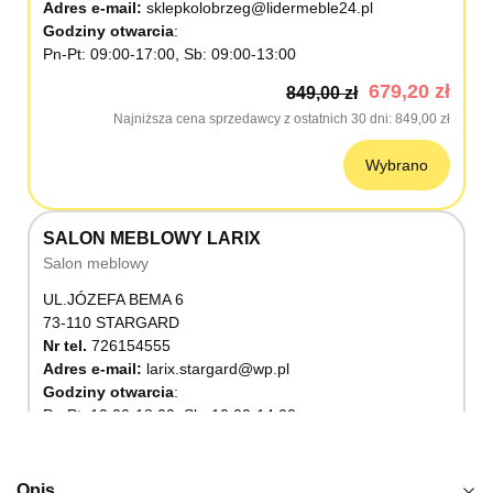
Adres e-mail:
sklepkolobrzeg@lidermeble24.pl
Godziny otwarcia
Pn-Pt: 09:00-17:00, Sb: 09:00-13:00
679,20 zł
849,00 zł
Najniższa cena sprzedawcy z ostatnich 30 dni
849,00 zł
Wybrano
SALON MEBLOWY LARIX
Salon meblowy
UL.JÓZEFA BEMA 6
73-110 STARGARD
Nr tel.
726154555
Adres e-mail:
larix.stargard@wp.pl
Godziny otwarcia
Pn-Pt: 10:00-18:00, Sb: 10:00-14:00
679,20 zł
849,00 zł
Najniższa cena sprzedawcy z ostatnich 30 dni
849,00 zł
Opis