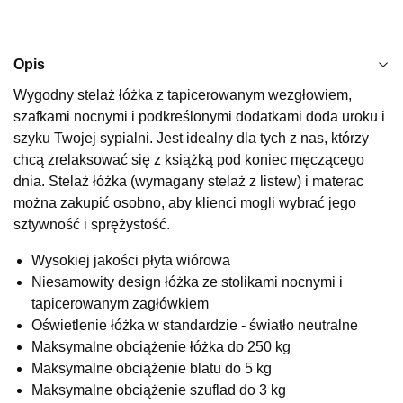
Pn-Pt: 10:00-18:00, Sb: 10:00-14:00
2 479,20 zł
3 099,00 zł
Najniższa cena sprzedawcy z ostatnich 30 dni
3 099,00 zł
Opis
Wybierz
Wygodny stelaż łóżka z tapicerowanym wezgłowiem,
szafkami nocnymi i podkreślonymi dodatkami doda uroku i
szyku Twojej sypialni. Jest idealny dla tych z nas, którzy
SALON MEBLOWY KUBUŚ
chcą zrelaksować się z książką pod koniec męczącego
Salon meblowy
dnia. Stelaż łóżka (wymagany stelaż z listew) i materac
można zakupić osobno, aby klienci mogli wybrać jego
UL.RZEMIEŚLNICZA 6
66-470 KOSTRZYN NAD ODRĄ
sztywność i sprężystość.
Nr tel.
507103199
Wysokiej jakości płyta wiórowa
Godziny otwarcia
Pn-Pt: 10:00-18:00, Sb: 10:00-14:00
Niesamowity design łóżka ze stolikami nocnymi i
tapicerowanym zagłówkiem
2 479,20 zł
3 099,00 zł
Oświetlenie łóżka w standardzie - światło neutralne
Najniższa cena sprzedawcy z ostatnich 30 dni
3 099,00 zł
Maksymalne obciążenie łóżka do 250 kg
Maksymalne obciążenie blatu do 5 kg
Wybierz
Maksymalne obciążenie szuflad do 3 kg