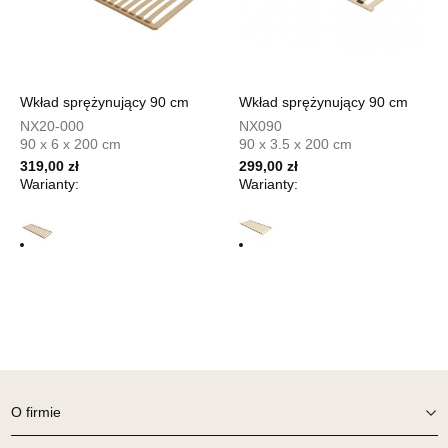
Salon meblowy
UL.DWORCOWA 4
83-340 SIERAKOWICE
Nr tel.
603580345
Wkład sprężynujący 90 cm
Wkład sprężynujący 90 cm
Adres e-mail:
meb_ted@o2.pl
NX20-000
NX090
Godziny otwarcia
90 x 6 x 200 cm
90 x 3.5 x 200 cm
Pn-Pt: 08:00-18:00, Sb: 08:00-14:00
319,00 zł
299,00 zł
Warianty:
Warianty:
2 479,20 zł
3 099,00 zł
Najniższa cena sprzedawcy z ostatnich 30 dni
2 479,20 zł
Wybierz
SALON MEBLOWY PRYM
Salon meblowy
UL.SIKORSKIEGO 59
64-980 TRZCIANKA
O firmie
Nr tel.
67-2162430
Adres e-mail:
prym@wphw.pl