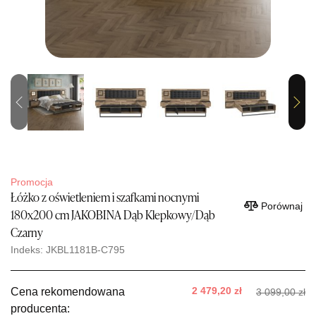
Previous
Next
Promocja
Łóżko z oświetleniem i szafkami nocnymi
Porównaj
180x200 cm JAKOBINA Dąb Klepkowy/Dąb
Czarny
Indeks: JKBL1181B-C795
2 479,20 zł
Cena rekomendowana
3 099,00 zł
producenta: