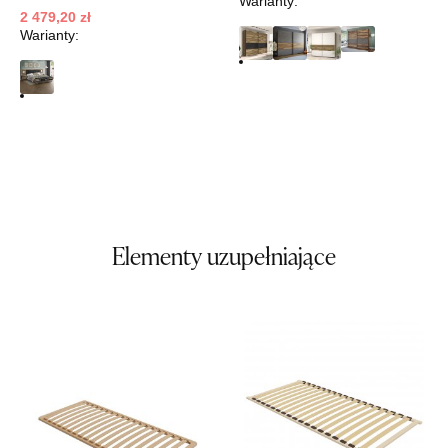
Warianty:
Najniższa cena sprzedawcy z ostatnich 30 dni
3 099,00 zł
2 479,20 zł
Warianty:
Wybierz
SALON MEBLOWY ORION
Salon meblowy
UL.KILIŃSZCZAKÓW 43
78-600 WAŁCZ
Nr tel.
67-3873822
Adres e-mail:
orion@wphw.pl
Elementy uzupełniające
Godziny otwarcia
Pn-Pt: 10:00-18:00, Sb: 10:00-14:00
2 479,20 zł
3 099,00 zł
Najniższa cena sprzedawcy z ostatnich 30 dni
2 479,20 zł
Wybierz
SALON MEBLOWY TED