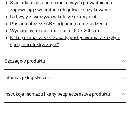
Szuflady osadzone na metalowych prowadnicach
SALON MEBLOWY M JAK MEBLE
zapewniają swobodne i długotrwałe użytkowanie
Salon meblowy
Uchwyty z tworzywa w kolorze czarny mat
Posiada obrzeże ABS odporne na uszkodzenia
UL.BASZTOWA 3
Wymagany rozmiar materaca 180 x 200 cm
76-100 SŁAWNO
Nr tel.
502668736
Kliknij i zobacz >>> "Zasady postępowania z zużytym
Adres e-mail:
pph.catrin@wp.pl
sprzętem elektrycznym"
Godziny otwarcia
Pn-Pt: 09:00-17:00, Sb: 09:00-13:00
Szczegóły produktu
2 479,20 zł
3 099,00 zł
Najniższa cena sprzedawcy z ostatnich 30 dni
3 099,00 zł
Informacje logistyczne
Wybierz
Instrukcje montażu i karty bezpieczeństwa produktu
SALON MEBLOWY MEBLE EXPO
Salon meblowy
UL.PLAC DĄBROWSKIEGO 3
76-200 SŁUPSK