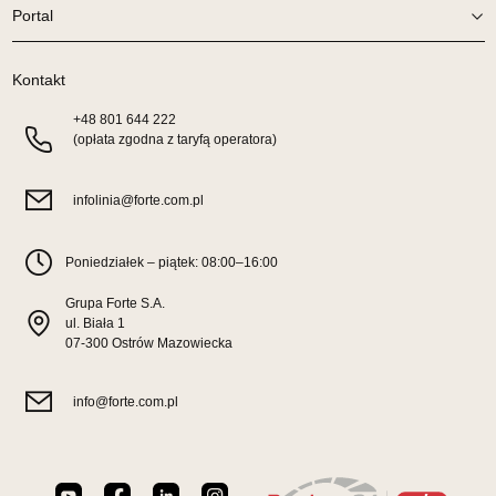
Portal
Godziny otwarcia
Pn-Pt: 10:00-18:00, Sb: 10:00-14:00
2 479,20 zł
Kontakt
3 099,00 zł
Najniższa cena sprzedawcy z ostatnich 30 dni
2 479,20 zł
+48
801 644 222
(opłata zgodna z taryfą operatora)
Wybierz
infolinia@forte.com.pl
SALON MEBLOWY HERMES
Salon meblowy
Poniedziałek – piątek: 08:00–16:00
UL.DRYGASA 4-6
Grupa Forte S.A.
64-920 PIŁA
ul. Biała 1
Nr tel.
67-3517335
07-300 Ostrów Mazowiecka
Adres e-mail:
hermes@wphw.pl
Godziny otwarcia
info@forte.com.pl
Pn-Pt: 10:00-18:00, Sb: 10:00-14:00
2 479,20 zł
3 099,00 zł
Najniższa cena sprzedawcy z ostatnich 30 dni
2 479,20 zł