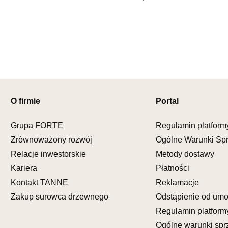
Nr tel.
5081
Adres e-ma
Godziny ot
Pn-Pt: 09:0
SALON M
Salon mebl
UL.KILIŃS
O firmie
Portal
78-600 WA
Nr tel.
67-3
Adres e-ma
Grupa FORTE
Regulamin platform
Godziny ot
Zrównoważony rozwój
Ogólne Warunki Sp
Pn-Pt: 10:0
Relacje inwestorskie
Metody dostawy
Kariera
Płatności
SALON M
Salon mebl
Kontakt TANNE
Reklamacje
Zakup surowca drzewnego
Odstąpienie od um
UL.DWORC
83-340 SI
Regulamin platform
Nr tel.
6035
Ogólne warunki spr