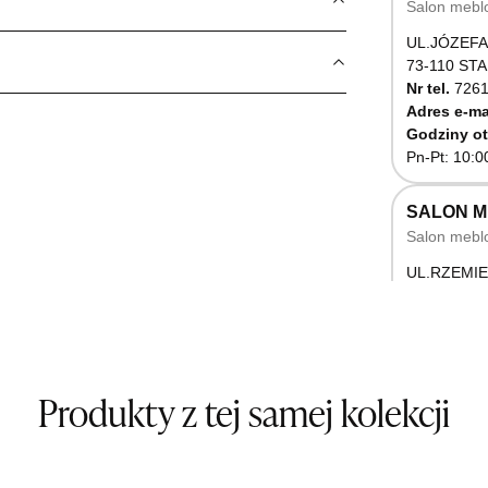
Salon mebl
UL.JÓZEFA
73-110 ST
Nr tel.
7261
Adres e-ma
Godziny ot
Pn-Pt: 10:0
SALON 
Salon mebl
UL.RZEMIE
66-470 K
Nr tel.
5071
Godziny ot
Pn-Pt: 10:0
Produkty z tej samej kolekcji
SALON M
Salon mebl
UL.BASZT