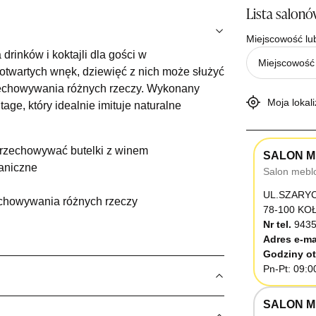
Lista salon
Miejscowość lu
rinków i koktajli dla gości w
otwartych wnęk, dziewięć z nich może służyć
zechowywania różnych rzeczy. Wykonany
Moja lokali
ge, który idealnie imituje naturalne
przechowywać butelki z winem
SALON M
aniczne
Salon mebl
UL.SZARY
zechowywania różnych rzeczy
78-100 K
Nr tel.
9435
Adres e-ma
Godziny ot
Pn-Pt: 09:0
SALON M