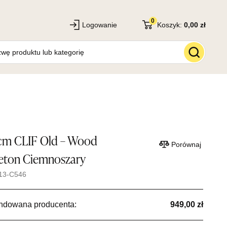
0
Logowanie
Koszyk:
0,00 zł
 cm CLIF Old – Wood
Porównaj
eton Ciemnoszary
13-C546
ndowana producenta:
949,00 zł