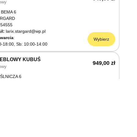
owy
 BEMA 6
ARGARD
54555
il:
larix.stargard@wp.pl
warcia
Wybierz
0-18:00, Sb: 10:00-14:00
MEBLOWY KUBUŚ
949,00 zł
owy
ŚLNICZA 6
OSTRZYN NAD ODRĄ
03199
warcia
Wybierz
0-18:00, Sb: 10:00-14:00
EBLOWY M JAK MEBLE
949,00 zł
owy
OWA 3