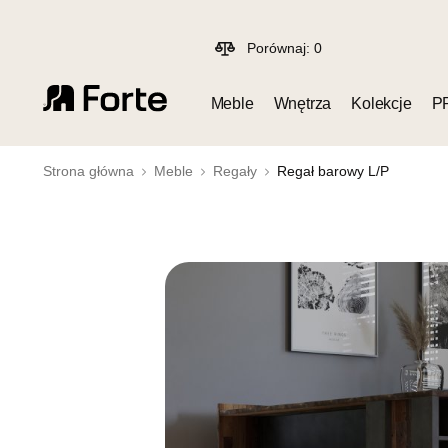
Porównaj:
0
Meble
Wnętrza
Kolekcje
P
Strona główna
Meble
Regały
Regał barowy L/P