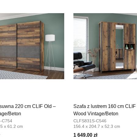
76-100 SŁ
Nr tel.
5026
Adres e-ma
Godziny ot
Pn-Pt: 09:0
SALON M
Salon mebl
UL.PLAC 
76-200 SŁ
Nr tel.
6063
Adres e-ma
Godziny ot
Pn-Pt: 10:0
esuwna 220 cm CLIF Old –
Szafa z lustrem 160 cm CLIF
SALON 
age/Beton
Wood Vintage/Beton
Salon mebl
-C754
CLFS831S-C546
.5 x 61.2 cm
156.4 x 204.7 x 52.3 cm
UL.PIONIE
66-600 K
1 649,00 zł