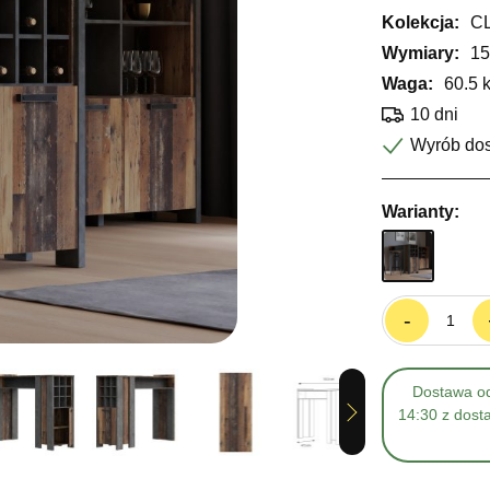
Kolekcja:
CL
Wymiary:
15
Waga:
60.5 
10 dni
Wyrób do
Warianty:
-
Dostawa od
Next
14:30 z dost