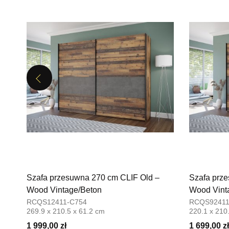
Previous
Szafa przesuwna 270 cm CLIF Old –
Szafa prz
Wood Vintage/Beton
Wood Vint
RCQS12411-C754
RCQS92411
269.9 x 210.5 x 61.2 cm
220.1 x 210
1 999,00 zł
1 699,00 zł