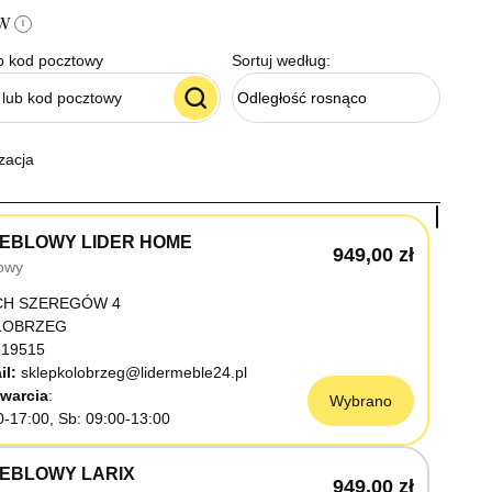
ów
i
b kod pocztowy
Sortuj według:
Odległość rosnąco
zacja
EBLOWY LIDER HOME
949,00 zł
owy
CH SZEREGÓW 4
OŁOBRZEG
19515
il:
sklepkolobrzeg@lidermeble24.pl
warcia
Wybrano
0-17:00, Sb: 09:00-13:00
EBLOWY LARIX
949,00 zł