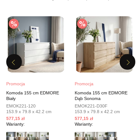
577,15 zł
679,00 zł
Najniższa cena sprzedawcy z ostatnich 30 dni
679,00 zł
Wybierz
SALON MEBLOWY MEBLOSTYL
Salon meblowy
Previous
Next
UL.PIONIERÓW 44
66-600 KROSNO ODRZAŃSKIE
Nr tel.
508100164
Promocja
Promocja
Adres e-mail:
meblostyl01@op.pl
Komoda 155 cm EDMORE
Komoda 155 cm EDMORE
Godziny otwarcia
Biały
Dąb Sonoma
Pn-Pt: 09:00-17:00, Sb: 09:00-14:00
EMOK221-120
EMOK221-D30F
577,15 zł
153.9 x 79.8 x 42.2 cm
153.9 x 79.8 x 42.2 cm
679,00 zł
577,15 zł
577,15 zł
Najniższa cena sprzedawcy z ostatnich 30 dni
679,00 zł
Warianty:
Warianty:
Wybierz