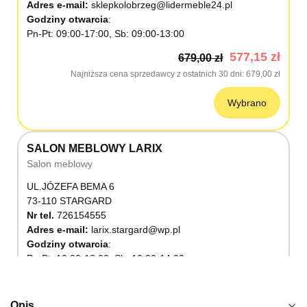
Adres e-mail:
sklepkolobrzeg@lidermeble24.pl
Godziny otwarcia
Pn-Pt: 09:00-17:00, Sb: 09:00-13:00
577,15 zł
679,00 zł
Najniższa cena sprzedawcy z ostatnich 30 dni
679,00 zł
Wybrano
SALON MEBLOWY LARIX
Salon meblowy
UL.JÓZEFA BEMA 6
73-110 STARGARD
Nr tel.
726154555
Adres e-mail:
larix.stargard@wp.pl
Godziny otwarcia
Pn-Pt: 10:00-18:00, Sb: 10:00-14:00
577,15 zł
679,00 zł
Najniższa cena sprzedawcy z ostatnich 30 dni
679,00 zł
Opis