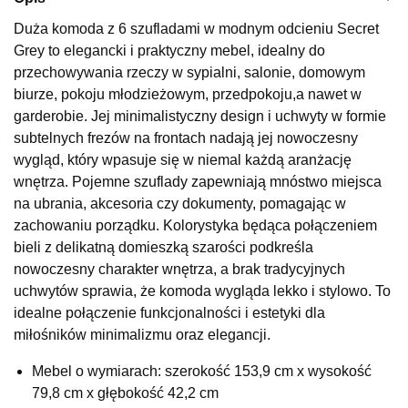
Wybierz
Duża komoda z 6 szufladami w modnym odcieniu Secret
Grey to elegancki i praktyczny mebel, idealny do
przechowywania rzeczy w sypialni, salonie, domowym
SALON MEBLOWY KUBUŚ
biurze, pokoju młodzieżowym, przedpokoju,a nawet w
Salon meblowy
garderobie. Jej minimalistyczny design i uchwyty w formie
subtelnych frezów na frontach nadają jej nowoczesny
UL.RZEMIEŚLNICZA 6
66-470 KOSTRZYN NAD ODRĄ
wygląd, który wpasuje się w niemal każdą aranżację
Nr tel.
507103199
wnętrza. Pojemne szuflady zapewniają mnóstwo miejsca
Godziny otwarcia
na ubrania, akcesoria czy dokumenty, pomagając w
Pn-Pt: 10:00-18:00, Sb: 10:00-14:00
zachowaniu porządku. Kolorystyka będąca połączeniem
577,15 zł
bieli z delikatną domieszką szarości podkreśla
679,00 zł
nowoczesny charakter wnętrza, a brak tradycyjnych
Najniższa cena sprzedawcy z ostatnich 30 dni
679,00 zł
uchwytów sprawia, że komoda wygląda lekko i stylowo. To
Wybierz
idealne połączenie funkcjonalności i estetyki dla
miłośników minimalizmu oraz elegancji.
SALON MEBLOWY M JAK MEBLE
Mebel o wymiarach: szerokość 153,9 cm x wysokość
Salon meblowy
79,8 cm x głębokość 42,2 cm