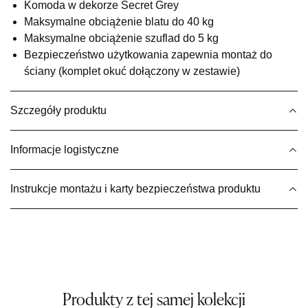
Komoda w dekorze Secret Grey
UL.BASZTOWA 3
Maksymalne obciążenie blatu do 40 kg
76-100 SŁAWNO
Nr tel.
502668736
Maksymalne obciążenie szuflad do 5 kg
Adres e-mail:
pph.catrin@wp.pl
Bezpieczeństwo użytkowania zapewnia montaż do
Godziny otwarcia
ściany (komplet okuć dołączony w zestawie)
Pn-Pt: 09:00-17:00, Sb: 09:00-13:00
577,15 zł
679,00 zł
Szczegóły produktu
Najniższa cena sprzedawcy z ostatnich 30 dni
679,00 zł
Informacje logistyczne
Wybierz
Instrukcje montażu i karty bezpieczeństwa produktu
SALON MEBLOWY MEBLE EXPO
Salon meblowy
UL.PLAC DĄBROWSKIEGO 3
76-200 SŁUPSK
Nr tel.
606350240
Adres e-mail:
salon@mebleexpo.com.pl
Godziny otwarcia
Produkty z tej samej kolekcji
Pn-Pt: 10:00-18:00, Sb: 10:00-15:00