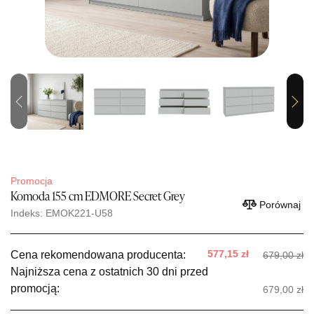
Previous
Next
Promocja
Komoda 155 cm EDMORE Secret Grey
Porównaj
Indeks: EMOK221-U58
577,15 zł
Cena rekomendowana producenta:
679,00 zł
Najniższa cena z ostatnich 30 dni przed
promocją:
679,00 zł