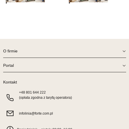
SALON MEBLOWY ORION
Salon meblowy
UL.KILIŃSZCZAKÓW 43
78-600 WAŁCZ
Nr tel.
67-3873822
Adres e-mail:
orion@wphw.pl
O firmie
Godziny otwarcia
Pn-Pt: 10:00-18:00, Sb: 10:00-14:00
Portal
577,15 zł
679,00 zł
Najniższa cena sprzedawcy z ostatnich 30 dni
577,15 zł
Kontakt
Wybierz
+48
801 644 222
(opłata zgodna z taryfą operatora)
SALON MEBLOWY TED
Salon meblowy
infolinia@forte.com.pl
UL.DWORCOWA 4