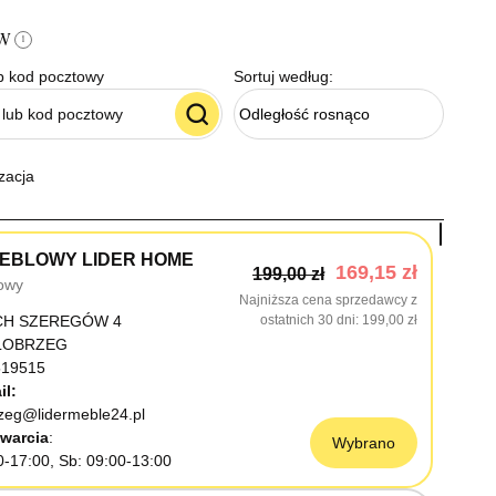
ów
i
b kod pocztowy
Sortuj według:
Odległość rosnąco
zacja
EBLOWY LIDER HOME
169,15 zł
199,00 zł
owy
Najniższa cena sprzedawcy z
CH SZEREGÓW 4
ostatnich 30 dni
199,00 zł
OŁOBRZEG
19515
il:
rzeg@lidermeble24.pl
warcia
Wybrano
0-17:00, Sb: 09:00-13:00