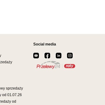
RÓW 44
ostatnich 30 dni
199,00 zł
ROSNO ODRZAŃSKIE
00164
il:
meblostyl01@op.pl
warcia
Wybierz
0-17:00, Sb: 09:00-14:00
EBLOWY ORION
169,15 zł
199,00 zł
owy
Social media
Najniższa cena sprzedawcy z
ZCZAKÓW 43
ostatnich 30 dni
169,15 zł
ŁCZ
y
873822
rzedaży
il:
orion@wphw.pl
warcia
Wybierz
0-18:00, Sb: 10:00-14:00
EBLOWY TED
owy sprzedaży
169,15 zł
199,00 zł
owy
y od 01.07.26
Najniższa cena sprzedawcy z
OWA 4
ostatnich 30 dni
169,15 zł
zedaży od
ERAKOWICE