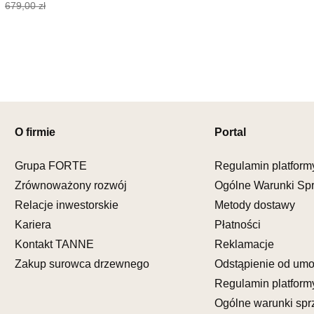
UL.PIONIE
679,00 zł
66-600 K
Nr tel.
5081
Adres e-ma
Godziny ot
Pn-Pt: 09:0
SALON M
Salon mebl
O firmie
Portal
UL.KILIŃS
78-600 WA
Grupa FORTE
Regulamin platform
Nr tel.
67-3
Zrównoważony rozwój
Ogólne Warunki Sp
Adres e-ma
Relacje inwestorskie
Metody dostawy
Godziny ot
Pn-Pt: 10:0
Kariera
Płatności
Kontakt TANNE
Reklamacje
SALON M
Zakup surowca drzewnego
Odstąpienie od um
Salon mebl
Regulamin platform
UL.DWORC
Ogólne warunki spr
83-340 SI