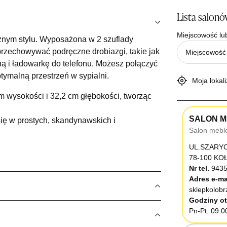
Lista salon
Miejscowość lu
nym stylu. Wyposażona w 2 szuflady
przechowywać podręczne drobiazgi, takie jak
ną i ładowarkę do telefonu. Możesz połączyć
tymalną przestrzeń w sypialni.
Moja lokali
m wysokości i 32,2 cm głębokości, tworząc
SALON M
ę w prostych, skandynawskich i
Salon mebl
UL.SZARY
78-100 K
Nr tel.
9435
Adres e-ma
sklepkolob
Godziny ot
Pn-Pt: 09:0