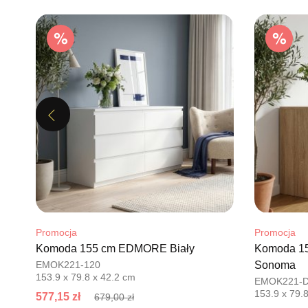
Previous
Promocja
Promocja
Komoda 155 cm EDMORE Biały
Komoda 1
EMOK221-120
Sonoma
153.9 x 79.8 x 42.2 cm
EMOK221-
153.9 x 79.
577,15 zł
679,00 zł