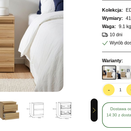
Kolekcja:
E
Wymiary:
41
Waga:
9.1 k
10 dni
Wyrób do
Warianty:
-
Dostawa od
Next
14:30 z dost