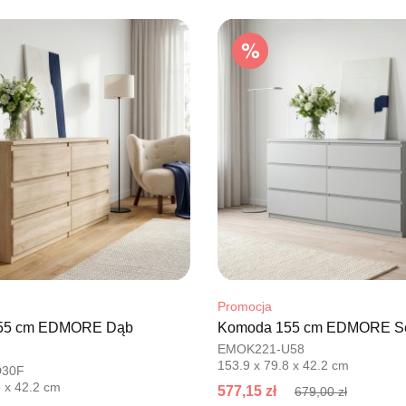
UL.BASZT
76-100 SŁ
Nr tel.
5026
Adres e-ma
Godziny ot
Pn-Pt: 09:0
SALON M
Salon mebl
UL.PLAC 
76-200 SŁ
Nr tel.
6063
Adres e-ma
Godziny ot
Promocja
Pn-Pt: 10:0
55 cm EDMORE Dąb
Komoda 155 cm EDMORE Se
EMOK221-U58
SALON 
153.9 x 79.8 x 42.2 cm
D30F
Salon mebl
8 x 42.2 cm
577,15 zł
679,00 zł