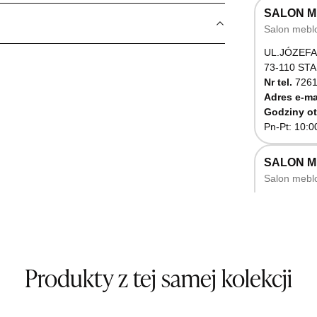
SALON M
Salon mebl
UL.JÓZEFA
73-110 ST
Nr tel.
7261
Adres e-ma
Godziny ot
Pn-Pt: 10:0
SALON 
Salon mebl
UL.RZEMIE
66-470 K
Nr tel.
5071
Godziny ot
Pn-Pt: 10:0
Produkty z tej samej kolekcji
SALON M
Salon mebl