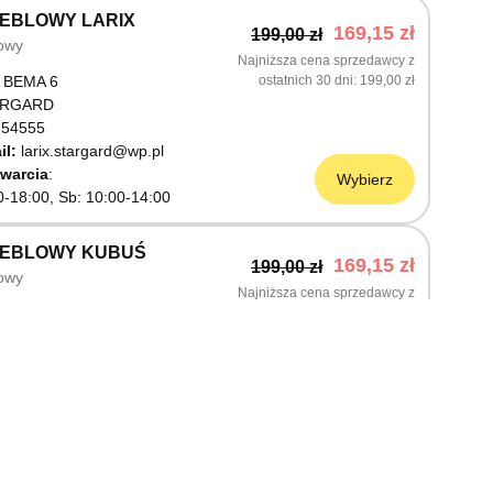
EBLOWY LARIX
169,15 zł
199,00 zł
owy
Najniższa cena sprzedawcy z
 BEMA 6
ostatnich 30 dni
199,00 zł
ARGARD
54555
il:
larix.stargard@wp.pl
warcia
Wybierz
0-18:00, Sb: 10:00-14:00
MEBLOWY KUBUŚ
169,15 zł
199,00 zł
owy
Najniższa cena sprzedawcy z
ŚLNICZA 6
ostatnich 30 dni
199,00 zł
OSTRZYN NAD ODRĄ
03199
warcia
Wybierz
0-18:00, Sb: 10:00-14:00
EBLOWY M JAK MEBLE
169,15 zł
199,00 zł
owy