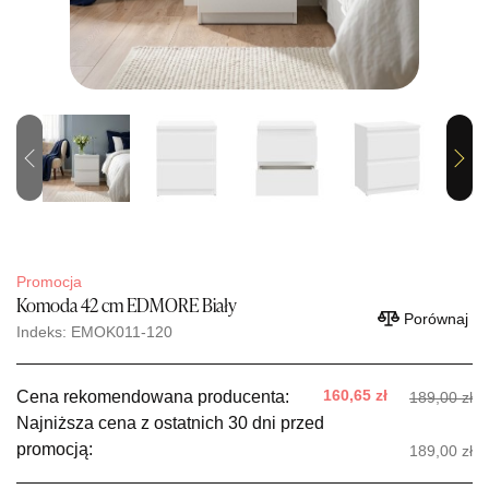
Previous
Next
Promocja
Komoda 42 cm EDMORE Biały
Porównaj
Indeks: EMOK011-120
160,65 zł
Cena rekomendowana producenta:
189,00 zł
Najniższa cena z ostatnich 30 dni przed
promocją:
189,00 zł