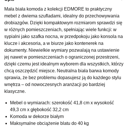
Wybierz
Mała biała komoda z kolekcji EDMORE to praktyczny
mebel z dwiema szufladami, idealny do przechowywania
drobiazgów. Dzięki kompaktowym rozmiarom sprawdzi się
SALON MEBLOWY KUBUŚ
w różnych pomieszczeniach, spełniając wiele funkcji: w
Salon meblowy
sypialni jako szafka nocna, w przedpokoju jako konsola na
klucze i akcesoria, a w biurze jako kontenerek na
UL.RZEMIEŚLNICZA 6
66-470 KOSTRZYN NAD ODRĄ
dokumenty. Niewielkie wymiary pozwalają na ustawienie
Nr tel.
507103199
jej nawet w pomieszczeniach o ograniczonej przestrzeni,
Godziny otwarcia
dzięki czemu jest idealnym wyborem dla wszystkich, którzy
Pn-Pt: 10:00-18:00, Sb: 10:00-14:00
chcą oszczędzić miejsce. Neutralna biała barwa komody
160,65 zł
sprawia, że bez problemu dopasujesz ją do każdego stylu
189,00 zł
wnętrza – od nowoczesnych aranżacji po bardziej
Najniższa cena sprzedawcy z ostatnich 30 dni
189,00 zł
klasyczne.
Wybierz
Mebel o wymiarach: szerokość 41,8 cm x wysokość
49,3 cm x głębokość 32,2 cm
SALON MEBLOWY M JAK MEBLE
Komoda w dekorze białym
Salon meblowy
Maksymalne obciążenie blatu do 40 kg