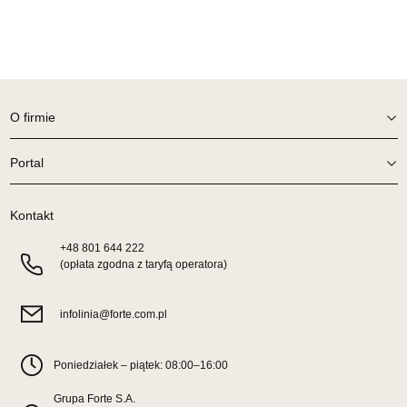
SALON MEBLOWY ORION
Salon meblowy
UL.KILIŃSZCZAKÓW 43
78-600 WAŁCZ
O firmie
Nr tel.
67-3873822
Adres e-mail:
orion@wphw.pl
Portal
Godziny otwarcia
Pn-Pt: 10:00-18:00, Sb: 10:00-14:00
160,65 zł
Kontakt
189,00 zł
Najniższa cena sprzedawcy z ostatnich 30 dni
160,65 zł
+48
801 644 222
(opłata zgodna z taryfą operatora)
Wybierz
infolinia@forte.com.pl
SALON MEBLOWY TED
Salon meblowy
Poniedziałek – piątek: 08:00–16:00
UL.DWORCOWA 4
Grupa Forte S.A.