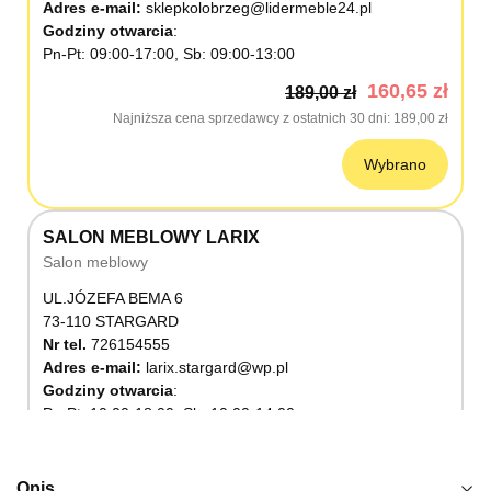
Adres e-mail:
sklepkolobrzeg@lidermeble24.pl
Godziny otwarcia
Pn-Pt: 09:00-17:00, Sb: 09:00-13:00
160,65 zł
189,00 zł
Najniższa cena sprzedawcy z ostatnich 30 dni
189,00 zł
Wybrano
SALON MEBLOWY LARIX
Salon meblowy
UL.JÓZEFA BEMA 6
73-110 STARGARD
Nr tel.
726154555
Adres e-mail:
larix.stargard@wp.pl
Godziny otwarcia
Pn-Pt: 10:00-18:00, Sb: 10:00-14:00
160,65 zł
189,00 zł
Najniższa cena sprzedawcy z ostatnich 30 dni
189,00 zł
Opis