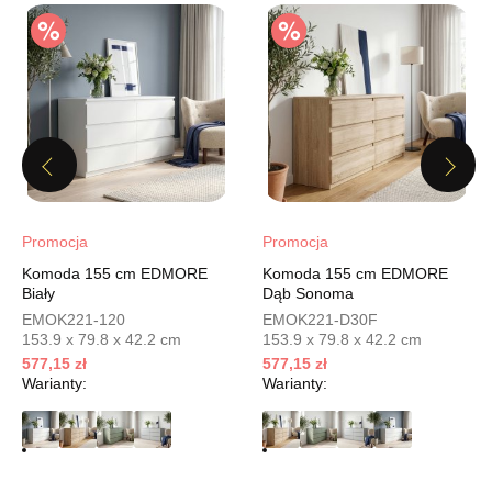
160,65 zł
189,00 zł
Najniższa cena sprzedawcy z ostatnich 30 dni
189,00 zł
Wybierz
Previous
Next
SALON MEBLOWY MEBLOSTYL
Salon meblowy
UL.PIONIERÓW 44
Promocja
Promocja
66-600 KROSNO ODRZAŃSKIE
Komoda 155 cm EDMORE
Komoda 155 cm EDMORE
Nr tel.
508100164
Biały
Dąb Sonoma
Adres e-mail:
meblostyl01@op.pl
EMOK221-120
EMOK221-D30F
Godziny otwarcia
153.9 x 79.8 x 42.2 cm
153.9 x 79.8 x 42.2 cm
Pn-Pt: 09:00-17:00, Sb: 09:00-14:00
577,15 zł
577,15 zł
Warianty:
Warianty:
160,65 zł
189,00 zł
Najniższa cena sprzedawcy z ostatnich 30 dni
189,00 zł
Wybierz