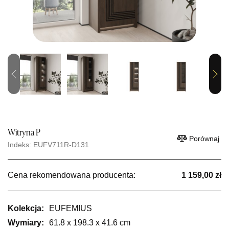
Previous
Next
Witryna P
Porównaj
Indeks: EUFV711R-D131
Cena rekomendowana producenta:
1 159,00 zł
Kolekcja:
EUFEMIUS
Wymiary:
61.8 x 198.3 x 41.6 cm