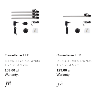
Wybierz
SALON MEBLOWY TED
Salon meblowy
UL.DWORCOWA 4
83-340 SIERAKOWICE
Nr tel.
603580345
Adres e-mail:
meb_ted@o2.pl
Godziny otwarcia
Oświetlenie LED
Oświetlenie LED
Pn-Pt: 08:00-18:00, Sb: 08:00-14:00
IZLED11L73P03-WN03
IZLED11L76P01-WN03
1 x 1 x 54.9 cm
1 x 1 x 54.5 cm
1 159,00 zł
159,00 zł
129,00 zł
Warianty:
Warianty:
Wybierz
SALON MEBLOWY PRYM
Salon meblowy
UL.SIKORSKIEGO 59