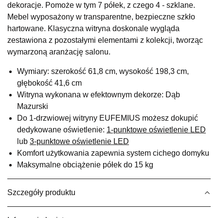
dekoracje. Pomoże w tym 7 półek, z czego 4 - szklane.
UL.RZEMIEŚLNICZA 6
Mebel wyposażony w transparentne, bezpieczne szkło
66-470 KOSTRZYN NAD ODRĄ
hartowane. Klasyczna witryna doskonale wygląda
Nr tel.
507103199
zestawiona z pozostałymi elementami z kolekcji, tworząc
Godziny otwarcia
wymarzoną aranżację salonu.
Pn-Pt: 10:00-18:00, Sb: 10:00-14:00
1 159,00 zł
Wymiary: szerokość 61,8 cm, wysokość 198,3 cm,
głębokość 41,6 cm
Wybierz
Witryna wykonana w efektownym dekorze: Dąb
Mazurski
Do 1-drzwiowej witryny EUFEMIUS możesz dokupić
SALON MEBLOWY M JAK MEBLE
dedykowane oświetlenie:
1-punktowe oświetlenie LED
Salon meblowy
lub
3-punktowe oświetlenie LED
UL.BASZTOWA 3
Komfort użytkowania zapewnia system cichego domyku
76-100 SŁAWNO
Maksymalne obciążenie półek do 15 kg
Nr tel.
502668736
Adres e-mail:
pph.catrin@wp.pl
Godziny otwarcia
Szczegóły produktu
Pn-Pt: 09:00-17:00, Sb: 09:00-13:00
1 159,00 zł