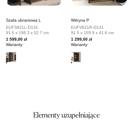
UL.PIONIERÓW 44
66-600 KROSNO ODRZAŃSKIE
Nr tel.
508100164
Adres e-mail:
meblostyl01@op.pl
Szafa ubraniowa L
Witryna P
Godziny otwarcia
EUFS821L-D131
EUFV621R-D131
Pn-Pt: 09:00-17:00, Sb: 09:00-14:00
91.5 x 198.3 x 52.7 cm
91.5 x 159.9 x 41.6 cm
1 599,00 zł
1 299,00 zł
1 159,00 zł
Warianty:
Warianty:
Wybierz
SALON MEBLOWY ORION
Salon meblowy
UL.KILIŃSZCZAKÓW 43
78-600 WAŁCZ
Nr tel.
67-3873822
Adres e-mail:
orion@wphw.pl
Godziny otwarcia
Elementy uzupełniające
Pn-Pt: 10:00-18:00, Sb: 10:00-14:00
1 159,00 zł