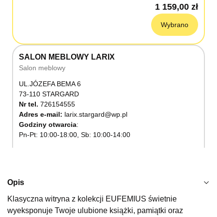
1 159,00 zł
Wybrano
SALON MEBLOWY LARIX
Salon meblowy
UL.JÓZEFA BEMA 6
73-110 STARGARD
Nr tel.
726154555
Adres e-mail:
larix.stargard@wp.pl
Godziny otwarcia
Pn-Pt: 10:00-18:00, Sb: 10:00-14:00
1 159,00 zł
Wybierz
Opis
Klasyczna witryna z kolekcji EUFEMIUS świetnie
SALON MEBLOWY KUBUŚ
wyeksponuje Twoje ulubione książki, pamiątki oraz
Salon meblowy