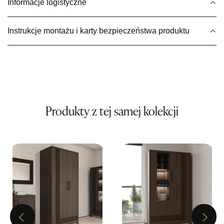
Informacje logistyczne
Wybierz
Instrukcje montażu i karty bezpieczeństwa produktu
SALON MEBLOWY MEBLE EXPO
Salon meblowy
UL.PLAC DĄBROWSKIEGO 3
76-200 SŁUPSK
Nr tel.
606350240
Adres e-mail:
salon@mebleexpo.com.pl
Produkty z tej samej kolekcji
Godziny otwarcia
Pn-Pt: 10:00-18:00, Sb: 10:00-15:00
1 159,00 zł
Wybierz
SALON MEBLOWY MEBLOSTYL
Salon meblowy
Previous
Next