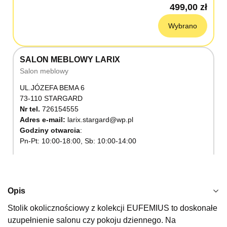
499,00 zł
Wybrano
SALON MEBLOWY LARIX
Salon meblowy
UL.JÓZEFA BEMA 6
73-110 STARGARD
Nr tel.
726154555
Adres e-mail:
larix.stargard@wp.pl
Godziny otwarcia
Pn-Pt: 10:00-18:00, Sb: 10:00-14:00
499,00 zł
Wybierz
Opis
Stolik okolicznościowy z kolekcji EUFEMIUS to doskonałe
SALON MEBLOWY KUBUŚ
uzupełnienie salonu czy pokoju dziennego. Na
Salon meblowy