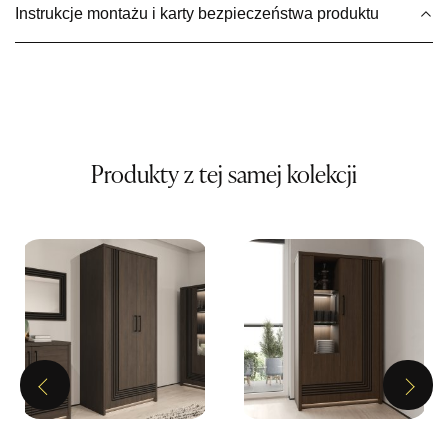
Instrukcje montażu i karty bezpieczeństwa produktu
Wybierz
SALON MEBLOWY MEBLE EXPO
Salon meblowy
UL.PLAC DĄBROWSKIEGO 3
76-200 SŁUPSK
Produkty z tej samej kolekcji
Nr tel.
606350240
Adres e-mail:
salon@mebleexpo.com.pl
Godziny otwarcia
Pn-Pt: 10:00-18:00, Sb: 10:00-15:00
499,00 zł
Wybierz
Previous
Next
SALON MEBLOWY MEBLOSTYL
Salon meblowy