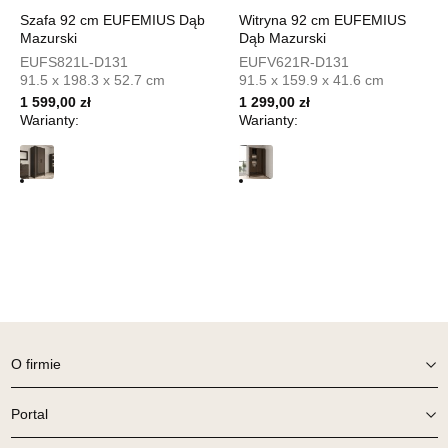
UL.PIONIERÓW 44
Szafa 92 cm EUFEMIUS Dąb
Witryna 92 cm EUFEMIUS
66-600 KROSNO ODRZAŃSKIE
Mazurski
Dąb Mazurski
Nr tel.
508100164
EUFS821L-D131
EUFV621R-D131
Adres e-mail:
meblostyl01@op.pl
91.5 x 198.3 x 52.7 cm
91.5 x 159.9 x 41.6 cm
Godziny otwarcia
1 599,00 zł
1 299,00 zł
Pn-Pt: 09:00-17:00, Sb: 09:00-14:00
Warianty:
Warianty:
499,00 zł
Wybierz
SALON MEBLOWY ORION
Salon meblowy
UL.KILIŃSZCZAKÓW 43
78-600 WAŁCZ
Nr tel.
67-3873822
Adres e-mail:
orion@wphw.pl
O firmie
Godziny otwarcia
Pn-Pt: 10:00-18:00, Sb: 10:00-14:00
Portal
499,00 zł