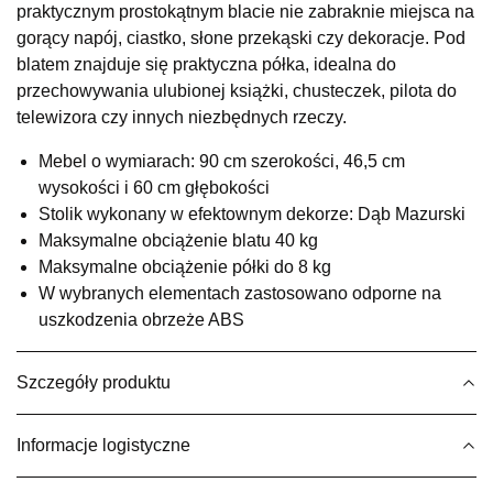
praktycznym prostokątnym blacie nie zabraknie miejsca na
UL.RZEMIEŚLNICZA 6
gorący napój, ciastko, słone przekąski czy dekoracje. Pod
66-470 KOSTRZYN NAD ODRĄ
blatem znajduje się praktyczna półka, idealna do
Nr tel.
507103199
przechowywania ulubionej książki, chusteczek, pilota do
Godziny otwarcia
telewizora czy innych niezbędnych rzeczy.
Pn-Pt: 10:00-18:00, Sb: 10:00-14:00
499,00 zł
Mebel o wymiarach: 90 cm szerokości, 46,5 cm
wysokości i 60 cm głębokości
Wybierz
Stolik wykonany w efektownym dekorze: Dąb Mazurski
Maksymalne obciążenie blatu 40 kg
Maksymalne obciążenie półki do 8 kg
SALON MEBLOWY M JAK MEBLE
W wybranych elementach zastosowano odporne na
Salon meblowy
uszkodzenia obrzeże ABS
UL.BASZTOWA 3
76-100 SŁAWNO
Nr tel.
502668736
Szczegóły produktu
Adres e-mail:
pph.catrin@wp.pl
Godziny otwarcia
Informacje logistyczne
Pn-Pt: 09:00-17:00, Sb: 09:00-13:00
499,00 zł