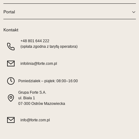
Wybierz
Portal
SALON MEBLOWY TED
Kontakt
Salon meblowy
+48
801 644 222
UL.DWORCOWA 4
(opłata zgodna z taryfą operatora)
83-340 SIERAKOWICE
Nr tel.
603580345
infolinia@forte.com.pl
Adres e-mail:
meb_ted@o2.pl
Godziny otwarcia
Pn-Pt: 08:00-18:00, Sb: 08:00-14:00
Poniedziałek – piątek: 08:00–16:00
1 549,00 zł
Grupa Forte S.A.
ul. Biała 1
Wybierz
07-300 Ostrów Mazowiecka
info@forte.com.pl
SALON MEBLOWY PRYM
Salon meblowy
UL.SIKORSKIEGO 59