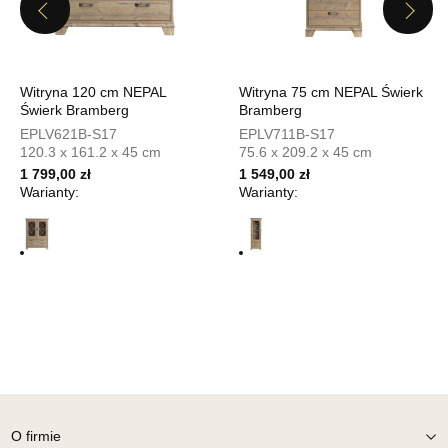
UL.PIONIERÓW 44
Previous
Next
66-600 KROSNO ODRZAŃSKIE
Nr tel.
508100164
Adres e-mail:
meblostyl01@op.pl
Godziny otwarcia
Witryna 120 cm NEPAL
Witryna 75 cm NEPAL Świerk
Pn-Pt: 09:00-17:00, Sb: 09:00-14:00
Świerk Bramberg
Bramberg
EPLV621B-S17
EPLV711B-S17
1 549,00 zł
120.3 x 161.2 x 45 cm
75.6 x 209.2 x 45 cm
1 799,00 zł
1 549,00 zł
Wybierz
Warianty:
Warianty:
SALON MEBLOWY ORION
Salon meblowy
UL.KILIŃSZCZAKÓW 43
78-600 WAŁCZ
Nr tel.
67-3873822
Adres e-mail:
orion@wphw.pl
Godziny otwarcia
Pn-Pt: 10:00-18:00, Sb: 10:00-14:00
1 549,00 zł
O firmie