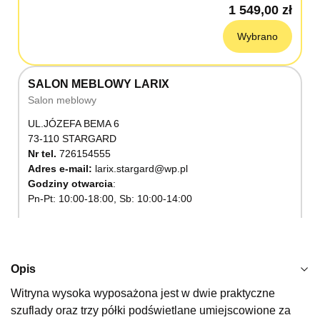
1 549,00 zł
Wybrano
SALON MEBLOWY LARIX
Salon meblowy
UL.JÓZEFA BEMA 6
73-110 STARGARD
Nr tel.
726154555
Adres e-mail:
larix.stargard@wp.pl
Godziny otwarcia
Pn-Pt: 10:00-18:00, Sb: 10:00-14:00
1 549,00 zł
Wybierz
Opis
Witryna wysoka wyposażona jest w dwie praktyczne
SALON MEBLOWY KUBUŚ
szuflady oraz trzy półki podświetlane umiejscowione za
Salon meblowy