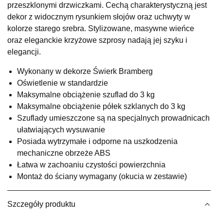
przeszklonymi drzwiczkami. Cechą charakterystyczną jest
UL.RZEMIEŚLNICZA 6
dekor z widocznym rysunkiem słojów oraz uchwyty w
66-470 KOSTRZYN NAD ODRĄ
kolorze starego srebra. Stylizowane, masywne wieńce
Nr tel.
507103199
oraz eleganckie krzyżowe szprosy nadają jej szyku i
Godziny otwarcia
elegancji.
Pn-Pt: 10:00-18:00, Sb: 10:00-14:00
1 549,00 zł
Wykonany w dekorze Świerk Bramberg
Oświetlenie w standardzie
Wybierz
Maksymalne obciążenie szuflad do 3 kg
Maksymalne obciążenie półek szklanych do 3 kg
Szuflady umieszczone są na specjalnych prowadnicach
SALON MEBLOWY M JAK MEBLE
ułatwiających wysuwanie
Salon meblowy
Posiada wytrzymałe i odporne na uszkodzenia
UL.BASZTOWA 3
mechaniczne obrzeże ABS
76-100 SŁAWNO
Łatwa w zachoaniu czystości powierzchnia
Nr tel.
502668736
Montaż do ściany wymagany (okucia w zestawie)
Adres e-mail:
pph.catrin@wp.pl
Godziny otwarcia
Pn-Pt: 09:00-17:00, Sb: 09:00-13:00
Szczegóły produktu
1 549,00 zł