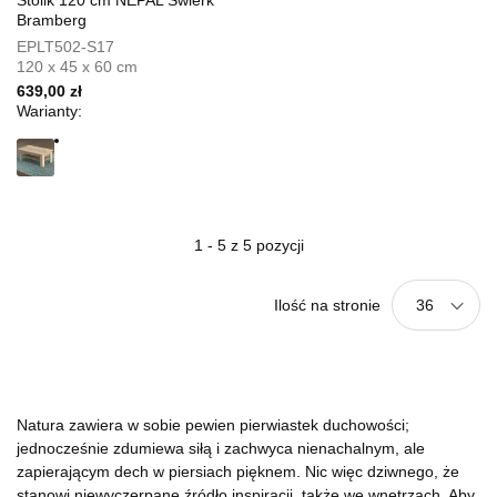
Stolik 120 cm NEPAL Świerk
Bramberg
EPLT502-S17
120 x 45 x 60 cm
639,00 zł
Warianty:
1 - 5 z 5 pozycji
Ilość na stronie
36
Natura zawiera w sobie pewien pierwiastek duchowości;
jednocześnie zdumiewa siłą i zachwyca nienachalnym, ale
zapierającym dech w piersiach pięknem. Nic więc dziwnego, że
stanowi niewyczerpane źródło inspiracji, także we wnętrzach. Aby