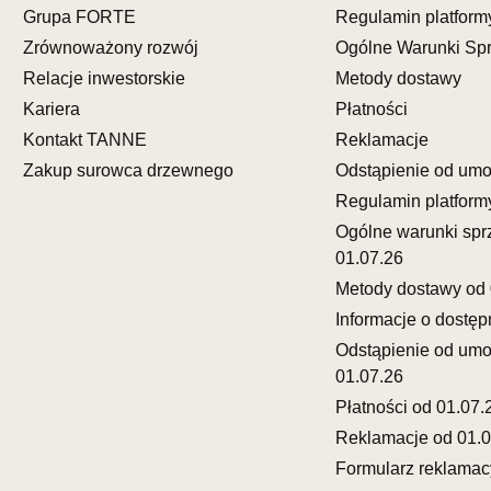
Grupa FORTE
Regulamin platform
Pn-Pt: 10:0
Zrównoważony rozwój
Ogólne Warunki Sp
SALON M
Relacje inwestorskie
Metody dostawy
Salon mebl
Kariera
Płatności
UL.FRANC
Kontakt TANNE
Reklamacje
65-943 ZI
Zakup surowca drzewnego
Odstąpienie od um
Nr tel.
6933
Regulamin platform
Adres e-ma
Godziny ot
Ogólne warunki spr
Pn-Pt: 10:0
01.07.26
Metody dostawy od 
SALON 
Informacje o dostęp
Salon mebl
Odstąpienie od um
UL.KRÓLE
01.07.26
77-300 C
Płatności od 01.07.
Nr tel.
59-8
Reklamacje od 01.0
Adres e-ma
Godziny ot
Formularz reklamac
Pn-Pt: 09:0