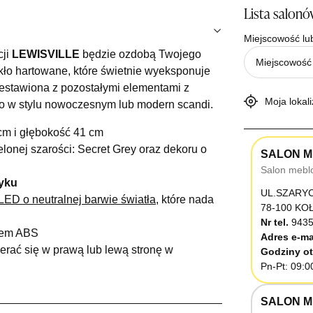
Lista salon
Miejscowość lu
cji
LEWISVILLE
będzie ozdobą Twojego
ło hartowane, które świetnie wyeksponuje
zestawiona z pozostałymi elementami z
Moja lokali
go w stylu nowoczesnym lub modern scandi.
cm i głębokość 41 cm
lonej szarości: Secret Grey oraz dekoru o
SALON M
Salon mebl
yku
UL.SZARY
ED o neutralnej barwie światła
, które nada
78-100 K
Nr tel.
9435
żem ABS
Adres e-ma
erać się w prawą lub lewą stronę w
Godziny ot
Pn-Pt: 09:0
SALON M