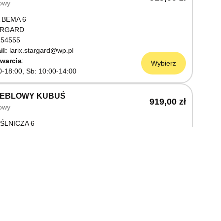
owy
 BEMA 6
ARGARD
54555
il:
larix.stargard@wp.pl
warcia
Wybierz
0-18:00, Sb: 10:00-14:00
MEBLOWY KUBUŚ
919,00 zł
owy
ŚLNICZA 6
OSTRZYN NAD ODRĄ
03199
warcia
Wybierz
0-18:00, Sb: 10:00-14:00
EBLOWY M JAK MEBLE
919,00 zł
owy
OWA 3