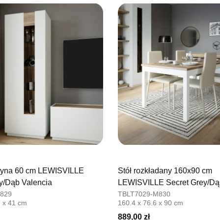
76-100 SŁ
Nr tel.
5026
Adres e-ma
Godziny ot
Pn-Pt: 09:0
SALON M
Salon mebl
UL.PLAC 
76-200 SŁ
Nr tel.
6063
Adres e-ma
Godziny ot
Pn-Pt: 10:0
ryna 60 cm LEWISVILLE
Stół rozkładany 160x90 cm
SALON 
y/Dąb Valencia
LEWISVILLE Secret Grey/Dą
Salon mebl
829
TBLT7029-M830
6 x 41 cm
160.4 x 76.6 x 90 cm
UL.PIONIE
66-600 K
889,00 zł