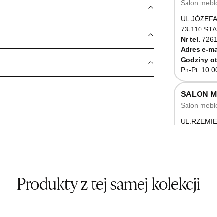
Salon mebl
UL.JÓZEFA
73-110 ST
Nr tel.
7261
Adres e-ma
Godziny ot
Pn-Pt: 10:0
SALON 
Salon mebl
UL.RZEMIE
66-470 K
Nr tel.
5071
Godziny ot
Pn-Pt: 10:0
Produkty z tej samej kolekcji
SALON M
Salon mebl
UL.BASZT