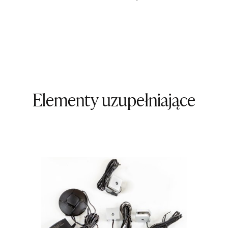
Nr tel.
5081
Adres e-ma
Godziny ot
Pn-Pt: 09:0
SALON M
Salon mebl
UL.KILIŃS
Elementy uzupełniające
78-600 WA
Nr tel.
67-3
Adres e-ma
Godziny ot
Pn-Pt: 10:0
SALON M
Salon mebl
UL.DWORC
83-340 SI
Nr tel.
6035