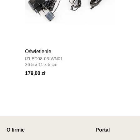
Adres e-ma
Godziny ot
Pn-Pt: 08:0
SALON 
Salon mebl
UL.SIKORS
Oświetlenie
64-980 TR
IZLED08-03-WN01
Nr tel.
67-2
26.5 x 11 x 5 cm
Adres e-ma
179,00 zł
Godziny ot
Pn-Pt: 10:0
SALON 
Salon mebl
UL.DRYGAS
64-920 PIŁ
Nr tel.
67-3
O firmie
Portal
Adres e-ma
Godziny ot