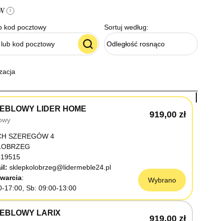
ów
i
b kod pocztowy
Sortuj według:
Odległość rosnąco
zacja
EBLOWY LIDER HOME
919,00 zł
owy
CH SZEREGÓW 4
OŁOBRZEG
19515
il:
sklepkolobrzeg@lidermeble24.pl
warcia
Wybrano
0-17:00, Sb: 09:00-13:00
EBLOWY LARIX
919,00 zł