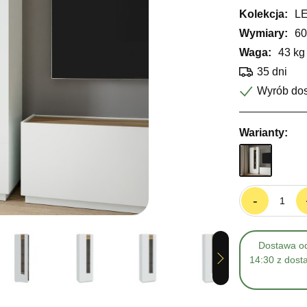
Kolekcja:
L
Wymiary:
60
Waga:
43 kg
35 dni
Wyrób do
Warianty:
-
Dostawa od
Next
14:30 z dost