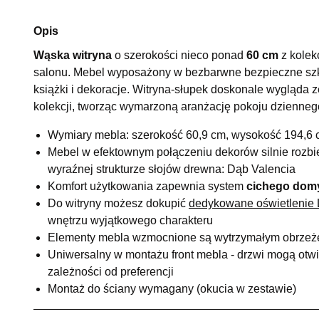
Opis
Wąska witryna
o szerokości nieco ponad
60 cm
z kolek
salonu. Mebel wyposażony w bezbarwne bezpieczne szk
książki i dekoracje. Witryna-słupek doskonale wygląda 
kolekcji, tworząc wymarzoną aranżację pokoju dzienne
Wymiary mebla: szerokość 60,9 cm, wysokość 194,6 
Mebel w efektownym połączeniu dekorów silnie rozbie
wyraźnej strukturze słojów drewna: Dąb Valencia
Komfort użytkowania zapewnia system
cichego dom
Do witryny możesz dokupić
dedykowane oświetlenie L
wnętrzu wyjątkowego charakteru
Elementy mebla wzmocnione są wytrzymałym obrze
Uniwersalny w montażu front mebla - drzwi mogą otwi
zależności od preferencji
Montaż do ściany wymagany (okucia w zestawie)