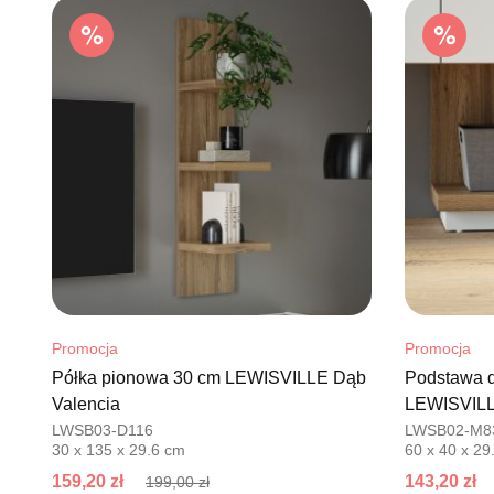
Promocja
Promocja
Półka pionowa 30 cm LEWISVILLE Dąb
Podstawa d
Valencia
LEWISVILLE
LWSB03-D116
LWSB02-M8
30 x 135 x 29.6 cm
60 x 40 x 29
159,20 zł
143,20 zł
199,00 zł