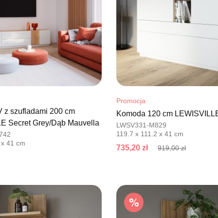
Promocja
 z szufladami 200 cm
Komoda 120 cm LEWISVILL
E Secret Grey/Dąb Mauvella
LWSV331-M829
119.7 x 111.2 x 41 cm
742
 x 41 cm
735,20 zł
919,00 zł