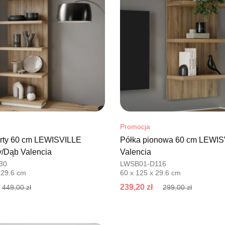
Promocja
rty 60 cm LEWISVILLE
Półka pionowa 60 cm LEWI
y/Dąb Valencia
Valencia
30
LWSB01-D116
 29.6 cm
60 x 125 x 29.6 cm
239,20 zł
449,00 zł
299,00 zł