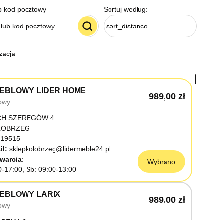
b kod pocztowy
Sortuj według:
sort_distance
zacja
EBLOWY LIDER HOME
989,00 zł
owy
CH SZEREGÓW 4
OŁOBRZEG
19515
il:
sklepkolobrzeg@lidermeble24.pl
warcia
Wybrano
0-17:00, Sb: 09:00-13:00
EBLOWY LARIX
989,00 zł
owy