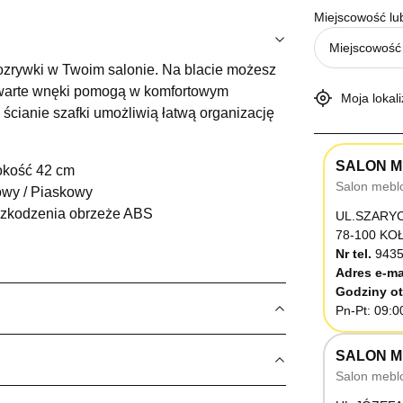
Miejscowość lu
ozrywki w Twoim salonie. Na blacie możesz
) otwarte wnęki pomogą w komfortowym
Moja lokali
ścianie szafki umożliwią łatwą organizację
SALON M
okość 42 cm
Salon mebl
wy / Piaskowy
szkodzenia obrzeże ABS
UL.SZARY
78-100 K
Nr tel.
9435
Adres e-ma
Godziny ot
Pn-Pt: 09:0
SALON M
Salon mebl