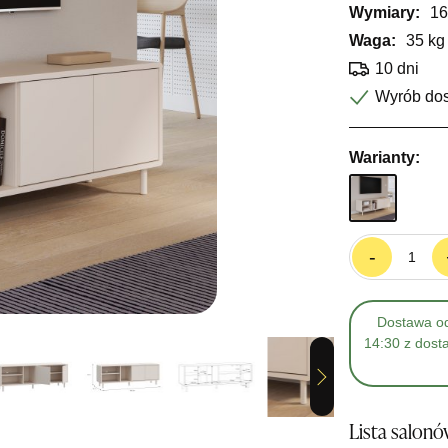
Wymiary:
16
Waga:
35 kg
10 dni
Wyrób do
Warianty:
-
Dostawa od
14:30 z dost
Next
Lista salon