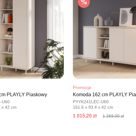
Adres e-ma
Godziny ot
Pn-Pt: 09:0
SALON M
Salon mebl
UL.PLAC 
76-200 SŁ
Nr tel.
6063
Adres e-ma
Godziny ot
Pn-Pt: 10:0
Promocja
 cm PLAYLY Piaskowy
Komoda 162 cm PLAYLY Pi
SALON 
-U60
PYYK241LEC-U60
Salon mebl
6 x 42 cm
161.6 x 93.4 x 42 cm
UL.PIONIE
1 015,20 zł
1 269,00 zł
66-600 K
Nr tel.
5081
Adres e-ma