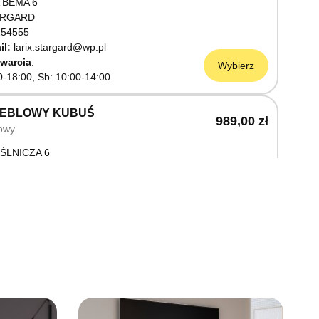
 BEMA 6
ARGARD
54555
il:
larix.stargard@wp.pl
warcia
Wybierz
0-18:00, Sb: 10:00-14:00
MEBLOWY KUBUŚ
989,00 zł
owy
ŚLNICZA 6
OSTRZYN NAD ODRĄ
03199
warcia
Wybierz
0-18:00, Sb: 10:00-14:00
EBLOWY M JAK MEBLE
989,00 zł
owy
OWA 3
AWNO
68736