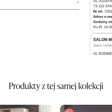
UL.JÓZEFA
73-110 ST
Nr tel.
7261
Adres e-ma
Godziny ot
Pn-Pt: 10:0
SALON 
Salon mebl
UL.RZEMIE
66-470 K
Nr tel.
5071
Godziny ot
Pn-Pt: 10:0
Produkty z tej samej kolekcji
SALON M
Salon mebl
UL.BASZT
76-100 SŁ
Nr tel.
5026