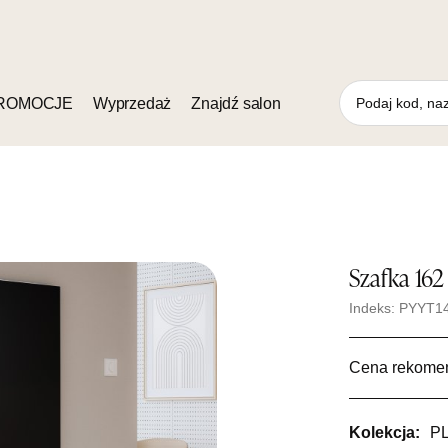
ROMOCJE
Wyprzedaż
Znajdź salon
Szafka 16
Indeks: PYYT
Cena rekome
Kolekcja:
P