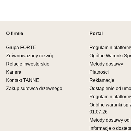
Godziny ot
Pn-Pt: 09:0
SALON M
Salon mebl
O firmie
Portal
UL.KILIŃS
Grupa FORTE
Regulamin platform
78-600 WA
Nr tel.
67-3
Zrównoważony rozwój
Ogólne Warunki Sp
Adres e-ma
Relacje inwestorskie
Metody dostawy
Godziny ot
Kariera
Płatności
Pn-Pt: 10:0
Kontakt TANNE
Reklamacje
SALON M
Zakup surowca drzewnego
Odstąpienie od um
Salon mebl
Regulamin platform
UL.DWORC
Ogólne warunki spr
83-340 SI
01.07.26
Nr tel.
6035
Metody dostawy od 
Adres e-ma
Godziny ot
Informacje o dostęp