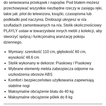
do serwowania przekąsek i napojów. Pod blatem możesz
UL.RZEMIEŚLNICZA 6
przechowywać wszystkie niezbędne rzeczy w zasięgu ręki,
66-470 KOSTRZYN NAD ODRĄ
takie jak: pilot do telewizora, książki, czasopisma lub
Nr tel.
507103199
podkładki pod naczynia. Drobiazgi ukryjesz w n/a
Godziny otwarcia
szufladach zamontowanych na n/a. Stolik okolicznościowy
Pn-Pt: 10:00-18:00, Sb: 10:00-14:00
PLAYLY ustaw w towarzystwie innych mebli z kolekcji, aby
899,00 zł
stworzyć spójną i funkcjonalną aranżację pokoju
dziennego.
Wybierz
Wymiary: szerokość 110 cm, głębokość 60 cm,
wysokość 48.6 cm
SALON MEBLOWY M JAK MEBLE
Stolik wykonany w dekorze: Piaskowy / Piaskowy
Salon meblowy
Wybrane elementy mebla zabezpiecza odporne na
UL.BASZTOWA 3
uszkodzenia obrzeże ABS
76-100 SŁAWNO
Komfort i bezpieczeństwo użytkowania zapewniają
Nr tel.
502668736
stabilne nogi
Adres e-mail:
pph.catrin@wp.pl
Godziny otwarcia
Maksymalne obciążenie blatu do 40 kg
Pn-Pt: 09:00-17:00, Sb: 09:00-13:00
Maksymalne obciążenie półek do 8 kg
899,00 zł