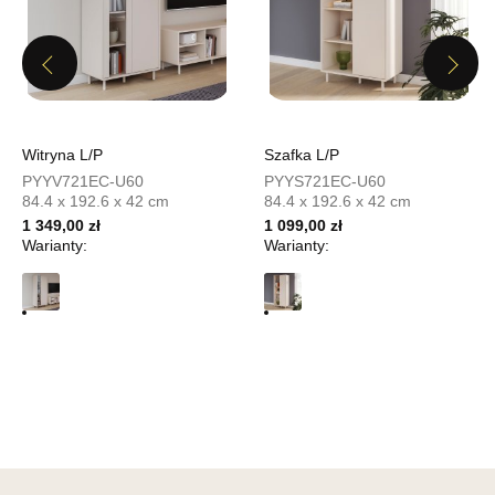
UL.PIONIERÓW 44
66-600 KROSNO ODRZAŃSKIE
Nr tel.
508100164
Previous
Next
Adres e-mail:
meblostyl01@op.pl
Godziny otwarcia
Pn-Pt: 09:00-17:00, Sb: 09:00-14:00
899,00 zł
Witryna L/P
Szafka L/P
PYYV721EC-U60
PYYS721EC-U60
Wybierz
84.4 x 192.6 x 42 cm
84.4 x 192.6 x 42 cm
1 349,00 zł
1 099,00 zł
Warianty:
Warianty:
SALON MEBLOWY ORION
Salon meblowy
UL.KILIŃSZCZAKÓW 43
78-600 WAŁCZ
Nr tel.
67-3873822
Adres e-mail:
orion@wphw.pl
Godziny otwarcia
Pn-Pt: 10:00-18:00, Sb: 10:00-14:00
899,00 zł