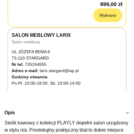
899,00 zł
Wybrano
SALON MEBLOWY LARIX
Salon meblowy
UL.JÓZEFA BEMA 6
73-110 STARGARD
Nr tel.
726154555
Adres e-mail:
larix.stargard@wp.pl
Godziny otwarcia
Pn-Pt: 10:00-18:00, Sb: 10:00-14:00
899,00 zł
Wybierz
Opis
Stolik kawowy z kolekcji PLAYLY dopełni salon urządzony
SALON MEBLOWY KUBUŚ
w stylu n/a. Prostokątny praktyczny blat to dobre miejsce
Salon meblowy