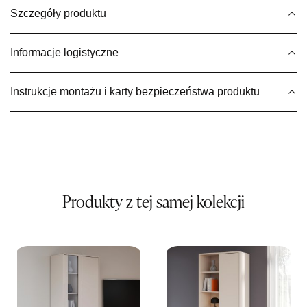
Szczegóły produktu
Wybierz
Informacje logistyczne
SALON MEBLOWY MEBLE EXPO
Salon meblowy
Instrukcje montażu i karty bezpieczeństwa produktu
UL.PLAC DĄBROWSKIEGO 3
76-200 SŁUPSK
Nr tel.
606350240
Adres e-mail:
salon@mebleexpo.com.pl
Godziny otwarcia
Pn-Pt: 10:00-18:00, Sb: 10:00-15:00
899,00 zł
Produkty z tej samej kolekcji
Wybierz
SALON MEBLOWY MEBLOSTYL
Salon meblowy