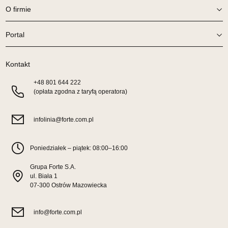
O firmie
Wybierz
Portal
SALON MEBLOWY TED
Salon meblowy
Kontakt
UL.DWORCOWA 4
+48
801 644 222
83-340 SIERAKOWICE
(opłata zgodna z taryfą operatora)
Nr tel.
603580345
Adres e-mail:
meb_ted@o2.pl
Godziny otwarcia
infolinia@forte.com.pl
Pn-Pt: 08:00-18:00, Sb: 08:00-14:00
899,00 zł
Poniedziałek – piątek: 08:00–16:00
Wybierz
Grupa Forte S.A.
ul. Biała 1
07-300 Ostrów Mazowiecka
SALON MEBLOWY PRYM
Salon meblowy
info@forte.com.pl
UL.SIKORSKIEGO 59