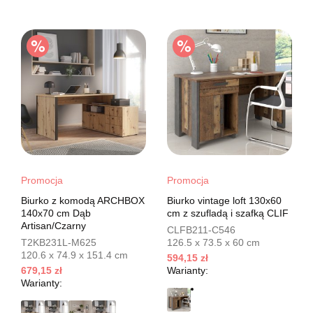
Promocja
Promocja
Biurko z komodą ARCHBOX
Biurko vintage loft 130x60
140x70 cm Dąb
cm z szufladą i szafką CLIF
Artisan/Czarny
CLFB211-C546
T2KB231L-M625
126.5 x 73.5 x 60 cm
120.6 x 74.9 x 151.4 cm
594,15 zł
679,15 zł
Warianty:
Warianty: