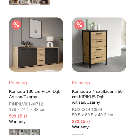
Promocja
Promocja
Komoda 180 cm PILVI Dąb
Komoda z 4 szufladami 50
Artisan/Czarny
cm KIRIKUS Dąb
Artisan/Czarny
FINPILVI01-M712
179 x 74.1 x 42 cm
KUSK214-C934
50.5 x 89.5 x 40.2 cm
509,15 zł
Warianty:
373,15 zł
Warianty: