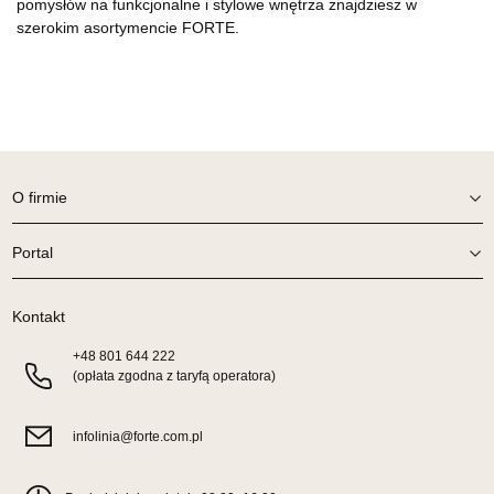
pomysłów na funkcjonalne i stylowe wnętrza znajdziesz w
szerokim asortymencie FORTE.
O firmie
Portal
Kontakt
+48
801 644 222
(opłata zgodna z taryfą operatora)
infolinia@forte.com.pl