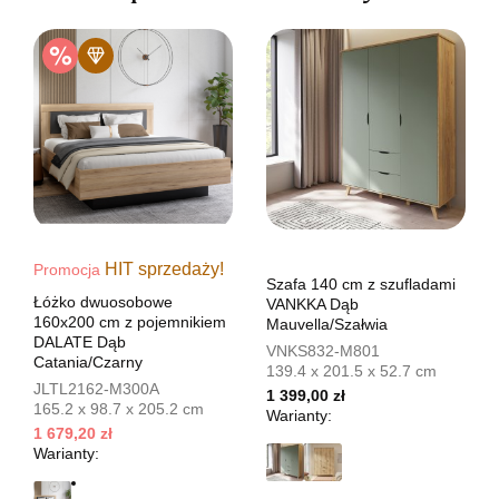
HIT sprzedaży!
Promocja
Szafa 140 cm z szufladami
Łóżko dwuosobowe
VANKKA Dąb
160x200 cm z pojemnikiem
Mauvella/Szałwia
DALATE Dąb
VNKS832-M801
Catania/Czarny
139.4 x 201.5 x 52.7 cm
JLTL2162-M300A
1 399,00 zł
165.2 x 98.7 x 205.2 cm
Warianty:
1 679,20 zł
Warianty: