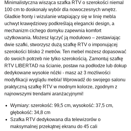
Minimalistyczna wisząca szafka RTV o szerokości niemal
SALON MEBLOWY KUBUŚ
100 cm to doskonały wybór dla nowoczesnych wnętrz.
Salon meblowy
Gładkie fronty i wizulanie wtapiający się w linię mebla
UL.RZEMIEŚLNICZA 6
uchwyt krawędziowy podkreślają elegancki design, a
66-470 KOSTRZYN NAD ODRĄ
mechanizm cichego domyku zapewnia komfort
Nr tel.
507103199
użytkowania. Możesz łączyć ją modułowo – zestawiając
Godziny otwarcia
dwie szafki, stworzysz dużą szafkę RTV o imponującej
Pn-Pt: 10:00-18:00, Sb: 10:00-14:00
szerokości blisko 2 metrów. Ten mebel możesz dopasować
269,00 zł
do swoich potrzeb nie tylko szerokością. Zamontuj szafkę
RTV LIBERTAD na ścianie, postaw na podłodze lub dokup
Wybierz
dedykowane wysokie nóżki - masz aż 3 możliwości
modyfikacji wyglądu mebla! Wprowadź do swojego salonu
SALON MEBLOWY M JAK MEBLE
praktyczną szafkę RTV w modnym kolorze, zgodnym z
Salon meblowy
najnowszymi trendami aranżacyjnymi!
UL.BASZTOWA 3
Wymiary: szerokość: 99,5 cm, wysokość: 37,5 cm,
76-100 SŁAWNO
głębokość: 34,8 cm
Nr tel.
502668736
Szafka RTV dedykowana dla telewizorów o
Adres e-mail:
pph.catrin@wp.pl
Godziny otwarcia
maksymalnej przekątnej ekranu do 45 cali