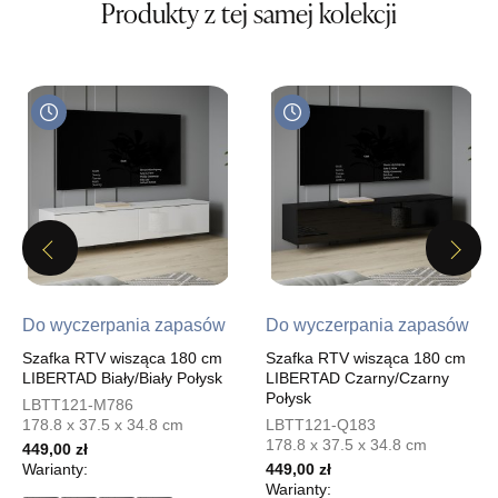
Produkty z tej samej kolekcji
Salon meblowy
UL.PIONIERÓW 44
66-600 KROSNO ODRZAŃSKIE
Nr tel.
508100164
Adres e-mail:
meblostyl01@op.pl
Godziny otwarcia
Pn-Pt: 09:00-17:00, Sb: 09:00-14:00
269,00 zł
Wybierz
Previous
Next
SALON MEBLOWY ORION
Do wyczerpania zapasów
Do wyczerpania zapasów
Salon meblowy
Szafka RTV wisząca 180 cm
Szafka RTV wisząca 180 cm
LIBERTAD Biały/Biały Połysk
LIBERTAD Czarny/Czarny
UL.KILIŃSZCZAKÓW 43
Połysk
LBTT121-M786
78-600 WAŁCZ
178.8 x 37.5 x 34.8 cm
LBTT121-Q183
Nr tel.
67-3873822
178.8 x 37.5 x 34.8 cm
449,00 zł
Adres e-mail:
orion@wphw.pl
Warianty:
449,00 zł
Godziny otwarcia
Warianty: