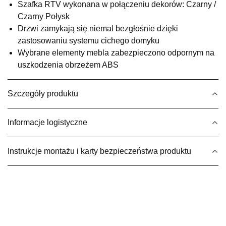
Pn-Pt: 09:00-17:00, Sb: 09:00-13:00
Szafka RTV wykonana w połączeniu dekorów: Czarny /
Czarny Połysk
269,00 zł
Drzwi zamykają się niemal bezgłośnie dzięki
Wybierz
zastosowaniu systemu cichego domyku
Wybrane elementy mebla zabezpieczono odpornym na
uszkodzenia obrzeżem ABS
SALON MEBLOWY MEBLE EXPO
Salon meblowy
Szczegóły produktu
UL.PLAC DĄBROWSKIEGO 3
76-200 SŁUPSK
Nr tel.
606350240
Informacje logistyczne
Adres e-mail:
salon@mebleexpo.com.pl
Godziny otwarcia
Instrukcje montażu i karty bezpieczeństwa produktu
Pn-Pt: 10:00-18:00, Sb: 10:00-15:00
269,00 zł
Wybierz
SALON MEBLOWY MEBLOSTYL