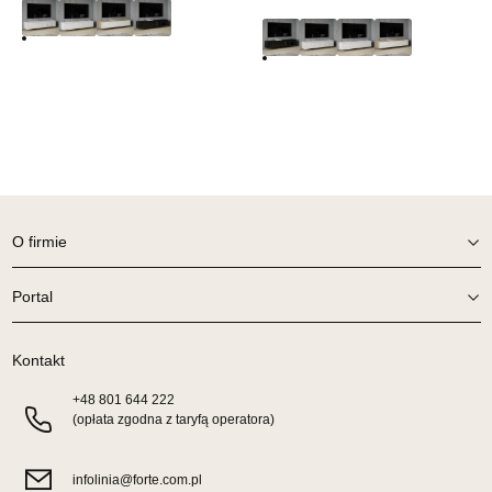
Pn-Pt: 10:00-18:00, Sb: 10:00-14:00
269,00 zł
Wybierz
SALON MEBLOWY TED
Salon meblowy
UL.DWORCOWA 4
83-340 SIERAKOWICE
O firmie
Nr tel.
603580345
Adres e-mail:
meb_ted@o2.pl
Portal
Godziny otwarcia
Pn-Pt: 08:00-18:00, Sb: 08:00-14:00
Kontakt
269,00 zł
+48
801 644 222
Wybierz
(opłata zgodna z taryfą operatora)
SALON MEBLOWY PRYM
infolinia@forte.com.pl