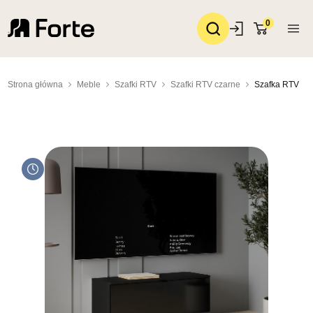
0
Strona główna
Meble
Szafki RTV
Szafki RTV czarne
Szafka RTV