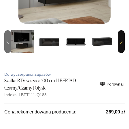
Previous
Next
Do wyczerpania zapasów
Szafka RTV wisząca 100 cm LIBERTAD
Porównaj
Czarny/Czarny Połysk
Indeks: LBTT111-Q183
Cena rekomendowana producenta:
269,00 zł