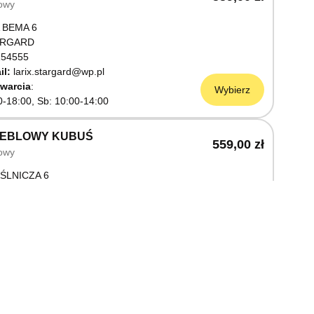
owy
 BEMA 6
ARGARD
54555
il:
larix.stargard@wp.pl
warcia
Wybierz
0-18:00, Sb: 10:00-14:00
MEBLOWY KUBUŚ
559,00 zł
owy
ŚLNICZA 6
OSTRZYN NAD ODRĄ
03199
warcia
Wybierz
0-18:00, Sb: 10:00-14:00
EBLOWY M JAK MEBLE
559,00 zł
owy
OWA 3