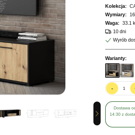
Kolekcja:
C
Wymiary:
16
Waga:
33.1 
10 dni
Wyrób do
Warianty:
-
Dostawa od
Next
14:30 z dost