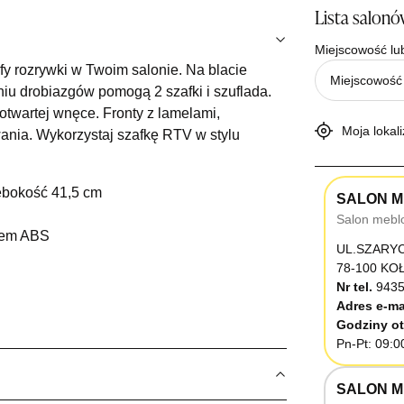
Lista salon
Miejscowość lu
y rozrywki w Twoim salonie. Na blacie
iu drobiazgów pomogą 2 szafki i szuflada.
otwartej wnęce. Fronty z lamelami,
Moja lokali
nia. Wykorzystaj szafkę RTV w stylu
ębokość 41,5 cm
SALON M
Salon mebl
żem ABS
UL.SZARY
78-100 K
Nr tel.
9435
Adres e-ma
Godziny ot
Pn-Pt: 09:0
SALON M