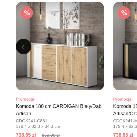
Previous
Promocja
Promocja
Komoda 180 cm CARDIGAN Biały/Dąb
Komoda 1
Artisan
Artisan/Cz
CDGK241-C881
CDGK241-
179.4 x 82.3 x 34.3 cm
179.4 x 82.
738,65 zł
738,65 zł
869,00 zł