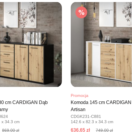
76-100 SŁ
Nr tel.
5026
Adres e-ma
Godziny ot
Pn-Pt: 09:0
SALON M
Salon mebl
UL.PLAC 
76-200 SŁ
Nr tel.
6063
Adres e-ma
Godziny ot
Pn-Pt: 10:0
Promocja
80 cm CARDIGAN Dąb
Komoda 145 cm CARDIGAN 
SALON 
arny
Artisan
Salon mebl
M624
CDGK231-C881
3 x 34.3 cm
142.6 x 82.3 x 34.3 cm
UL.PIONIE
66-600 K
636,65 zł
869,00 zł
749,00 zł