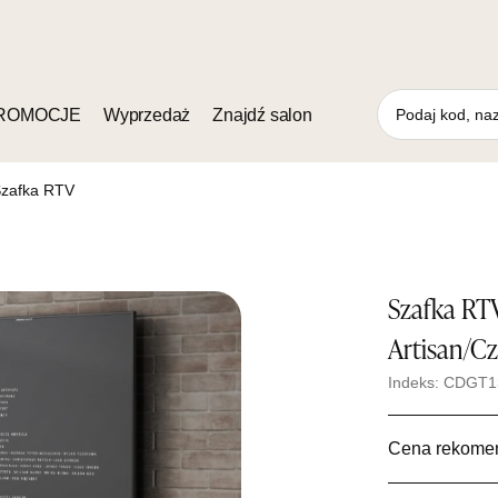
ROMOCJE
Wyprzedaż
Znajdź salon
zafka RTV
Szafka R
Artisan/C
Indeks: CDGT
Cena rekome