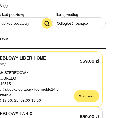
ów
i
b kod pocztowy
Sortuj według:
Odległość rosnąco
zacja
EBLOWY LIDER HOME
559,00 zł
owy
CH SZEREGÓW 4
OŁOBRZEG
19515
il:
sklepkolobrzeg@lidermeble24.pl
warcia
Wybrano
0-17:00, Sb: 09:00-13:00
EBLOWY LARIX
559,00 zł