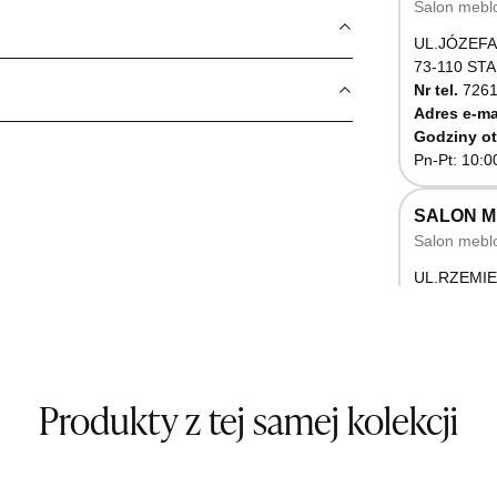
Salon mebl
UL.JÓZEFA
73-110 ST
Nr tel.
7261
Adres e-ma
Godziny ot
Pn-Pt: 10:0
SALON 
Salon mebl
UL.RZEMIE
66-470 K
Nr tel.
5071
Godziny ot
Pn-Pt: 10:0
Produkty z tej samej kolekcji
SALON M
Salon mebl
UL.BASZT