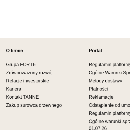
Nr tel.
5081
Adres e-ma
Godziny ot
Pn-Pt: 09:0
SALON M
Salon mebl
O firmie
Portal
UL.KILIŃS
78-600 WA
Nr tel.
67-3
Grupa FORTE
Regulamin platform
Adres e-ma
Zrównoważony rozwój
Ogólne Warunki Sp
Godziny ot
Relacje inwestorskie
Metody dostawy
Pn-Pt: 10:0
Kariera
Płatności
SALON M
Kontakt TANNE
Reklamacje
Salon mebl
Zakup surowca drzewnego
Odstąpienie od um
UL.DWORC
Regulamin platform
83-340 SI
Ogólne warunki spr
Nr tel.
6035
01.07.26