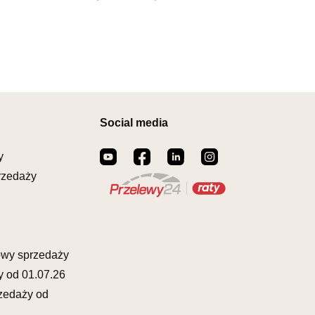
00164
il:
meblostyl01@op.pl
warcia
Wybierz
0-17:00, Sb: 09:00-14:00
EBLOWY ORION
559,00 zł
owy
Social media
ZCZAKÓW 43
ŁCZ
873822
y
il:
orion@wphw.pl
rzedaży
warcia
Wybierz
0-18:00, Sb: 10:00-14:00
EBLOWY TED
559,00 zł
owy
owy sprzedaży
OWA 4
y od 01.07.26
ERAKOWICE
zedaży od
80345