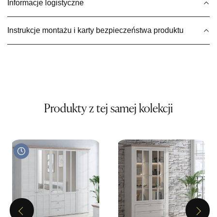
Informacje logistyczne
1 199,00 zł
Wybierz
Instrukcje montażu i karty bezpieczeństwa produktu
SALON MEBLOWY MEBLE EXPO
Salon meblowy
UL.PLAC DĄBROWSKIEGO 3
76-200 SŁUPSK
Nr tel.
606350240
Produkty z tej samej kolekcji
Adres e-mail:
salon@mebleexpo.com.pl
Godziny otwarcia
Pn-Pt: 10:00-18:00, Sb: 10:00-15:00
1 199,00 zł
Wybierz
SALON MEBLOWY MEBLOSTYL
Previous
Next
Salon meblowy