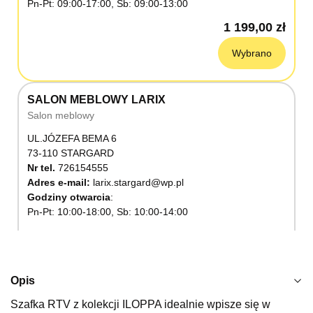
Pn-Pt: 09:00-17:00, Sb: 09:00-13:00
1 199,00 zł
Wybrano
SALON MEBLOWY LARIX
Salon meblowy
UL.JÓZEFA BEMA 6
73-110 STARGARD
Nr tel.
726154555
Adres e-mail:
larix.stargard@wp.pl
Godziny otwarcia
Pn-Pt: 10:00-18:00, Sb: 10:00-14:00
1 199,00 zł
Wybierz
Opis
Szafka RTV z kolekcji ILOPPA idealnie wpisze się w
SALON MEBLOWY KUBUŚ