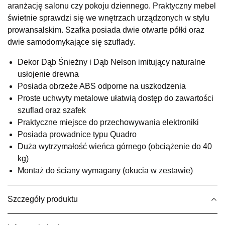
aranżację salonu czy pokoju dziennego. Praktyczny mebel
Salon meblowy
świetnie sprawdzi się we wnętrzach urządzonych w stylu
UL.RZEMIEŚLNICZA 6
prowansalskim. Szafka posiada dwie otwarte półki oraz
66-470 KOSTRZYN NAD ODRĄ
dwie samodomykające się szuflady.
Nr tel.
507103199
Godziny otwarcia
Dekor Dąb Śnieżny i Dąb Nelson imitujący naturalne
Pn-Pt: 10:00-18:00, Sb: 10:00-14:00
usłojenie drewna
1 199,00 zł
Posiada obrzeże ABS odporne na uszkodzenia
Proste uchwyty metalowe ułatwią dostęp do zawartości
Wybierz
szuflad oraz szafek
Praktyczne miejsce do przechowywania elektroniki
Posiada prowadnice typu Quadro
SALON MEBLOWY M JAK MEBLE
Duża wytrzymałość wieńca górnego (obciążenie do 40
Salon meblowy
kg)
UL.BASZTOWA 3
Montaż do ściany wymagany (okucia w zestawie)
76-100 SŁAWNO
Nr tel.
502668736
Adres e-mail:
pph.catrin@wp.pl
Szczegóły produktu
Godziny otwarcia
Pn-Pt: 09:00-17:00, Sb: 09:00-13:00