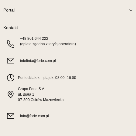
1 199,00 zł
Portal
Wybierz
Kontakt
SALON MEBLOWY TED
+48
801 644 222
Salon meblowy
(opłata zgodna z taryfą operatora)
UL.DWORCOWA 4
83-340 SIERAKOWICE
infolinia@forte.com.pl
Nr tel.
603580345
Adres e-mail:
meb_ted@o2.pl
Godziny otwarcia
Poniedziałek – piątek: 08:00–16:00
Pn-Pt: 08:00-18:00, Sb: 08:00-14:00
Grupa Forte S.A.
1 199,00 zł
ul. Biała 1
07-300 Ostrów Mazowiecka
Wybierz
info@forte.com.pl
SALON MEBLOWY PRYM
Salon meblowy