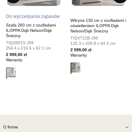
UL.PIONIERÓW 44
66-600 KROSNO ODRZAŃSKIE
Do wyczerpania zapasów
Nr tel.
508100164
Witryna 130 cm z szufladami i
Szafa 260 cm z szufladami
oświetleniem ILOPPA Dąb
Adres e-mail:
meblostyl01@op.pl
ILOPPA Dąb Nelson/Dąb
Nelson/Dąb Śnieżny
Godziny otwarcia
Śnieżny
TIQV722B-J99
Pn-Pt: 09:00-17:00, Sb: 09:00-14:00
TIQS851S-J99
125.3 x 209.8 x 44.3 cm
1 199,00 zł
254.4 x 216.6 x 62.1 cm
2 599,00 zł
2 999,00 zł
Warianty:
Wybierz
Warianty:
SALON MEBLOWY ORION
Salon meblowy
UL.KILIŃSZCZAKÓW 43
78-600 WAŁCZ
Nr tel.
67-3873822
Adres e-mail:
orion@wphw.pl
Godziny otwarcia
Pn-Pt: 10:00-18:00, Sb: 10:00-14:00
O firmie