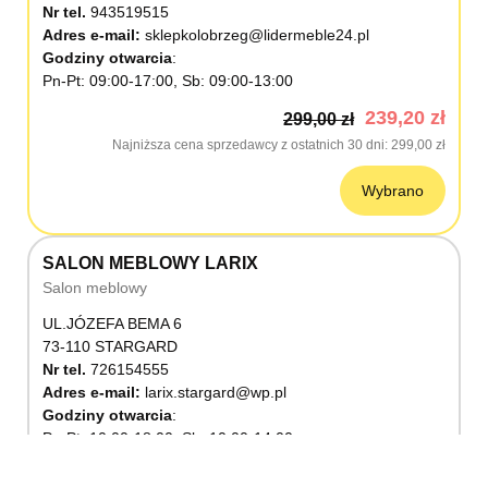
Nr tel.
943519515
Adres e-mail:
sklepkolobrzeg@lidermeble24.pl
Godziny otwarcia
Pn-Pt: 09:00-17:00, Sb: 09:00-13:00
239,20 zł
299,00 zł
Najniższa cena sprzedawcy z ostatnich 30 dni
299,00 zł
Wybrano
SALON MEBLOWY LARIX
Salon meblowy
UL.JÓZEFA BEMA 6
73-110 STARGARD
Nr tel.
726154555
Adres e-mail:
larix.stargard@wp.pl
Godziny otwarcia
Pn-Pt: 10:00-18:00, Sb: 10:00-14:00
239,20 zł
299,00 zł