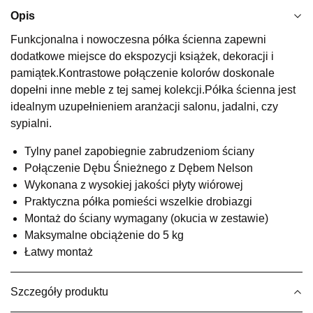
Najniższa cena sprzedawcy z ostatnich 30 dni
299,00 zł
Opis
Wybierz
Funkcjonalna i nowoczesna półka ścienna zapewni
dodatkowe miejsce do ekspozycji książek, dekoracji i
pamiątek.Kontrastowe połączenie kolorów doskonale
SALON MEBLOWY KUBUŚ
dopełni inne meble z tej samej kolekcji.Półka ścienna jest
Salon meblowy
idealnym uzupełnieniem aranżacji salonu, jadalni, czy
sypialni.
UL.RZEMIEŚLNICZA 6
66-470 KOSTRZYN NAD ODRĄ
Tylny panel zapobiegnie zabrudzeniom ściany
Nr tel.
507103199
Połączenie Dębu Śnieżnego z Dębem Nelson
Godziny otwarcia
Pn-Pt: 10:00-18:00, Sb: 10:00-14:00
Wykonana z wysokiej jakości płyty wiórowej
Praktyczna półka pomieści wszelkie drobiazgi
239,20 zł
299,00 zł
Montaż do ściany wymagany (okucia w zestawie)
Najniższa cena sprzedawcy z ostatnich 30 dni
299,00 zł
Maksymalne obciążenie do 5 kg
Łatwy montaż
Wybierz
Szczegóły produktu
SALON MEBLOWY M JAK MEBLE