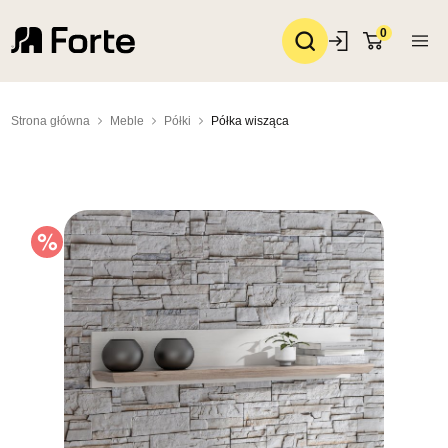
0
Strona główna
Meble
Półki
Półka wisząca