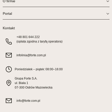
Wybierz
O firmie
Portal
SALON MEBLOWY ORION
Salon meblowy
Kontakt
UL.KILIŃSZCZAKÓW 43
78-600 WAŁCZ
+48
801 644 222
Nr tel.
67-3873822
(opłata zgodna z taryfą operatora)
Adres e-mail:
orion@wphw.pl
Godziny otwarcia
infolinia@forte.com.pl
Pn-Pt: 10:00-18:00, Sb: 10:00-14:00
239,20 zł
299,00 zł
Poniedziałek – piątek: 08:00–16:00
Najniższa cena sprzedawcy z ostatnich 30 dni
254,15 zł
Grupa Forte S.A.
Wybierz
ul. Biała 1
07-300 Ostrów Mazowiecka
SALON MEBLOWY TED
info@forte.com.pl
Salon meblowy