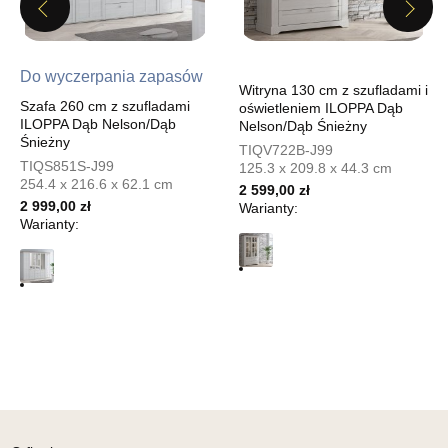
Godziny otwarcia
Previous
Next
Pn-Pt: 10:00-18:00, Sb: 10:00-15:00
239,20 zł
299,00 zł
Do wyczerpania zapasów
Najniższa cena sprzedawcy z ostatnich 30 dni
299,00 zł
Witryna 130 cm z szufladami i
Szafa 260 cm z szufladami
oświetleniem ILOPPA Dąb
Wybierz
ILOPPA Dąb Nelson/Dąb
Nelson/Dąb Śnieżny
Śnieżny
TIQV722B-J99
TIQS851S-J99
125.3 x 209.8 x 44.3 cm
254.4 x 216.6 x 62.1 cm
SALON MEBLOWY MEBLOSTYL
2 599,00 zł
2 999,00 zł
Warianty:
Salon meblowy
Warianty:
UL.PIONIERÓW 44
66-600 KROSNO ODRZAŃSKIE
Nr tel.
508100164
Adres e-mail:
meblostyl01@op.pl
Godziny otwarcia
Pn-Pt: 09:00-17:00, Sb: 09:00-14:00
239,20 zł
299,00 zł
Najniższa cena sprzedawcy z ostatnich 30 dni
299,00 zł