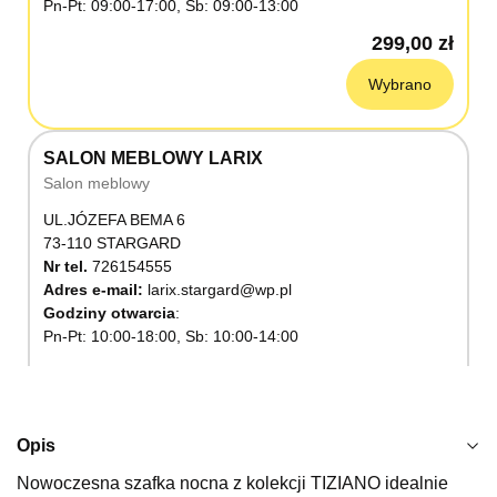
Pn-Pt: 09:00-17:00, Sb: 09:00-13:00
299,00 zł
Wybrano
SALON MEBLOWY LARIX
Salon meblowy
UL.JÓZEFA BEMA 6
73-110 STARGARD
Nr tel.
726154555
Adres e-mail:
larix.stargard@wp.pl
Godziny otwarcia
Pn-Pt: 10:00-18:00, Sb: 10:00-14:00
299,00 zł
Wybierz
Opis
Nowoczesna szafka nocna z kolekcji TIZIANO idealnie
SALON MEBLOWY KUBUŚ