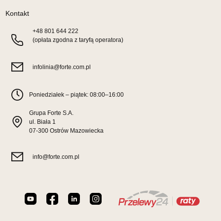
299,00 zł
Kontakt
Wybierz
+48
801 644 222
(opłata zgodna z taryfą operatora)
SALON MEBLOWY TED
infolinia@forte.com.pl
Salon meblowy
UL.DWORCOWA 4
Poniedziałek – piątek: 08:00–16:00
83-340 SIERAKOWICE
Nr tel.
603580345
Grupa Forte S.A.
Adres e-mail:
meb_ted@o2.pl
ul. Biała 1
Godziny otwarcia
07-300 Ostrów Mazowiecka
Pn-Pt: 08:00-18:00, Sb: 08:00-14:00
299,00 zł
info@forte.com.pl
Wybierz
SALON MEBLOWY PRYM
Salon meblowy