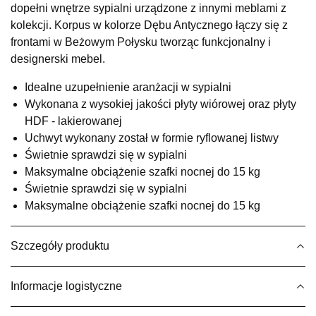
dopełni wnętrze sypialni urządzone z innymi meblami z
Salon meblowy
kolekcji. Korpus w kolorze Dębu Antycznego łączy się z
UL.RZEMIEŚLNICZA 6
frontami w Beżowym Połysku tworząc funkcjonalny i
66-470 KOSTRZYN NAD ODRĄ
designerski mebel.
Nr tel.
507103199
Godziny otwarcia
Idealne uzupełnienie aranżacji w sypialni
Pn-Pt: 10:00-18:00, Sb: 10:00-14:00
Wykonana z wysokiej jakości płyty wiórowej oraz płyty
299,00 zł
HDF - lakierowanej
Uchwyt wykonany został w formie ryflowanej listwy
Wybierz
Świetnie sprawdzi się w sypialni
Maksymalne obciążenie szafki nocnej do 15 kg
Świetnie sprawdzi się w sypialni
SALON MEBLOWY M JAK MEBLE
Maksymalne obciążenie szafki nocnej do 15 kg
Salon meblowy
UL.BASZTOWA 3
76-100 SŁAWNO
Szczegóły produktu
Nr tel.
502668736
Adres e-mail:
pph.catrin@wp.pl
Informacje logistyczne
Godziny otwarcia
Pn-Pt: 09:00-17:00, Sb: 09:00-13:00