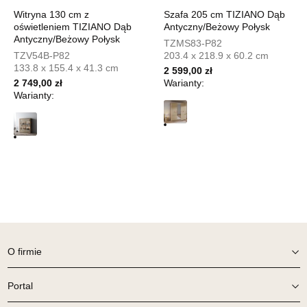
Witryna 130 cm z
Szafa 205 cm TIZIANO Dąb
UL.PIONIERÓW 44
oświetleniem TIZIANO Dąb
Antyczny/Beżowy Połysk
66-600 KROSNO ODRZAŃSKIE
Antyczny/Beżowy Połysk
TZMS83-P82
Nr tel.
508100164
TZV54B-P82
203.4 x 218.9 x 60.2 cm
Adres e-mail:
meblostyl01@op.pl
133.8 x 155.4 x 41.3 cm
2 599,00 zł
Godziny otwarcia
2 749,00 zł
Warianty:
Pn-Pt: 09:00-17:00, Sb: 09:00-14:00
Warianty:
299,00 zł
Wybierz
SALON MEBLOWY ORION
Salon meblowy
UL.KILIŃSZCZAKÓW 43
78-600 WAŁCZ
Nr tel.
67-3873822
O firmie
Adres e-mail:
orion@wphw.pl
Godziny otwarcia
Portal
Pn-Pt: 10:00-18:00, Sb: 10:00-14:00