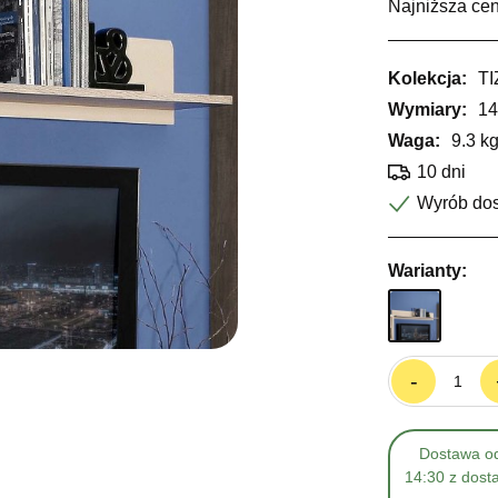
Najniższa cen
Kolekcja:
TI
Wymiary:
14
Waga:
9.3 k
10 dni
Wyrób do
Warianty:
-
Dostawa od
14:30 z dost