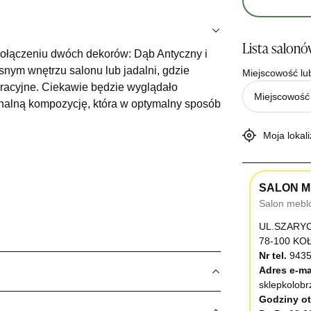
Lista salon
połączeniu dwóch dekorów: Dąb Antyczny i
nym wnętrzu salonu lub jadalni, gdzie
Miejscowość lu
racyjne. Ciekawie będzie wyglądało
ginalną kompozycję, która w optymalny sposób
Moja lokali
SALON M
Salon mebl
UL.SZARY
78-100 K
Nr tel.
9435
Adres e-ma
sklepkolob
Godziny ot