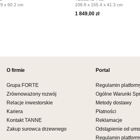
Salon mebl
.9 x 60.2 cm
108.8 x 155.4 x 41.3 cm
UL.PIONIE
1 849,00 zł
66-600 K
Nr tel.
5081
Adres e-ma
Godziny ot
Pn-Pt: 09:0
SALON M
Salon mebl
O firmie
Portal
UL.KILIŃS
78-600 WA
Grupa FORTE
Regulamin platform
Nr tel.
67-3
Zrównoważony rozwój
Ogólne Warunki Sp
Adres e-ma
Relacje inwestorskie
Metody dostawy
Godziny ot
Pn-Pt: 10:0
Kariera
Płatności
Kontakt TANNE
Reklamacje
SALON M
Zakup surowca drzewnego
Odstąpienie od um
Salon mebl
Regulamin platform