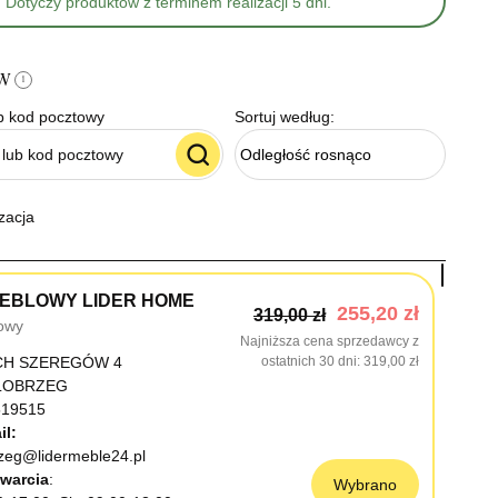
Dotyczy produktów z terminem realizacji 5 dni.
ów
i
b kod pocztowy
Sortuj według:
Odległość rosnąco
zacja
EBLOWY LIDER HOME
255,20 zł
319,00 zł
owy
Najniższa cena sprzedawcy z
CH SZEREGÓW 4
ostatnich 30 dni
319,00 zł
OŁOBRZEG
19515
il:
rzeg@lidermeble24.pl
warcia
Wybrano