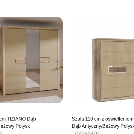
SALON M
Salon mebl
UL.BASZT
76-100 SŁ
Nr tel.
5026
Adres e-ma
Godziny ot
Pn-Pt: 09:0
SALON M
Salon mebl
UL.PLAC 
76-200 SŁ
Nr tel.
6063
Adres e-ma
Godziny ot
Pn-Pt: 10:0
 cm TIZIANO Dąb
Szafa 110 cm z oświetlenie
Beżowy Połysk
Dąb Antyczny/Beżowy Połys
SALON 
2
TZS52RB-P82