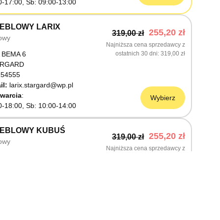
0-17:00, Sb: 09:00-13:00
EBLOWY LARIX
255,20 zł
319,00 zł
owy
Najniższa cena sprzedawcy z
 BEMA 6
ostatnich 30 dni
319,00 zł
ARGARD
54555
il:
larix.stargard@wp.pl
warcia
Wybierz
0-18:00, Sb: 10:00-14:00
MEBLOWY KUBUŚ
255,20 zł
319,00 zł
owy
Najniższa cena sprzedawcy z
ŚLNICZA 6
ostatnich 30 dni
319,00 zł
OSTRZYN NAD ODRĄ
03199
warcia
Wybierz
0-18:00, Sb: 10:00-14:00