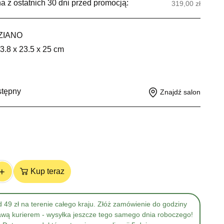
a z ostatnich 30 dni przed promocją:
319,00 zł
ZIANO
3.8 x 23.5 x 25 cm
g
stępny
Znajdź salon
+
Kup teraz
 49 zł na terenie całego kraju. Złóż zamówienie do godziny
awą kurierem - wysyłka jeszcze tego samego dnia roboczego!