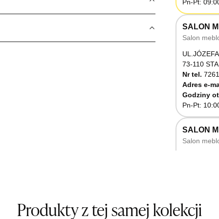
Pn-Pt: 09:0
SALON M
Salon mebl
UL.JÓZEFA
73-110 ST
Nr tel.
7261
Adres e-ma
Godziny ot
Pn-Pt: 10:0
SALON 
Salon mebl
UL.RZEMIE
66-470 K
Nr tel.
5071
Godziny ot
Pn-Pt: 10:0
Produkty z tej samej kolekcji