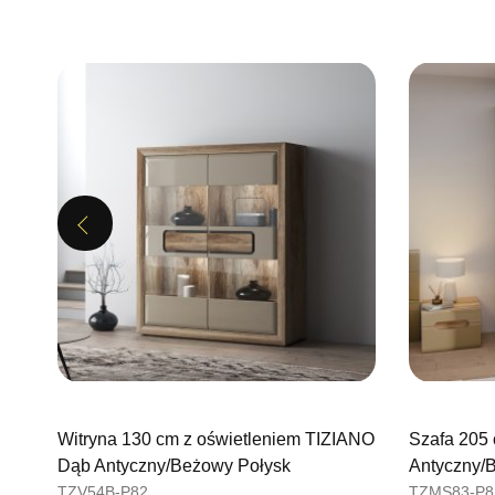
Previous
Witryna 130 cm z oświetleniem TIZIANO
Szafa 205
Dąb Antyczny/Beżowy Połysk
Antyczny/
TZV54B-P82
TZMS83-P8