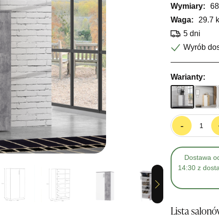
Wymiary:
68
Waga:
29.7 
5 dni
Wyrób do
Warianty:
-
Dostawa od
14:30 z dost
Next
Lista salon