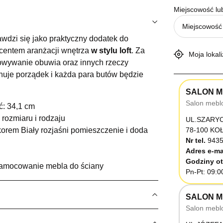
Miejscowość lu
wdzi się jako praktyczny dodatek do
kcentem aranżacji wnętrza
w stylu loft
. Za
Moja lokali
owywanie obuwia oraz innych rzeczy
nuje porządek i każda para butów będzie
SALON M
Salon mebl
ć: 34,1 cm
 rozmiaru i rodzaju
UL.SZARY
orem Biały rozjaśni pomieszczenie i doda
78-100 K
Nr tel.
9435
Adres e-ma
Godziny ot
zamocowanie mebla do ściany
Pn-Pt: 09:0
SALON M
Salon mebl