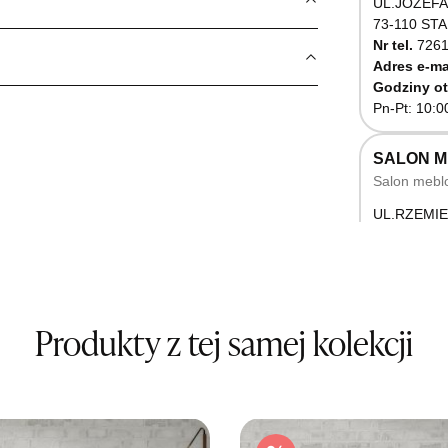
UL.JÓZEFA
73-110 ST
Nr tel.
7261
Adres e-ma
Godziny ot
Pn-Pt: 10:0
SALON 
Salon mebl
UL.RZEMIE
66-470 K
Nr tel.
5071
Godziny ot
Pn-Pt: 10:0
Produkty z tej samej kolekcji
SALON M
Salon mebl
UL.BASZT
76-100 SŁ
Nr tel.
5026