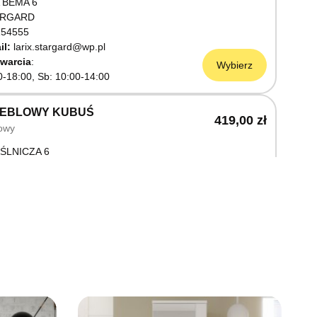
 BEMA 6
ARGARD
54555
il:
larix.stargard@wp.pl
warcia
Wybierz
0-18:00, Sb: 10:00-14:00
MEBLOWY KUBUŚ
419,00 zł
owy
ŚLNICZA 6
OSTRZYN NAD ODRĄ
03199
warcia
Wybierz
0-18:00, Sb: 10:00-14:00
EBLOWY M JAK MEBLE
419,00 zł
owy
OWA 3
AWNO
68736