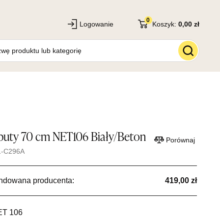
0
Logowanie
Koszyk:
0,00 zł
 buty 70 cm NET106 Biały/Beton
Porównaj
1-C296A
ndowana producenta:
419,00 zł
ET 106