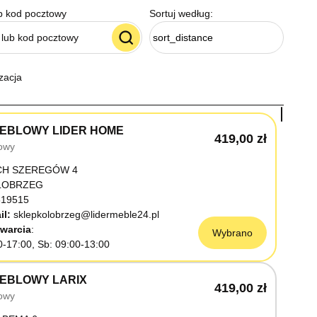
b kod pocztowy
Sortuj według:
sort_distance
zacja
EBLOWY LIDER HOME
419,00 zł
owy
CH SZEREGÓW 4
OŁOBRZEG
19515
il:
sklepkolobrzeg@lidermeble24.pl
warcia
Wybrano
0-17:00, Sb: 09:00-13:00
EBLOWY LARIX
419,00 zł
owy