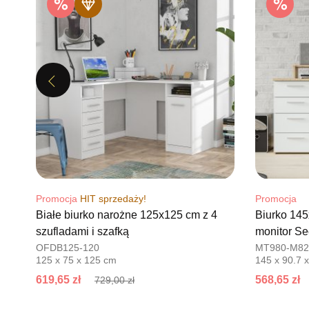
Previous
Promocja
HIT sprzedaży!
Promocja
Białe biurko narożne 125x125 cm z 4
Biurko 14
szufladami i szafką
monitor Se
OFDB125-120
MT980-M82
125 x 75 x 125 cm
145 x 90.7 
619,65 zł
568,65 zł
729,00 zł