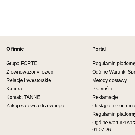
Godziny ot
Pn-Pt: 09:0
SALON M
Salon mebl
UL.KILIŃS
O firmie
Portal
78-600 WA
Nr tel.
67-3
Adres e-ma
Grupa FORTE
Regulamin platform
Godziny ot
Zrównoważony rozwój
Ogólne Warunki Sp
Pn-Pt: 10:0
Relacje inwestorskie
Metody dostawy
Kariera
Płatności
SALON M
Salon mebl
Kontakt TANNE
Reklamacje
Zakup surowca drzewnego
Odstąpienie od um
UL.DWORC
83-340 SI
Regulamin platform
Nr tel.
6035
Ogólne warunki spr
Adres e-ma
01.07.26
Godziny ot