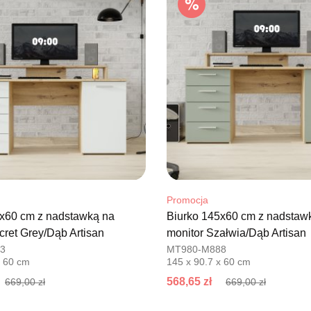
Adres e-ma
Godziny ot
Pn-Pt: 09:0
SALON M
Salon mebl
UL.PLAC 
76-200 SŁ
Nr tel.
6063
Adres e-ma
Godziny ot
Pn-Pt: 10:0
Promocja
5x60 cm z nadstawką na
Biurko 145x60 cm z nadstaw
SALON 
cret Grey/Dąb Artisan
monitor Szałwia/Dąb Artisan
Salon mebl
3
MT980-M888
x 60 cm
145 x 90.7 x 60 cm
UL.PIONIE
66-600 K
568,65 zł
669,00 zł
669,00 zł
Nr tel.
5081
Adres e-ma