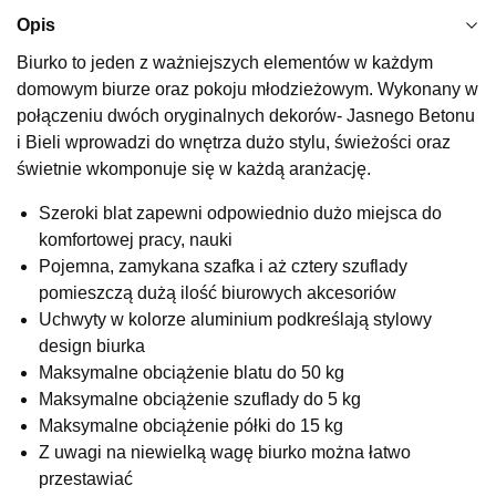
Najniższa cena sprzedawcy z ostatnich 30 dni
629,00 zł
Opis
Wybierz
Biurko to jeden z ważniejszych elementów w każdym
domowym biurze oraz pokoju młodzieżowym. Wykonany w
połączeniu dwóch oryginalnych dekorów- Jasnego Betonu
SALON MEBLOWY KUBUŚ
i Bieli wprowadzi do wnętrza dużo stylu, świeżości oraz
Salon meblowy
świetnie wkomponuje się w każdą aranżację.
UL.RZEMIEŚLNICZA 6
Szeroki blat zapewni odpowiednio dużo miejsca do
66-470 KOSTRZYN NAD ODRĄ
komfortowej pracy, nauki
Nr tel.
507103199
Pojemna, zamykana szafka i aż cztery szuflady
Godziny otwarcia
Pn-Pt: 10:00-18:00, Sb: 10:00-14:00
pomieszczą dużą ilość biurowych akcesoriów
Uchwyty w kolorze aluminium podkreślają stylowy
534,65 zł
629,00 zł
design biurka
Najniższa cena sprzedawcy z ostatnich 30 dni
629,00 zł
Maksymalne obciążenie blatu do 50 kg
Maksymalne obciążenie szuflady do 5 kg
Wybierz
Maksymalne obciążenie półki do 15 kg
Z uwagi na niewielką wagę biurko można łatwo
SALON MEBLOWY M JAK MEBLE
przestawiać