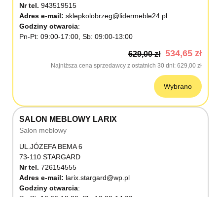
Nr tel.
943519515
Adres e-mail:
sklepkolobrzeg@lidermeble24.pl
Godziny otwarcia
Pn-Pt: 09:00-17:00, Sb: 09:00-13:00
534,65 zł
629,00 zł
Najniższa cena sprzedawcy z ostatnich 30 dni
629,00 zł
Wybrano
SALON MEBLOWY LARIX
Salon meblowy
UL.JÓZEFA BEMA 6
73-110 STARGARD
Nr tel.
726154555
Adres e-mail:
larix.stargard@wp.pl
Godziny otwarcia
Pn-Pt: 10:00-18:00, Sb: 10:00-14:00
534,65 zł
629,00 zł