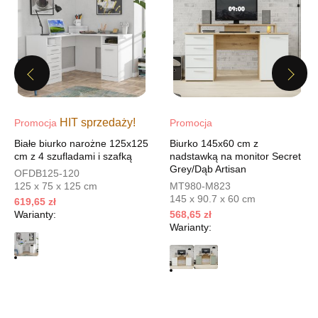
Godziny otwarcia
Pn-Pt: 10:00-18:00, Sb: 10:00-15:00
534,65 zł
629,00 zł
Najniższa cena sprzedawcy z ostatnich 30 dni
629,00 zł
Previous
Next
Wybierz
HIT sprzedaży!
Promocja
Promocja
SALON MEBLOWY MEBLOSTYL
Białe biurko narożne 125x125
Biurko 145x60 cm z
Salon meblowy
cm z 4 szufladami i szafką
nadstawką na monitor Secret
Grey/Dąb Artisan
OFDB125-120
UL.PIONIERÓW 44
125 x 75 x 125 cm
MT980-M823
66-600 KROSNO ODRZAŃSKIE
145 x 90.7 x 60 cm
619,65 zł
Nr tel.
508100164
Warianty:
568,65 zł
Adres e-mail:
meblostyl01@op.pl
Warianty:
Godziny otwarcia
Pn-Pt: 09:00-17:00, Sb: 09:00-14:00
534,65 zł
629,00 zł
Najniższa cena sprzedawcy z ostatnich 30 dni
629,00 zł