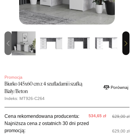
Previous
Next
Promocja
Biurko 145x60 cm z 4 szufladami i szafką
Porównaj
Biały/Beton
Indeks: MT926-C264
534,65 zł
Cena rekomendowana producenta:
629,00 zł
Najniższa cena z ostatnich 30 dni przed
promocją:
629,00 zł