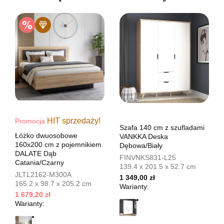
HIT sprzedaży!
Promocja
Szafa 140 cm z szufladami
Łóżko dwuosobowe
VANKKA Deska
160x200 cm z pojemnikiem
Dębowa/Biały
DALATE Dąb
FINVNKS831-L25
Catania/Czarny
139.4 x 201.5 x 52.7 cm
JLTL2162-M300A
1 349,00 zł
165.2 x 98.7 x 205.2 cm
Warianty:
1 679,20 zł
Warianty: