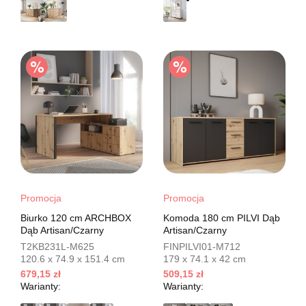
Promocja
Promocja
Biurko 120 cm ARCHBOX
Komoda 180 cm PILVI Dąb
Dąb Artisan/Czarny
Artisan/Czarny
T2KB231L-M625
FINPILVI01-M712
120.6 x 74.9 x 151.4 cm
179 x 74.1 x 42 cm
679,15 zł
509,15 zł
Warianty:
Warianty: