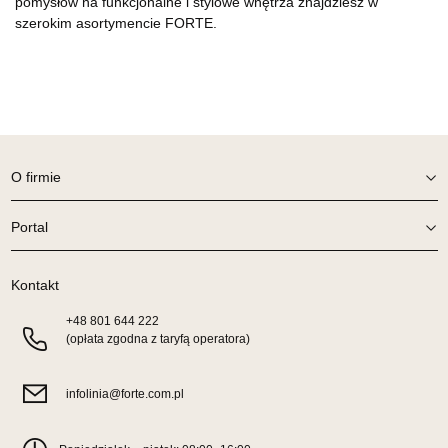
pomysłów na funkcjonalne i stylowe wnętrza znajdziesz w
szerokim asortymencie FORTE.
O firmie
Portal
Kontakt
+48
801 644 222
(opłata zgodna z taryfą operatora)
infolinia@forte.com.pl