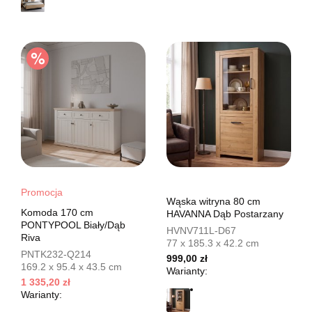
Promocja
Wąska witryna 80 cm
Komoda 170 cm
HAVANNA Dąb Postarzany
PONTYPOOL Biały/Dąb
HVNV711L-D67
Riva
77 x 185.3 x 42.2 cm
PNTK232-Q214
999,00 zł
169.2 x 95.4 x 43.5 cm
Warianty:
1 335,20 zł
Warianty: