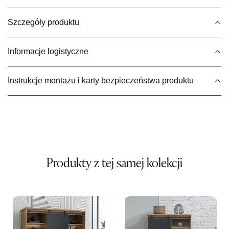
Wybierz
Szczegóły produktu
SALON MEBLOWY MEBLE EXPO
Informacje logistyczne
Salon meblowy
UL.PLAC DĄBROWSKIEGO 3
Instrukcje montażu i karty bezpieczeństwa produktu
76-200 SŁUPSK
Nr tel.
606350240
Adres e-mail:
salon@mebleexpo.com.pl
Godziny otwarcia
Pn-Pt: 10:00-18:00, Sb: 10:00-15:00
2 289,00 zł
Produkty z tej samej kolekcji
Wybierz
SALON MEBLOWY MEBLOSTYL
Salon meblowy