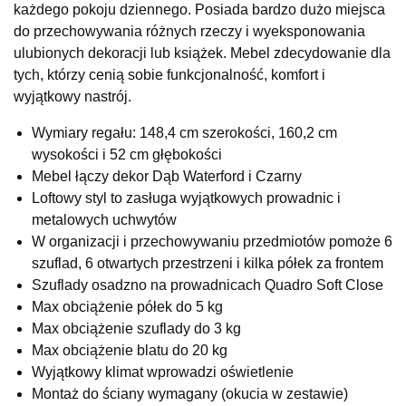
każdego pokoju dziennego. Posiada bardzo dużo miejsca
UL.RZEMIEŚLNICZA 6
do przechowywania różnych rzeczy i wyeksponowania
66-470 KOSTRZYN NAD ODRĄ
ulubionych dekoracji lub książek. Mebel zdecydowanie dla
Nr tel.
507103199
tych, którzy cenią sobie funkcjonalność, komfort i
Godziny otwarcia
wyjątkowy nastrój.
Pn-Pt: 10:00-18:00, Sb: 10:00-14:00
2 289,00 zł
Wymiary regału: 148,4 cm szerokości, 160,2 cm
wysokości i 52 cm głębokości
Wybierz
Mebel łączy dekor Dąb Waterford i Czarny
Loftowy styl to zasługa wyjątkowych prowadnic i
metalowych uchwytów
SALON MEBLOWY M JAK MEBLE
W organizacji i przechowywaniu przedmiotów pomoże 6
Salon meblowy
szuflad, 6 otwartych przestrzeni i kilka półek za frontem
UL.BASZTOWA 3
Szuflady osadzno na prowadnicach Quadro Soft Close
76-100 SŁAWNO
Max obciążenie półek do 5 kg
Nr tel.
502668736
Max obciążenie szuflady do 3 kg
Adres e-mail:
pph.catrin@wp.pl
Godziny otwarcia
Max obciążenie blatu do 20 kg
Pn-Pt: 09:00-17:00, Sb: 09:00-13:00
Wyjątkowy klimat wprowadzi oświetlenie
Montaż do ściany wymagany (okucia w zestawie)
2 289,00 zł