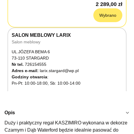
2 289,00 zł
Wybrano
SALON MEBLOWY LARIX
Salon meblowy
UL.JÓZEFA BEMA 6
73-110 STARGARD
Nr tel.
726154555
Adres e-mail:
larix.stargard@wp.pl
Godziny otwarcia
Pn-Pt: 10:00-18:00, Sb: 10:00-14:00
2 289,00 zł
Wybierz
Opis
Duży i praktyczny regał KASZIMIRO wykonana w dekorze
SALON MEBLOWY KUBUŚ
Czarnym i Dąb Waterford będzie idealnie pasować do
Salon meblowy