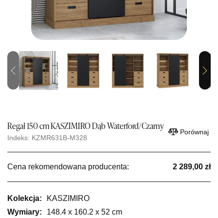
Previous
Next
Regał 150 cm KASZIMIRO Dąb Waterford/Czarny
Porównaj
Indeks: KZMR631B-M328
Cena rekomendowana producenta:
2 289,00 zł
Kolekcja:
KASZIMIRO
Wymiary:
148.4 x 160.2 x 52 cm