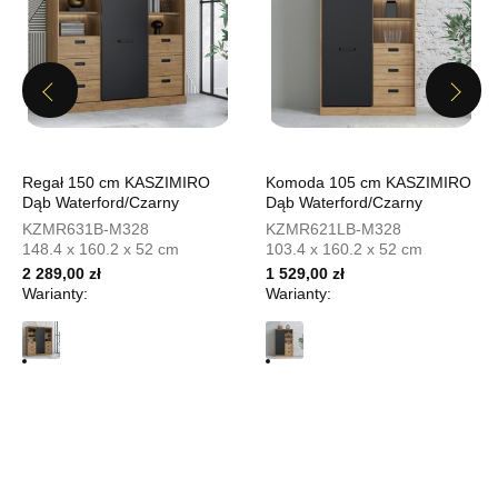
UL.PIONIERÓW 44
66-600 KROSNO ODRZAŃSKIE
Nr tel.
508100164
Adres e-mail:
meblostyl01@op.pl
Previous
Next
Godziny otwarcia
Pn-Pt: 09:00-17:00, Sb: 09:00-14:00
2 289,00 zł
Regał 150 cm KASZIMIRO
Komoda 105 cm KASZIMIRO
Wybierz
Dąb Waterford/Czarny
Dąb Waterford/Czarny
KZMR631B-M328
KZMR621LB-M328
148.4 x 160.2 x 52 cm
103.4 x 160.2 x 52 cm
SALON MEBLOWY ORION
2 289,00 zł
1 529,00 zł
Warianty:
Warianty:
Salon meblowy
UL.KILIŃSZCZAKÓW 43
78-600 WAŁCZ
Nr tel.
67-3873822
Adres e-mail:
orion@wphw.pl
Godziny otwarcia
Pn-Pt: 10:00-18:00, Sb: 10:00-14:00
2 289,00 zł