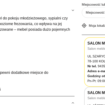
Miejscowość lu
el do pokoju młodzieżowego, sypialni czy
oziome frezowania, co wpływa na jej
Moja lokali
ganizowane – mebel posiada dużo pojemnych
SALON M
Salon mebl
UL.SZARY
78-100 K
Nr tel.
9435
Adres e-ma
zapewni dodatkowe miejsce do
Godziny ot
Pn-Pt: 09:0
i
SALON M
Salon mebl