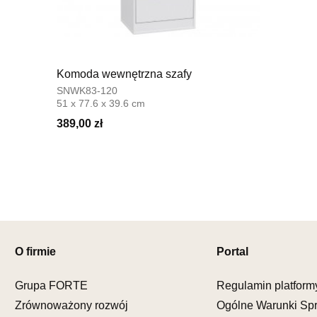
Pn-Pt: 08:0
SALON 
Salon mebl
Komoda wewnętrzna szafy
UL.SIKORS
SNWK83-120
64-980 TR
51 x 77.6 x 39.6 cm
Nr tel.
67-2
389,00 zł
Adres e-ma
Godziny ot
Pn-Pt: 10:0
SALON 
Salon mebl
UL.DRYGAS
64-920 PIŁ
O firmie
Portal
Nr tel.
67-3
Adres e-ma
Grupa FORTE
Regulamin platform
Godziny ot
Zrównoważony rozwój
Ogólne Warunki Sp
Pn-Pt: 10:0