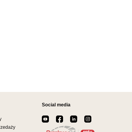
0-18:00, Sb: 08:00-14:00
MEBLOWY PRYM
2 299,00 zł
owy
KIEGO 59
ZCIANKA
162430
il:
prym@wphw.pl
warcia
Wybierz
0-18:00, Sb: 10:00-14:00
MEBLOWY HERMES
2 299,00 zł
owy
A 4-6
A
Social media
517335
il:
hermes@wphw.pl
y
warcia
Wybierz
rzedaży
0-18:00, Sb: 10:00-14:00