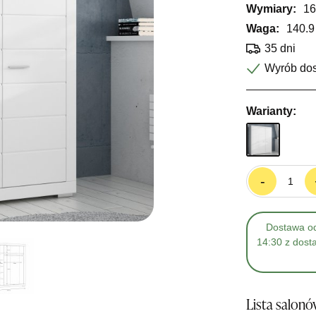
Wymiary:
16
Waga:
140.9
35 dni
Wyrób do
Warianty:
-
Dostawa od
14:30 z dost
Lista salon