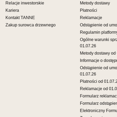
Relacje inwestorskie
Metody dostawy
SALON M
Kariera
Płatności
Salon mebl
Kontakt TANNE
Reklamacje
UL.FRANC
Zakup surowca drzewnego
Odstąpienie od um
65-943 ZI
Regulamin platform
Nr tel.
6933
Ogólne warunki spr
Adres e-ma
Godziny ot
01.07.26
Pn-Pt: 10:0
Metody dostawy od 
Informacje o dostęp
SALON 
Odstąpienie od um
Salon mebl
01.07.26
UL.KRÓLE
Płatności od 01.07.
77-300 C
Reklamacje od 01.0
Nr tel.
59-8
Adres e-ma
Formularz reklamac
Godziny ot
Formularz odstąpie
Pn-Pt: 09:0
Elektroniczny Formu