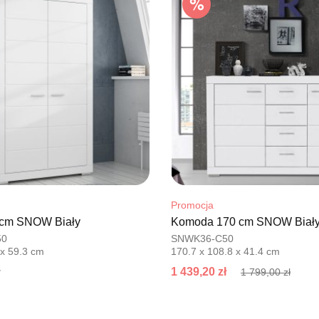
Adres e-ma
Godziny ot
Pn-Pt: 09:0
SALON M
Salon mebl
UL.PLAC 
76-200 SŁ
Nr tel.
6063
Adres e-ma
Godziny ot
Pn-Pt: 10:0
Promocja
 cm SNOW Biały
Komoda 170 cm SNOW Biał
SALON 
50
SNWK36-C50
Salon mebl
 x 59.3 cm
170.7 x 108.8 x 41.4 cm
UL.PIONIE
1 439,20 zł
1 799,00 zł
66-600 K
Nr tel.
5081
Adres e-ma