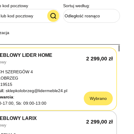
b kod pocztowy
Sortuj według:
Odległość rosnąco
zacja
EBLOWY LIDER HOME
2 299,00 zł
owy
CH SZEREGÓW 4
OŁOBRZEG
19515
il:
sklepkolobrzeg@lidermeble24.pl
warcia
Wybrano
0-17:00, Sb: 09:00-13:00
EBLOWY LARIX
2 299,00 zł
owy