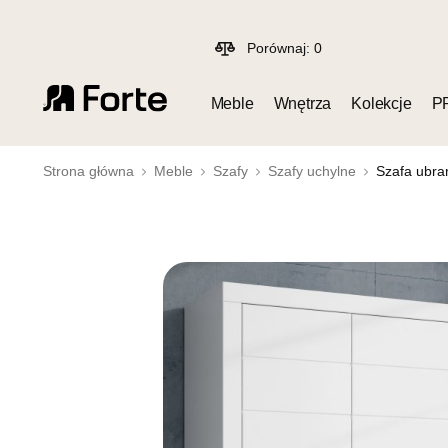
Porównaj:
0
Meble
Wnętrza
Kolekcje
P
Strona główna
Meble
Szafy
Szafy uchylne
Szafa ubra