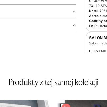
UL.JÓZEFA
73-110 ST
Nr tel.
7261
Adres e-ma
Godziny ot
Pn-Pt: 10:0
SALON 
Salon mebl
UL.RZEMIE
66-470 K
Nr tel.
5071
Godziny ot
Pn-Pt: 10:0
Produkty z tej samej kolekcji
SALON M
Salon mebl
UL.BASZT
76-100 SŁ
Nr tel.
5026