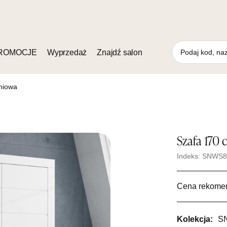
ROMOCJE
Wyprzedaż
Znajdź salon
niowa
Szafa 170
Indeks: SNWS
Cena rekome
Kolekcja:
S