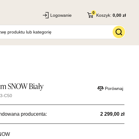
0
Logowanie
Koszyk:
0,00 zł
 cm SNOW Biały
Porównaj
83-C50
ndowana producenta:
2 299,00 zł
NOW