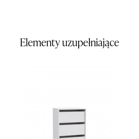
Godziny ot
Pn-Pt: 09:0
SALON M
Salon mebl
Elementy uzupełniające
UL.KILIŃS
78-600 WA
Nr tel.
67-3
Adres e-ma
Godziny ot
Pn-Pt: 10:0
SALON M
Salon mebl
UL.DWORC
83-340 SI
Nr tel.
6035
Adres e-ma
Godziny ot