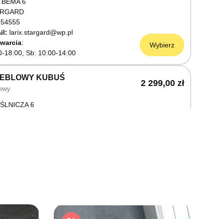
 BEMA 6
ARGARD
54555
il:
larix.stargard@wp.pl
warcia
Wybierz
0-18:00, Sb: 10:00-14:00
MEBLOWY KUBUŚ
2 299,00 zł
owy
ŚLNICZA 6
OSTRZYN NAD ODRĄ
03199
warcia
Wybierz
0-18:00, Sb: 10:00-14:00
EBLOWY M JAK MEBLE
2 299,00 zł
owy
OWA 3
AWNO
68736