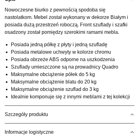
Wybierz
Nowoczesne biurko z pewnością spodoba się
nastolatkom. Mebel został wykonany w dekorze Białym i
posiada dużą przestrzeń roboczą. Front szuflady i szafki
SALON MEBLOWY KUBUŚ
osadzony został pomiędzy szerokimi ramami mebla.
Salon meblowy
Posiada jedną półkę z płyty i jedną szufladę
UL.RZEMIEŚLNICZA 6
Posiada metalowe uchwyty w kolorze chromu
66-470 KOSTRZYN NAD ODRĄ
Posiada obrzeże ABS odporne na uszkodzenia
Nr tel.
507103199
Szuflady umieszczone są na prowadnicy Quadro
Godziny otwarcia
Pn-Pt: 10:00-18:00, Sb: 10:00-14:00
Maksymalne obciążenie półek do 5 kg
Maksymalne obciążenie blatu do 20 kg
806,65 zł
949,00 zł
Maksymalne obciążenie szuflad do 3 kg
Najniższa cena sprzedawcy z ostatnich 30 dni
949,00 zł
Idealnie komponuje się z innymi meblami z tej kolekcji
Wybierz
Szczegóły produktu
SALON MEBLOWY M JAK MEBLE
Informacje logistyczne
Salon meblowy