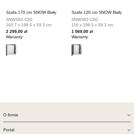
806,65 zł
949,00 zł
Szafa 170 cm SNOW Biały
Szafa 120 cm SNOW Biały
Najniższa cena sprzedawcy z ostatnich 30 dni
949,00 zł
SNWS83-C50
SNWS82-C50
165.7 x 198.5 x 59.3 cm
116 x 198.5 x 59.3 cm
Wybierz
2 299,00 zł
1 569,00 zł
Warianty:
Warianty:
SALON MEBLOWY MEBLOSTYL
Salon meblowy
UL.PIONIERÓW 44
66-600 KROSNO ODRZAŃSKIE
Nr tel.
508100164
Adres e-mail:
meblostyl01@op.pl
Godziny otwarcia
Pn-Pt: 09:00-17:00, Sb: 09:00-14:00
806,65 zł
949,00 zł
Najniższa cena sprzedawcy z ostatnich 30 dni
949,00 zł
O firmie
Wybierz
Portal