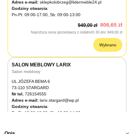
Adres e-mail:
sklepkolobrzeg@lidermeble24.pl
Godziny otwarcia
Pn-Pt: 09:00-17:00, Sb: 09:00-13:00
806,65 zł
949,00 zł
Najniższa cena sprzedawcy z ostatnich 30 dni
949,00 zł
Wybrano
SALON MEBLOWY LARIX
Salon meblowy
UL.JÓZEFA BEMA 6
73-110 STARGARD
Nr tel.
726154555
Adres e-mail:
larix.stargard@wp.pl
Godziny otwarcia
Pn-Pt: 10:00-18:00, Sb: 10:00-14:00
806,65 zł
949,00 zł
Najniższa cena sprzedawcy z ostatnich 30 dni
949,00 zł
Opis