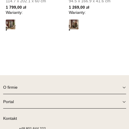
114.7 x 202.1 x 60 cm
94.5 x 166.9 x 41.6 cm
UL.PIONIERÓW 44
1 799,00 zł
1 269,00 zł
66-600 KROSNO ODRZAŃSKIE
Warianty:
Warianty:
Nr tel.
508100164
Adres e-mail:
meblostyl01@op.pl
Godziny otwarcia
Pn-Pt: 09:00-17:00, Sb: 09:00-14:00
699,00 zł
Wybierz
SALON MEBLOWY ORION
Salon meblowy
O firmie
UL.KILIŃSZCZAKÓW 43
78-600 WAŁCZ
Portal
Nr tel.
67-3873822
Adres e-mail:
orion@wphw.pl
Godziny otwarcia
Kontakt
Pn-Pt: 10:00-18:00, Sb: 10:00-14:00
+48
801 644 222