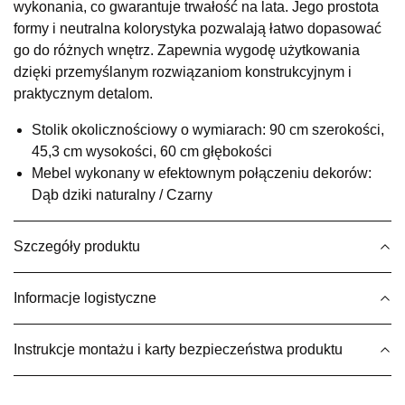
wykonania, co gwarantuje trwałość na lata. Jego prostota
Salon meblowy
formy i neutralna kolorystyka pozwalają łatwo dopasować
UL.RZEMIEŚLNICZA 6
go do różnych wnętrz. Zapewnia wygodę użytkowania
66-470 KOSTRZYN NAD ODRĄ
dzięki przemyślanym rozwiązaniom konstrukcyjnym i
Nr tel.
507103199
praktycznym detalom.
Godziny otwarcia
Pn-Pt: 10:00-18:00, Sb: 10:00-14:00
Stolik okolicznościowy o wymiarach: 90 cm szerokości,
699,00 zł
45,3 cm wysokości, 60 cm głębokości
Mebel wykonany w efektownym połączeniu dekorów:
Wybierz
Dąb dziki naturalny / Czarny
SALON MEBLOWY M JAK MEBLE
Szczegóły produktu
Salon meblowy
UL.BASZTOWA 3
Informacje logistyczne
76-100 SŁAWNO
Nr tel.
502668736
Adres e-mail:
pph.catrin@wp.pl
Instrukcje montażu i karty bezpieczeństwa produktu
Godziny otwarcia
Pn-Pt: 09:00-17:00, Sb: 09:00-13:00