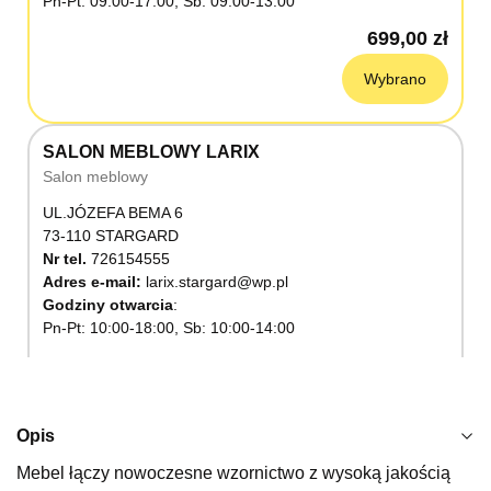
Pn-Pt: 09:00-17:00, Sb: 09:00-13:00
699,00 zł
Wybrano
SALON MEBLOWY LARIX
Salon meblowy
UL.JÓZEFA BEMA 6
73-110 STARGARD
Nr tel.
726154555
Adres e-mail:
larix.stargard@wp.pl
Godziny otwarcia
Pn-Pt: 10:00-18:00, Sb: 10:00-14:00
699,00 zł
Wybierz
Opis
Mebel łączy nowoczesne wzornictwo z wysoką jakością
SALON MEBLOWY KUBUŚ