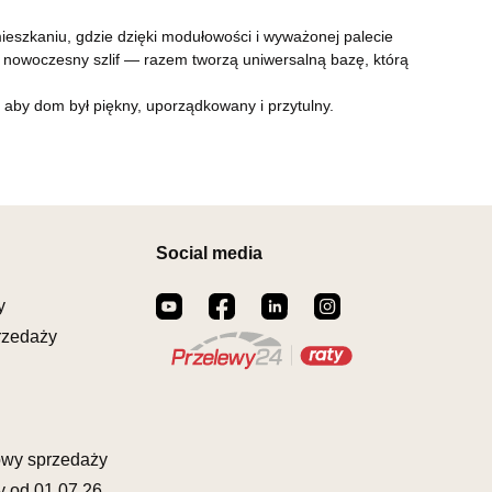
eszkaniu, gdzie dzięki modułowości i wyważonej palecie
ą nowoczesny szlif — razem tworzą uniwersalną bazę, którą
, aby dom był piękny, uporządkowany i przytulny.
Social media
y
rzedaży
owy sprzedaży
y od 01.07.26