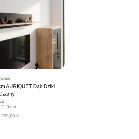
wość
 cm AURIQUET Dąb Dziki
/Czarny
62
 21.9 cm
269,00 zł