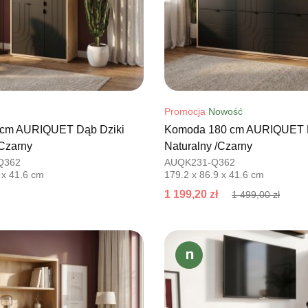
Promocja
Nowość
5 cm AURIQUET Dąb Dziki
Komoda 180 cm AURIQUET D
/Czarny
Naturalny /Czarny
Q362
AUQK231-Q362
 x 41.6 cm
179.2 x 86.9 x 41.6 cm
1 199,20 zł
1 499,00 zł