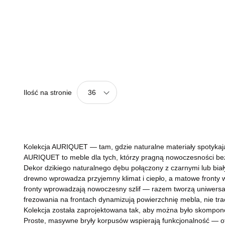
Ilość na stronie
36
Kolekcja AURIQUET — tam, gdzie naturalne materiały spotykaj
AURIQUET to meble dla tych, którzy pragną nowoczesności bez u
Dekor dzikiego naturalnego dębu połączony z czarnymi lub białym
drewno wprowadza przyjemny klimat i ciepło, a matowe fronty w
fronty wprowadzają nowoczesny szlif — razem tworzą uniwersa
frezowania na frontach dynamizują powierzchnię mebla, nie trac
Kolekcja została zaprojektowana tak, aby można było skompono
Proste, masywne bryły korpusów wspierają funkcjonalność — otw