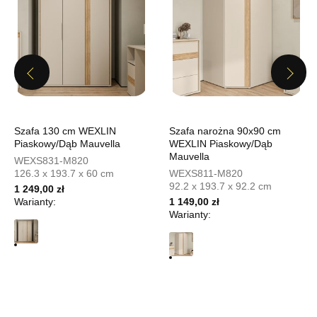
799,20 zł
999,00 zł
Najniższa cena sprzedawcy z ostatnich 30 dni
999,00 zł
Wybierz
Previous
Next
SALON MEBLOWY MEBLOSTYL
Szafa 130 cm WEXLIN
Szafa narożna 90x90 cm
Salon meblowy
Piaskowy/Dąb Mauvella
WEXLIN Piaskowy/Dąb
UL.PIONIERÓW 44
Mauvella
WEXS831-M820
66-600 KROSNO ODRZAŃSKIE
126.3 x 193.7 x 60 cm
WEXS811-M820
Nr tel.
508100164
92.2 x 193.7 x 92.2 cm
1 249,00 zł
Adres e-mail:
meblostyl01@op.pl
Warianty:
1 149,00 zł
Godziny otwarcia
Warianty:
Pn-Pt: 09:00-17:00, Sb: 09:00-14:00
799,20 zł
999,00 zł
Najniższa cena sprzedawcy z ostatnich 30 dni
999,00 zł
Wybierz