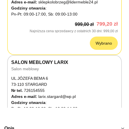
Adres e-mail:
sklepkolobrzeg@lidermeble24.pl
Godziny otwarcia
Pn-Pt: 09:00-17:00, Sb: 09:00-13:00
799,20 zł
999,00 zł
Najniższa cena sprzedawcy z ostatnich 30 dni
999,00 zł
Wybrano
SALON MEBLOWY LARIX
Salon meblowy
UL.JÓZEFA BEMA 6
73-110 STARGARD
Nr tel.
726154555
Adres e-mail:
larix.stargard@wp.pl
Godziny otwarcia
Pn-Pt: 10:00-18:00, Sb: 10:00-14:00
799,20 zł
999,00 zł
Najniższa cena sprzedawcy z ostatnich 30 dni
999,00 zł
Opis