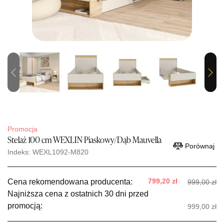
Previous
Next
Promocja
Stelaż 100 cm WEXLIN Piaskowy/Dąb Mauvella
Porównaj
Indeks: WEXL1092-M820
799,20 zł
Cena rekomendowana producenta:
999,00 zł
Najniższa cena z ostatnich 30 dni przed
promocją:
999,00 zł