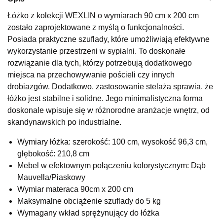
Wybierz
Łóżko z kolekcji WEXLIN o wymiarach 90 cm x 200 cm
zostało zaprojektowane z myślą o funkcjonalności.
Posiada praktyczne szuflady, które umożliwiają efektywne
SALON MEBLOWY KUBUŚ
wykorzystanie przestrzeni w sypialni. To doskonałe
Salon meblowy
rozwiązanie dla tych, którzy potrzebują dodatkowego
miejsca na przechowywanie pościeli czy innych
UL.RZEMIEŚLNICZA 6
66-470 KOSTRZYN NAD ODRĄ
drobiazgów. Dodatkowo, zastosowanie stelaża sprawia, że
Nr tel.
507103199
łóżko jest stabilne i solidne. Jego minimalistyczna forma
Godziny otwarcia
doskonale wpisuje się w różnorodne aranżacje wnętrz, od
Pn-Pt: 10:00-18:00, Sb: 10:00-14:00
skandynawskich po industrialne.
799,20 zł
999,00 zł
Wymiary łóżka: szerokość: 100 cm, wysokość 96,3 cm,
Najniższa cena sprzedawcy z ostatnich 30 dni
999,00 zł
głębokość: 210,8 cm
Mebel w efektownym połączeniu kolorystycznym: Dąb
Wybierz
Mauvella/Piaskowy
Wymiar materaca 90cm x 200 cm
SALON MEBLOWY M JAK MEBLE
Maksymalne obciążenie szuflady do 5 kg
Salon meblowy
Wymagany wkład sprężynujący do łóżka