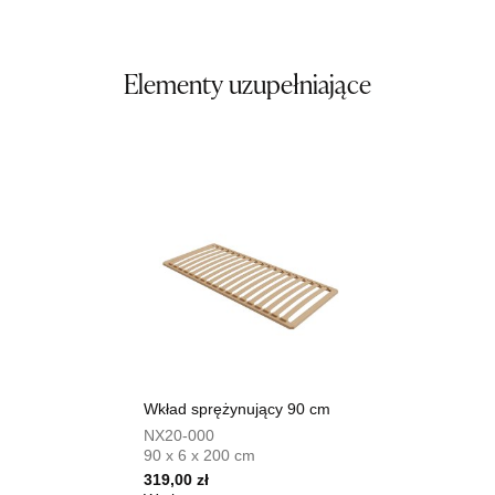
SALON MEBLOWY ORION
Salon meblowy
Elementy uzupełniające
UL.KILIŃSZCZAKÓW 43
78-600 WAŁCZ
Nr tel.
67-3873822
Adres e-mail:
orion@wphw.pl
Godziny otwarcia
Pn-Pt: 10:00-18:00, Sb: 10:00-14:00
799,20 zł
999,00 zł
Najniższa cena sprzedawcy z ostatnich 30 dni
799,20 zł
Wybierz
Wkład sprężynujący 90 cm
SALON MEBLOWY TED
Salon meblowy
NX20-000
90 x 6 x 200 cm
UL.DWORCOWA 4
319,00 zł