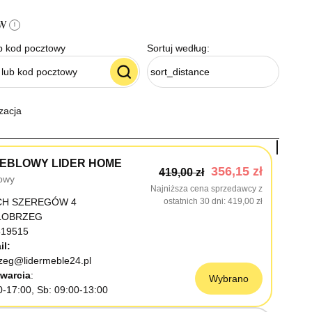
ów
i
b kod pocztowy
Sortuj według:
sort_distance
zacja
EBLOWY LIDER HOME
356,15 zł
419,00 zł
owy
Najniższa cena sprzedawcy z
CH SZEREGÓW 4
ostatnich 30 dni
419,00 zł
OŁOBRZEG
19515
il:
rzeg@lidermeble24.pl
warcia
Wybrano
0-17:00, Sb: 09:00-13:00