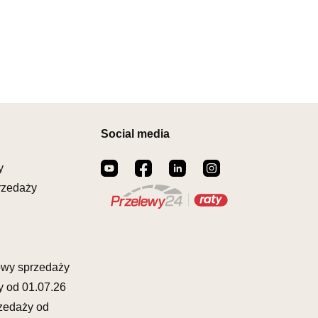
RÓW 44
ostatnich 30 dni
419,00 zł
ROSNO ODRZAŃSKIE
00164
il:
meblostyl01@op.pl
warcia
Wybierz
0-17:00, Sb: 09:00-14:00
EBLOWY ORION
356,15 zł
419,00 zł
owy
Social media
Najniższa cena sprzedawcy z
ZCZAKÓW 43
ostatnich 30 dni
356,15 zł
ŁCZ
y
873822
rzedaży
il:
orion@wphw.pl
warcia
Wybierz
0-18:00, Sb: 10:00-14:00
EBLOWY TED
owy sprzedaży
356,15 zł
419,00 zł
owy
y od 01.07.26
Najniższa cena sprzedawcy z
OWA 4
ostatnich 30 dni
356,15 zł
zedaży od
ERAKOWICE