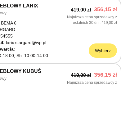
EBLOWY LARIX
356,15 zł
419,00 zł
owy
Najniższa cena sprzedawcy z
 BEMA 6
ostatnich 30 dni
419,00 zł
ARGARD
54555
il:
larix.stargard@wp.pl
warcia
Wybierz
0-18:00, Sb: 10:00-14:00
MEBLOWY KUBUŚ
356,15 zł
419,00 zł
owy
Najniższa cena sprzedawcy z
ŚLNICZA 6
ostatnich 30 dni
419,00 zł
OSTRZYN NAD ODRĄ
03199
warcia
Wybierz
0-18:00, Sb: 10:00-14:00
EBLOWY M JAK MEBLE
356,15 zł
419,00 zł
owy