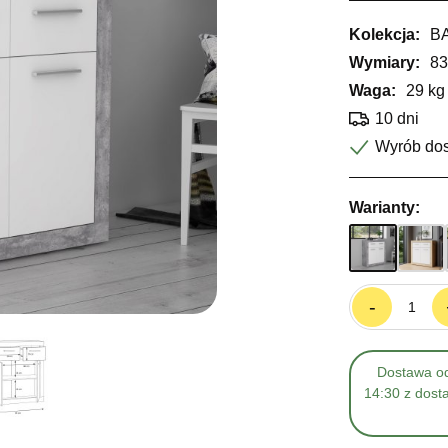
Kolekcja:
B
Wymiary:
83
Waga:
29 kg
10 dni
Wyrób do
Warianty:
-
Dostawa od
14:30 z dost