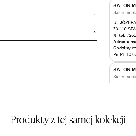
SALON M
Salon mebl
UL.JÓZEFA
73-110 ST
Nr tel.
7261
Adres e-ma
Godziny ot
Pn-Pt: 10:0
SALON 
Salon mebl
UL.RZEMIE
66-470 K
Nr tel.
5071
Godziny ot
Pn-Pt: 10:0
Produkty z tej samej kolekcji
SALON M
Salon mebl