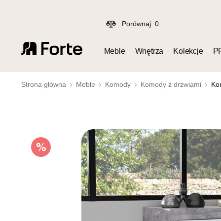
Porównaj:
0
Meble
Wnętrza
Kolekcje
P
Strona główna
Meble
Komody
Komody z drzwiami
Ko