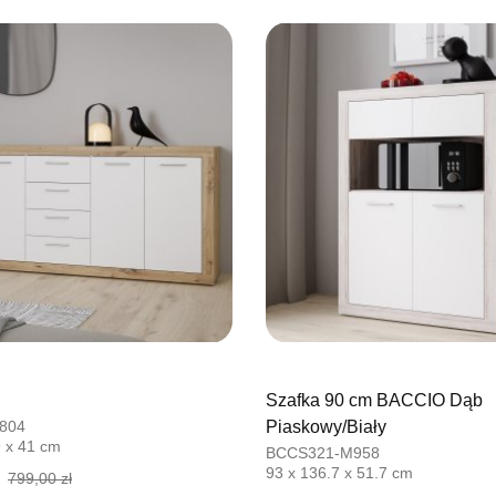
UL.BASZT
76-100 SŁ
Nr tel.
5026
Adres e-ma
Godziny ot
Pn-Pt: 09:0
SALON M
Salon mebl
UL.PLAC 
76-200 SŁ
Nr tel.
6063
Adres e-ma
Godziny ot
Pn-Pt: 10:0
Szafka 90 cm BACCIO Dąb
804
Piaskowy/Biały
SALON 
9 x 41 cm
BCCS321-M958
Salon mebl
93 x 136.7 x 51.7 cm
799,00 zł