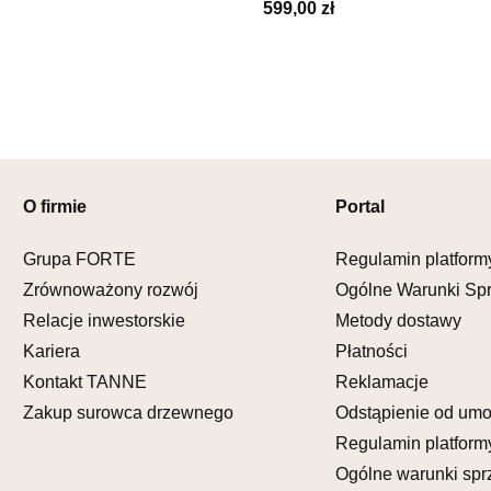
UL.PIONIE
599,00 zł
66-600 K
Nr tel.
5081
Adres e-ma
Godziny ot
Pn-Pt: 09:0
SALON M
Salon mebl
O firmie
Portal
UL.KILIŃS
78-600 WA
Grupa FORTE
Regulamin platform
Nr tel.
67-3
Zrównoważony rozwój
Ogólne Warunki Sp
Adres e-ma
Relacje inwestorskie
Metody dostawy
Godziny ot
Pn-Pt: 10:0
Kariera
Płatności
Kontakt TANNE
Reklamacje
SALON M
Zakup surowca drzewnego
Odstąpienie od um
Salon mebl
Regulamin platform
UL.DWORC
Ogólne warunki spr
83-340 SI