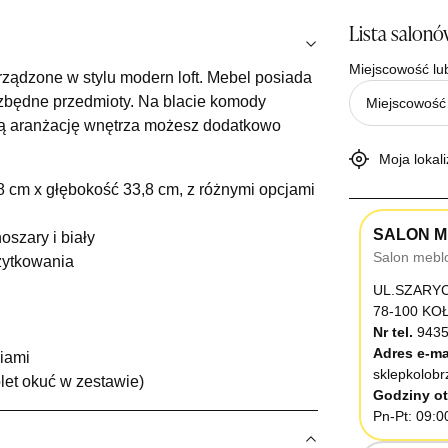
Lista salon
Miejscowość lu
ządzone w stylu modern loft. Mebel posiada
iezbędne przedmioty. Na blacie komody
ałą aranżację wnętrza możesz dodatkowo
Moja lokali
 cm x głębokość 33,8 cm, z różnymi opcjami
SALON M
szary i biały
Salon mebl
żytkowania
UL.SZARY
78-100 K
Nr tel.
9435
Adres e-ma
niami
sklepkolob
let okuć w zestawie)
Godziny ot
Pn-Pt: 09:0