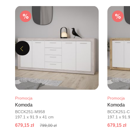
Previous
Promocja
Promocja
Komoda
Komoda
BCCK251-M958
BCCK251-C
197.1 x 91.9 x 41 cm
197.1 x 91.
679,15 zł
679,15 zł
799,00 zł