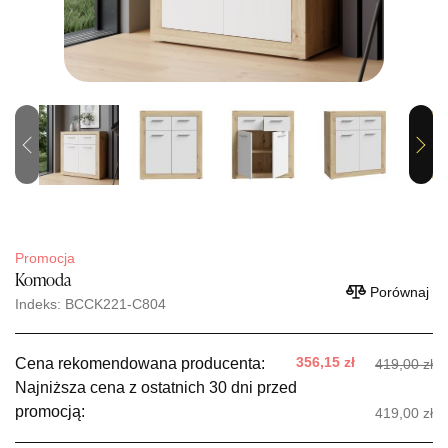
Previous
Next
Promocja
Komoda
Porównaj
Indeks: BCCK221-C804
356,15 zł
Cena rekomendowana producenta:
419,00 zł
Najniższa cena z ostatnich 30 dni przed
promocją:
419,00 zł