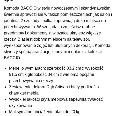
Wybierz
Komoda BACCIO w stylu nowoczesnym i skandynawskim
świetnie sprawdzi się w takich pomieszczeniach jak salon i
jadalnia. 2 szuflady i półka zapewniają dużo miejsca do
SALON MEBLOWY KUBUŚ
przechowywania. W szufladach zmieścisz drobne
Salon meblowy
przedmioty i dokumenty, a w szafce ukryjesz większe
rzeczy. Blat jest dobrym miejscem na telewizor,
UL.RZEMIEŚLNICZA 6
66-470 KOSTRZYN NAD ODRĄ
wyeksponowanie zdjęć lub ulubionych dekoracji. Komoda
Nr tel.
507103199
stworzy spójną aranżację z innymi meblami z kolekcji
Godziny otwarcia
BACCIO.
Pn-Pt: 10:00-18:00, Sb: 10:00-14:00
Mebel o wymiarach: szerokość 83,2 cm x wysokość
356,15 zł
419,00 zł
91,5 cm x głębokość 34 cm z wieloma opcjami
Najniższa cena sprzedawcy z ostatnich 30 dni
419,00 zł
przechowywania rzeczy
Zestawienie dekoru Dąb Artisan i biały podkreśla
Wybierz
charakter mebla
Wysokiej jakości płyta meblowa zapewnia trwałość
SALON MEBLOWY M JAK MEBLE
użytkowania
Salon meblowy
Maksymalne obciążenie blatu do 20 kg