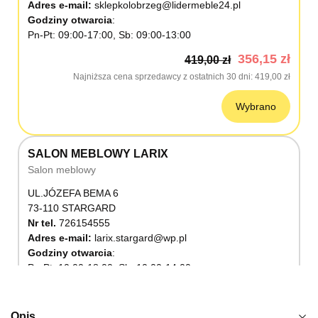
Adres e-mail:
sklepkolobrzeg@lidermeble24.pl
Godziny otwarcia
Pn-Pt: 09:00-17:00, Sb: 09:00-13:00
356,15 zł
419,00 zł
Najniższa cena sprzedawcy z ostatnich 30 dni
419,00 zł
Wybrano
SALON MEBLOWY LARIX
Salon meblowy
UL.JÓZEFA BEMA 6
73-110 STARGARD
Nr tel.
726154555
Adres e-mail:
larix.stargard@wp.pl
Godziny otwarcia
Pn-Pt: 10:00-18:00, Sb: 10:00-14:00
356,15 zł
419,00 zł
Najniższa cena sprzedawcy z ostatnich 30 dni
419,00 zł
Opis