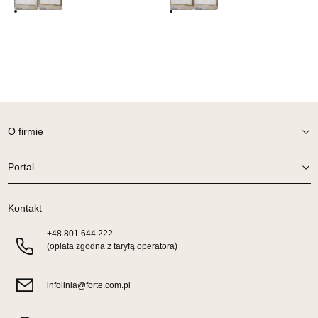
SALON MEBLOWY ORION
Salon meblowy
UL.KILIŃSZCZAKÓW 43
78-600 WAŁCZ
Nr tel.
67-3873822
Adres e-mail:
orion@wphw.pl
Godziny otwarcia
O firmie
Pn-Pt: 10:00-18:00, Sb: 10:00-14:00
Portal
356,15 zł
419,00 zł
Najniższa cena sprzedawcy z ostatnich 30 dni
356,15 zł
Kontakt
Wybierz
+48
801 644 222
(opłata zgodna z taryfą operatora)
SALON MEBLOWY TED
Salon meblowy
infolinia@forte.com.pl
UL.DWORCOWA 4