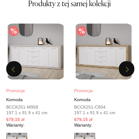
Produkty z tej samej kolekcji
356,15 zł
419,00 zł
Najniższa cena sprzedawcy z ostatnich 30 dni
419,00 zł
Wybierz
SALON MEBLOWY MEBLOSTYL
Salon meblowy
UL.PIONIERÓW 44
Previous
Next
66-600 KROSNO ODRZAŃSKIE
Nr tel.
508100164
Adres e-mail:
meblostyl01@op.pl
Promocja
Promocja
Godziny otwarcia
Komoda
Komoda
Pn-Pt: 09:00-17:00, Sb: 09:00-14:00
BCCK251-M958
BCCK251-C804
356,15 zł
419,00 zł
197.1 x 91.9 x 41 cm
197.1 x 91.9 x 41 cm
Najniższa cena sprzedawcy z ostatnich 30 dni
419,00 zł
679,15 zł
679,15 zł
Warianty:
Warianty:
Wybierz