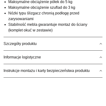
Maksymalne obciążenie półek do 5 kg
UL.BASZTOWA 3
Maksymalne obciążenie szuflad do 3 kg
76-100 SŁAWNO
Nr tel.
502668736
Nóżki typu ślizgacz chronią podłogę przed
Adres e-mail:
pph.catrin@wp.pl
zarysowaniami
Godziny otwarcia
Stabilność mebla gwarantuje montaż do ściany
Pn-Pt: 09:00-17:00, Sb: 09:00-13:00
(komplet okuć w zestawie)
356,15 zł
419,00 zł
Najniższa cena sprzedawcy z ostatnich 30 dni
419,00 zł
Szczegóły produktu
Wybierz
Informacje logistyczne
SALON MEBLOWY MEBLE EXPO
Instrukcje montażu i karty bezpieczeństwa produktu
Salon meblowy
UL.PLAC DĄBROWSKIEGO 3
76-200 SŁUPSK
Nr tel.
606350240
Adres e-mail:
salon@mebleexpo.com.pl
Godziny otwarcia
Pn-Pt: 10:00-18:00, Sb: 10:00-15:00