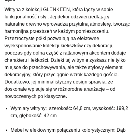
Wybierz
Witryna z kolekcji GLENKEEN, która łączy w sobie
funkcjonalność i styl. Jej dekor odzwierciedlający
naturalne drewno wprowadza przytulną atmosferę, tworząc
SALON MEBLOWY KUBUŚ
harmonijną przestrzeń w każdym pomieszczeniu.
Salon meblowy
Przezroczyste półki pozwalają na efektowne
wyeksponowanie kolekcji kieliszków czy dekoracji,
UL.RZEMIEŚLNICZA 6
66-470 KOSTRZYN NAD ODRĄ
podczas gdy dolna część z rattanowym akcentem dodaje
Nr tel.
507103199
charakteru i lekkości. Dzięki tej witrynie zyskasz nie tylko
Godziny otwarcia
miejsce do przechowywania, ale także stylowy element
Pn-Pt: 10:00-18:00, Sb: 10:00-14:00
dekoracyjny, który przyciągnie wzrok każdego gościa.
759,00 zł
Dodatkowo, jej minimalistyczny design sprawia, że
999,00 zł
doskonale wpisuje się w różnorodne aranżacje – od
Najniższa cena sprzedawcy z ostatnich 30 dni
849,16 zł
nowoczesnych po klasyczne.
Wybierz
Wymiary witryny: szerokość: 64,8 cm, wysokość: 199,2
cm, głębokość: 42 cm
SALON MEBLOWY M JAK MEBLE
Salon meblowy
Mebel w efektownym połączeniu kolorystycznym: Dąb