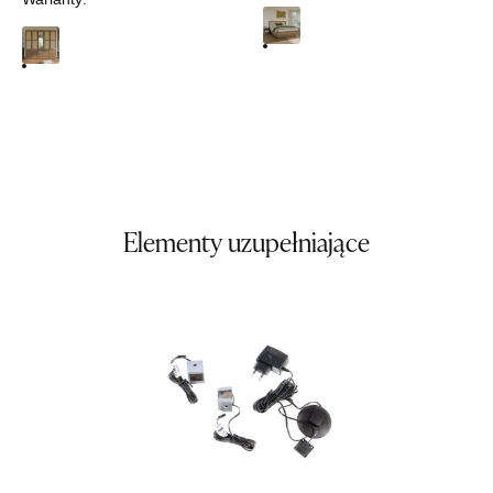
SALON MEBLOWY ORION
Salon meblowy
UL.KILIŃSZCZAKÓW 43
78-600 WAŁCZ
Nr tel.
67-3873822
Adres e-mail:
orion@wphw.pl
Godziny otwarcia
Pn-Pt: 10:00-18:00, Sb: 10:00-14:00
Elementy uzupełniające
759,00 zł
999,00 zł
Najniższa cena sprzedawcy z ostatnich 30 dni
849,16 zł
Wybierz
SALON MEBLOWY TED
Salon meblowy
UL.DWORCOWA 4