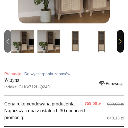
Previous
Next
Promocja
Do wyczerpania zapasów
Witryna
Porównaj
Indeks: GLKV712L-Q249
759,00 zł
Cena rekomendowana producenta:
999,00 zł
Najniższa cena z ostatnich 30 dni przed
promocją:
849,16 zł