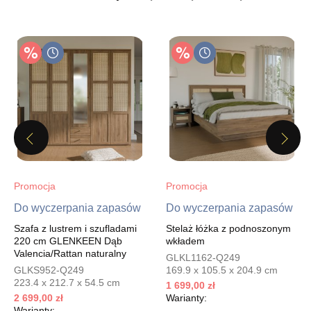
759,00 zł
999,00 zł
Najniższa cena sprzedawcy z ostatnich 30 dni
849,16 zł
Wybierz
SALON MEBLOWY MEBLOSTYL
Salon meblowy
Previous
Next
UL.PIONIERÓW 44
66-600 KROSNO ODRZAŃSKIE
Nr tel.
508100164
Promocja
Promocja
Adres e-mail:
meblostyl01@op.pl
Do wyczerpania zapasów
Do wyczerpania zapasów
Godziny otwarcia
Pn-Pt: 09:00-17:00, Sb: 09:00-14:00
Szafa z lustrem i szufladami
Stelaż łóżka z podnoszonym
220 cm GLENKEEN Dąb
wkładem
759,00 zł
999,00 zł
Valencia/Rattan naturalny
GLKL1162-Q249
Najniższa cena sprzedawcy z ostatnich 30 dni
849,16 zł
GLKS952-Q249
169.9 x 105.5 x 204.9 cm
223.4 x 212.7 x 54.5 cm
1 699,00 zł
Wybierz
2 699,00 zł
Warianty:
Warianty: