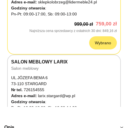
Adres e-mail:
sklepkolobrzeg@lidermeble24.pl
Godziny otwarcia
Pn-Pt: 09:00-17:00, Sb: 09:00-13:00
759,00 zł
999,00 zł
Najniższa cena sprzedawcy z ostatnich 30 dni
849,16 zł
Wybrano
SALON MEBLOWY LARIX
Salon meblowy
UL.JÓZEFA BEMA 6
73-110 STARGARD
Nr tel.
726154555
Adres e-mail:
larix.stargard@wp.pl
Godziny otwarcia
Pn-Pt: 10:00-18:00, Sb: 10:00-14:00
759,00 zł
999,00 zł
Najniższa cena sprzedawcy z ostatnich 30 dni
849,16 zł
Opis