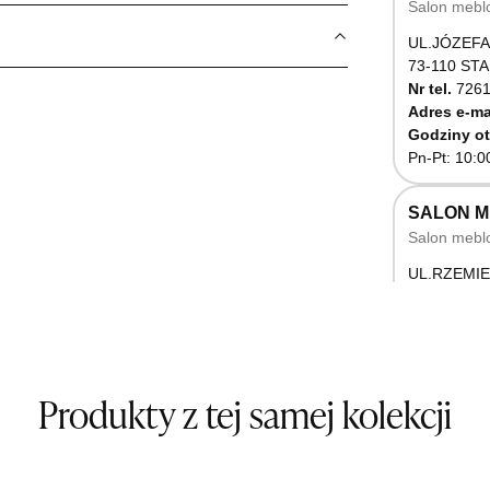
Salon mebl
UL.JÓZEFA
73-110 ST
Nr tel.
7261
Adres e-ma
Godziny ot
Pn-Pt: 10:0
SALON 
Salon mebl
UL.RZEMIE
66-470 K
Nr tel.
5071
Godziny ot
Pn-Pt: 10:0
Produkty z tej samej kolekcji
SALON M
Salon mebl
UL.BASZT