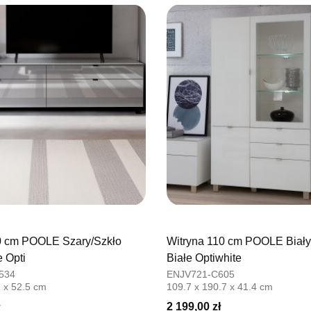
76-100 SŁ
Nr tel.
5026
Adres e-ma
Godziny ot
Pn-Pt: 09:0
SALON M
Salon mebl
UL.PLAC 
76-200 SŁ
Nr tel.
6063
Adres e-ma
Godziny ot
Pn-Pt: 10:0
0 cm POOLE Szary/Szkło
Witryna 110 cm POOLE Biały
SALON 
 Opti
Białe Optiwhite
Salon mebl
534
ENJV721-C605
1 x 52.5 cm
109.7 x 190.7 x 41.4 cm
UL.PIONIE
66-600 K
2 199,00 zł