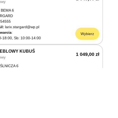
owy
 BEMA 6
ARGARD
54555
il:
larix.stargard@wp.pl
warcia
Wybierz
0-18:00, Sb: 10:00-14:00
MEBLOWY KUBUŚ
1 049,00 zł
owy
ŚLNICZA 6
OSTRZYN NAD ODRĄ
03199
warcia
Wybierz
0-18:00, Sb: 10:00-14:00
EBLOWY M JAK MEBLE
1 049,00 zł
owy
OWA 3