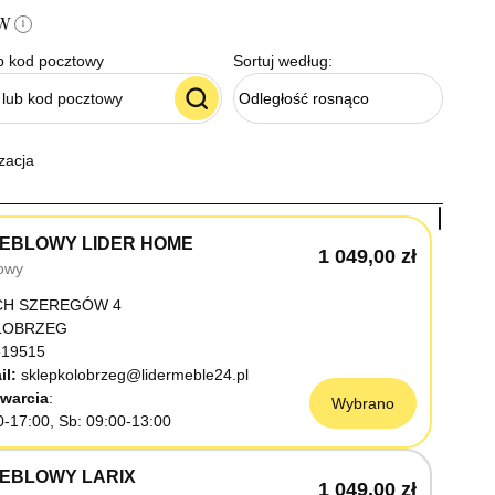
ów
i
b kod pocztowy
Sortuj według:
Odległość rosnąco
zacja
EBLOWY LIDER HOME
1 049,00 zł
owy
CH SZEREGÓW 4
OŁOBRZEG
19515
il:
sklepkolobrzeg@lidermeble24.pl
warcia
Wybrano
0-17:00, Sb: 09:00-13:00
EBLOWY LARIX
1 049,00 zł