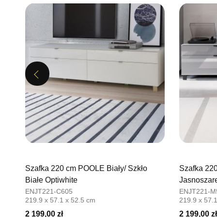
Previous
Szafka 220 cm POOLE Biały/ Szkło
Szafka 22
Białe Optiwhite
Jasnoszare
ENJT221-C605
ENJT221-M
219.9 x 57.1 x 52.5 cm
219.9 x 57.
2 199,00 zł
2 199,00 zł