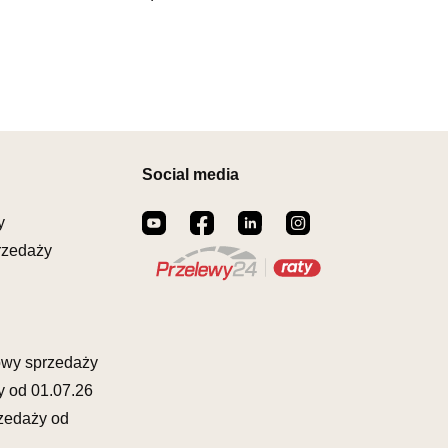
00164
il:
meblostyl01@op.pl
warcia
Wybierz
0-17:00, Sb: 09:00-14:00
EBLOWY ORION
1 049,00 zł
owy
Social media
ZCZAKÓW 43
ŁCZ
873822
y
il:
orion@wphw.pl
rzedaży
warcia
Wybierz
0-18:00, Sb: 10:00-14:00
EBLOWY TED
1 049,00 zł
owy
owy sprzedaży
OWA 4
y od 01.07.26
ERAKOWICE
zedaży od
80345