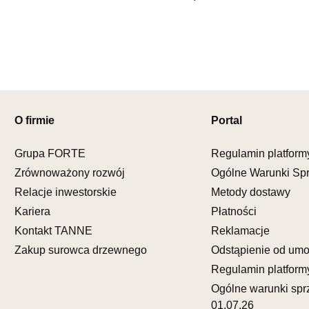
Nr tel.
5081
Adres e-ma
Godziny ot
Pn-Pt: 09:0
SALON M
Salon mebl
O firmie
Portal
UL.KILIŃS
78-600 WA
Nr tel.
67-3
Grupa FORTE
Regulamin platform
Adres e-ma
Zrównoważony rozwój
Ogólne Warunki Sp
Godziny ot
Relacje inwestorskie
Metody dostawy
Pn-Pt: 10:0
Kariera
Płatności
SALON M
Kontakt TANNE
Reklamacje
Salon mebl
Zakup surowca drzewnego
Odstąpienie od um
UL.DWORC
Regulamin platform
83-340 SI
Ogólne warunki spr
Nr tel.
6035
01.07.26