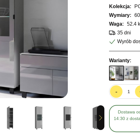
Kolekcja:
P
Wymiary:
60
Waga:
52.4 
35 dni
Wyrób do
Warianty:
-
Dostawa od
Next
14:30 z dost