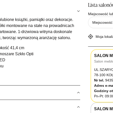
Lista salon
Miejscowość lu
ubione książki, pamiątki oraz dekoracje.
półki montowane na stałe na prowadnicach
artowane. 1-drzwiowa witryna doskonale
Moja lokali
i, tworząc wymarzoną aranżację salonu.
okość 41,4 cm
noszare Szkło Opti
SALON M
LED
Salon mebl
ku
UL.SZARY
78-100 K
Nr tel.
9435
Adres e-ma
Godziny ot
Pn-Pt: 09:0
SALON M