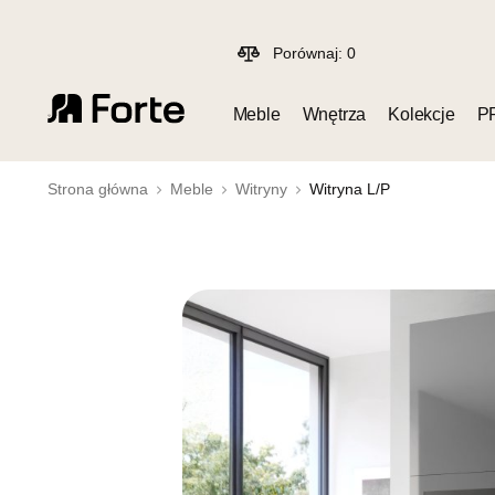
Porównaj:
0
Meble
Wnętrza
Kolekcje
P
Strona główna
Meble
Witryny
Witryna L/P